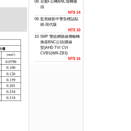
08.
台製F公轉BNC母轉接
頭
NT$ 14
09.
監視錄影中警告標誌貼
紙-現代版
NT$ 10
10.
5MP 雙絞網路線傳輸轉
換器BNC公頭(祼線
型)AHD TVI CVI
CVBS(WR-ZB3)
NT$ 16