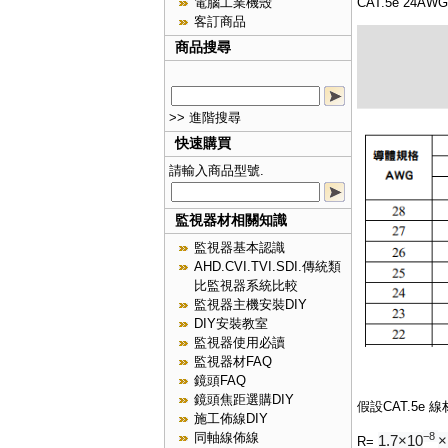
電腦工業機殼
CAT.5e 24
客訂商品
商品搜尋
>> 進階搜尋
快速購買
請輸入商品型號.
監視器材相關知識
監視器基本認識
AHD.CVI.TVI.SDI.傳統類
比監視器系統比較
監視器主機安裝DIY
DIY安裝教室
監視器使用必讀
監視器材FAQ
鏡頭FAQ
鏡頭焦距選購DIY
假設
CAT.5e 
施工佈線DIY
同軸線佈線
−8
1.7×10
×
R=