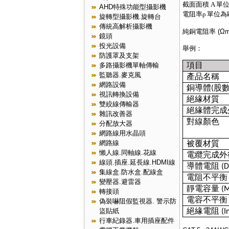
截面面積 A 單
AHD特殊功能型攝影機
電阻率
ρ
單位為
旋轉型攝影機.旋轉台
傳統高解析攝影機
純銅電阻率 (Ωm
鏡頭
投光設備
舉例：
防護罩及支架
項目
多路攝影機單軸傳輸
監聽器.麥克風
產品名稱
網路設備
銅導體
股
(
視訊轉換設備
絕緣材質
雙絞線傳輸器
絕緣體完成
雜訊改善器
對線顏色
分配放大器
網路線用水晶頭
被覆材質
網路線
懶人線.同軸線.花線
電纜完成外
線頭.插座.延長線.HDMI線
導體電阻
(D
集線盒.防水盒.配線盒
電阻不平衡
變壓器.避雷器
靜電容量
(M
轉接頭
電容不平衡
偽裝嚇阻假監視器. 警示防
絕緣電阻
盜貼紙
(In
行車紀錄器.車用插座配件