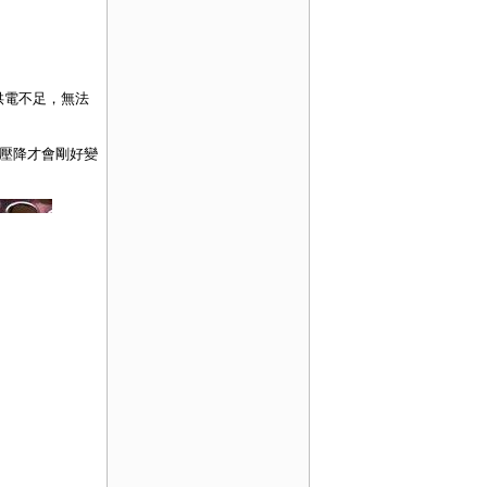
將供電不足，無法
尺的壓降才會剛好變