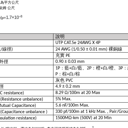
位為平方公尺
歐姆·公尺
−8
1.7×10
)
ρ
=
說明
UTP CAT.5e 24AWG X 4P
數
線徑
裸銅線
/
)
24 AWG (1/0.50 ± 0.01 mm)
充實
PE
外徑
0.90 ± 0.03 mm
：藍
白
藍、
：橙
白
橙、
：
1P
+
/
2P
+
/
3P
：棕
白
棕
P
+
/
灰色
PVC
徑
4.9 ± 0.2 mm
8.29
Ω/100m at 20 Max
C resistance)
5% Max.
(Resistance unbalance)
5.6 nF/100m Max.
utual Capacitance)
330 pf/100m at 1 kHz Max. , Pair/Gro
(Capacitance unbalance )
1500MΩ-km (500V) at 20 Min
sulation resistance)
2