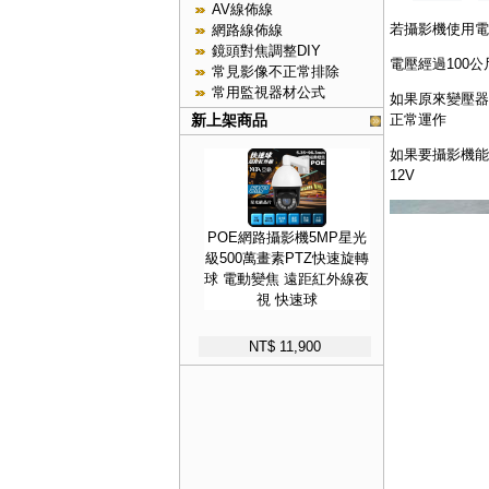
AV線佈線
若攝影機使用電壓
網路線佈線
鏡頭對焦調整DIY
電壓經過100公
常見影像不正常排除
常用監視器材公式
如果原來變壓器的
正常運作
新上架商品
如果要攝影機能正
12V
POE網路攝影機5MP星光
級500萬畫素PTZ快速旋轉
球 電動變焦 遠距紅外線夜
視 快速球
NT$ 11,900