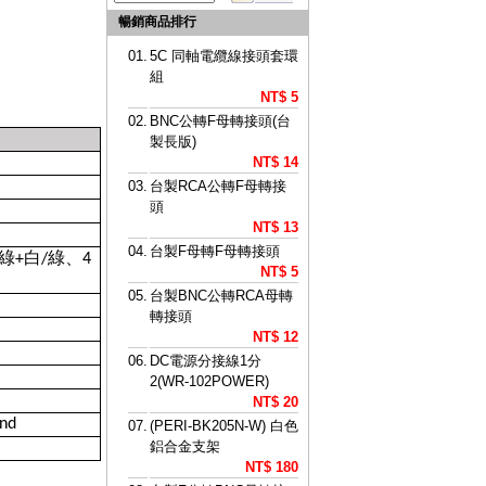
暢銷商品排行
01.
5C 同軸電纜線接頭套環
組
NT$ 5
02.
BNC公轉F母轉接頭(台
製長版)
NT$ 14
03.
台製RCA公轉F母轉接
頭
NT$ 13
04.
台製F母轉F母轉接頭
綠
白
綠、
+
/
4
NT$ 5
05.
台製BNC公轉RCA母轉
轉接頭
NT$ 12
06.
DC電源分接線1分
2(WR-102POWER)
NT$ 20
und
07.
(PERI-BK205N-W) 白色
鋁合金支架
NT$ 180