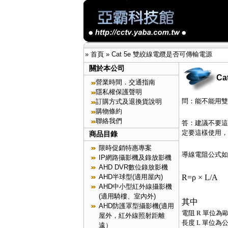
»
首頁
»
Cat 5e 雙絞線電纜是否可傳輸電源
關於本公司
C
營業時間．交通指南
隱私權保護聲明
問：能不能用雙
訂購方式及退換貨說明
購物條約
聯絡我們
答：建議不要這
定要這樣使用，
商品目錄
限時促銷特惠專案
導線電阻公式如
IP網路攝影機及錄放影機
AHD DVR數位錄放影機
R=
ρ
× L/A
AHD半球型(適用屋內)
AHD中小型紅外線攝影機
(適用騎樓、室內外)
其中
AHD防護罩型攝影機(適用
電阻 R 單位為
屋外，紅外線照射距離
長度 L 單位為
遠）