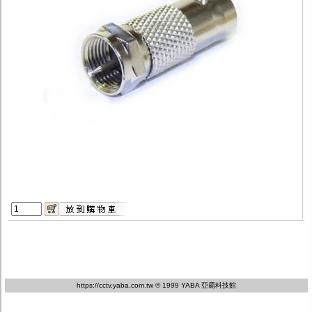
監聽器.麥克風
網路設備
視訊轉換設備
雙絞線傳輸器
雜訊改善器
分配放大器
網路線用水晶頭
網路線
懶人線.同軸線.花線
線頭.插座.延長線.HDMI線
集線盒.防水盒.配線盒
變壓器.避雷器
轉接頭
偽裝嚇阻假監視器. 警示防盜貼紙
行車紀錄器.車用插座配件
電腦工業機殼
客訂商品
https://cctv.yaba.com.tw
© 1999 YABA 亞霸科技館