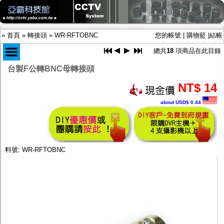
»
首頁
»
轉接頭
»
WR-RFTOBNC
您的帳號
|
購物籃
|
結帳
總共
18
項商品在此目錄
台製F公轉BNC母轉接頭
商品目錄
NT$ 14
限時促銷特惠專案
about USD$ 0.44
IP網路攝影機及錄放影機
AHD DVR數位錄放影機
AHD半球型(適用屋內)
AHD中小型紅外線攝影機(適用騎樓、室內外)
AHD防護罩型攝影機(適用屋外，紅外線照射
料號: WR-RFTOBNC
距離遠）
AHD特殊功能型攝影機
旋轉型攝影機.旋轉台
傳統高解析攝影機
鏡頭
投光設備
防護罩及支架
多路攝影機單軸傳輸