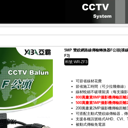
5MP 雙絞網路線傳輸轉換器F公頭(祼線型)AH
F3)
料號:WR-ZF3
可節省線材花費
節省施工時間（可少拉幾條線）
線材較細不破壞裝潢（每支攝影機
800萬畫素8MP攝影機傳輸距離2
500萬畫素5MP攝影機傳輸距離2
200萬畫素2MP攝影機傳輸距離
可搭配主動式雙絞線傳輸器，傳
支援各種訊號格式AHD、CVI、T
被動式傳輸免電源