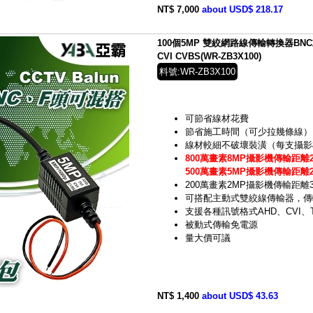
NT$ 7,000
about USD$ 218.17
100個5MP 雙絞網路線傳輸轉換器BNC或
CVI CVBS(WR-ZB3X100)
料號:WR-ZB3X100
可節省線材花費
節省施工時間（可少拉幾條線）
線材較細不破壞裝潢（每支攝影機
800萬畫素8MP攝影機傳輸距離2
500萬畫素5MP攝影機傳輸距離2
200萬畫素2MP攝影機傳輸距離
可搭配主動式雙絞線傳輸器，傳
支援各種訊號格式AHD、CVI、T
被動式傳輸免電源
量大價可議
NT$ 1,400
about USD$ 43.63