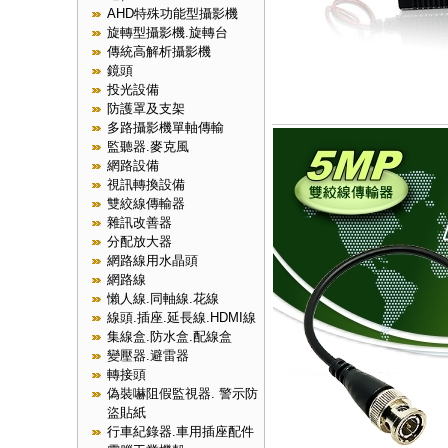
AHD特殊功能型攝影機
旋轉型攝影機.旋轉台
傳統高解析攝影機
鏡頭
投光設備
防護罩及支架
多路攝影機單軸傳輸
監聽器.麥克風
網路設備
視訊轉換設備
雙絞線傳輸器
雜訊改善器
分配放大器
網路線用水晶頭
網路線
懶人線.同軸線.花線
線頭.插座.延長線.HDMI線
集線盒.防水盒.配線盒
變壓器.避雷器
轉接頭
偽裝嚇阻假監視器. 警示防
盜貼紙
行車紀錄器.車用插座配件