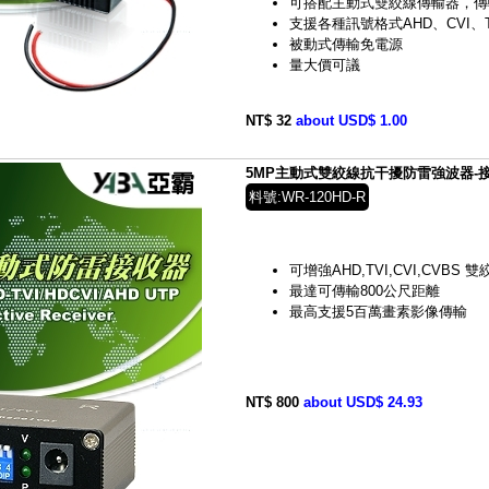
可搭配主動式雙絞線傳輸器，傳
支援各種訊號格式AHD、CVI、T
被動式傳輸免電源
量大價可議
NT$ 32
about USD$ 1.00
5MP主動式雙絞線抗干擾防雷強波器-接收器
料號:WR-120HD-R
可增強
AHD,TVI,CVI,CVBS
雙
最達可傳輸
800
公尺
距離
最高支援
5
百萬畫素影像傳輸
NT$ 800
about USD$ 24.93