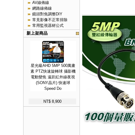
AV線佈線
網路線佈線
鏡頭對焦調整DIY
常見影像不正常排除
常用監視器材公式
新上架商品
星光級AHD 5MP 500萬畫
素 PTZ快速旋轉球 攝影機
電動變焦 遠距紅外線夜視
(SONY晶片) 快速球
Speed Do
NT$ 8,900