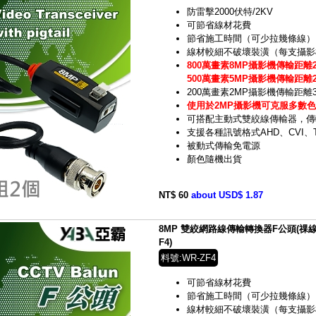
防雷擊2000伏特/2KV
可節省線材花費
節省施工時間（可少拉幾條線）
線材較細不破壞裝潢（每支攝影機
800萬畫素8MP攝影機傳輸距離2
500萬畫素5MP攝影機傳輸距離2
200萬畫素2MP攝影機傳輸距離
使用於2MP攝影機可克服多數
可搭配主動式雙絞線傳輸器，傳
支援各種訊號格式AHD、CVI、T
被動式傳輸免電源
顏色隨機出貨
NT$ 60
about USD$ 1.87
8MP 雙絞網路線傳輸轉換器F公頭(祼線型)AH
F4)
料號:WR-ZF4
可節省線材花費
節省施工時間（可少拉幾條線）
線材較細不破壞裝潢（每支攝影機