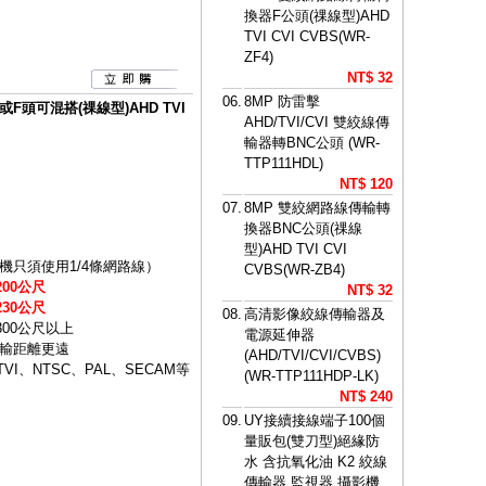
換器F公頭(祼線型)AHD
TVI CVI CVBS(WR-
ZF4)
NT$ 32
06.
8MP 防雷擊
F頭可混搭(祼線型)AHD TVI
AHD/TVI/CVI 雙絞線傳
輸器轉BNC公頭 (WR-
TTP111HDL)
NT$ 120
07.
8MP 雙絞網路線傳輸轉
換器BNC公頭(祼線
型)AHD TVI CVI
只須使用1/4條網路線）
CVBS(WR-ZB4)
00公尺
NT$ 32
30公尺
08.
高清影像絞線傳輸器及
300公尺以上
電源延伸器
輸距離更遠
(AHD/TVI/CVI/CVBS)
VI、NTSC、PAL、SECAM等
(WR-TTP111HDP-LK)
NT$ 240
09.
UY接續接線端子100個
量販包(雙刀型)絕緣防
水 含抗氧化油 K2 絞線
傳輸器 監視器 攝影機