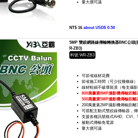
量大價可議
NT$ 16
about USD$ 0.50
5MP 雙絞網路線傳輸轉換器BNC公頭(祼線型
R-ZB3)
料號:WR-ZB3
可節省線材花費
節省施工時間（可少拉幾條線）
線材較細不破壞裝潢（每支攝影機
800萬畫素8MP攝影機傳輸距離2
500萬畫素5MP攝影機傳輸距離2
200萬畫素2MP攝影機傳輸距離
可搭配主動式雙絞線傳輸器，傳
支援各種訊號格式AHD、CVI、T
被動式傳輸免電源
量大價可議