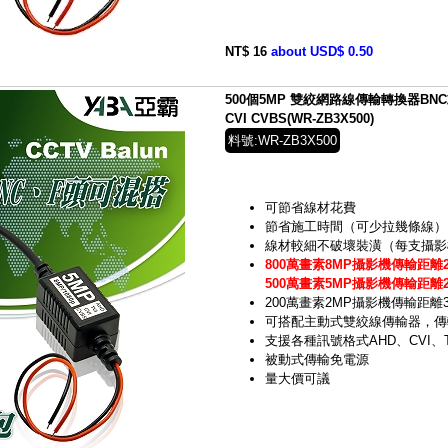
NT$ 16
about USD$ 0.50
500個5MP 雙絞網路線傳輸轉換器BNC或
CVI CVBS(WR-ZB3X500)
料號:WR-ZB3X500
可節省線材花費
節省施工時間（可少拉幾條線）
線材較細不破壞裝潢（每支攝影機
800萬畫素8MP攝影機傳輸距離2
500萬畫素5MP攝影機傳輸距離2
200萬畫素2MP攝影機傳輸距離
可搭配主動式雙絞線傳輸器，傳
支援各種訊號格式AHD、CVI、T
被動式傳輸免電源
量大價可議