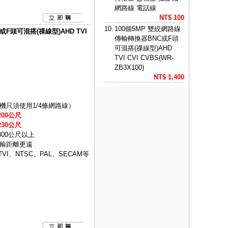
網路線 電話線
NT$ 100
10.
100個5MP 雙絞網路線
F頭可混搭(祼線型)AHD TVI
傳輸轉換器BNC或F頭
可混搭(祼線型)AHD
TVI CVI CVBS(WR-
ZB3X100)
NT$ 1,400
只須使用1/4條網路線）
00公尺
30公尺
300公尺以上
輸距離更遠
VI、NTSC、PAL、SECAM等