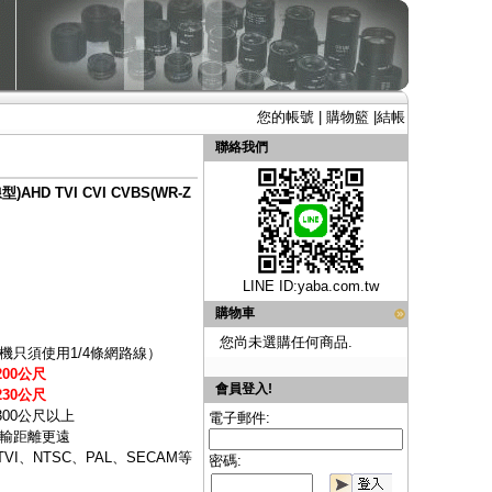
您的帳號
|
購物籃
|
結帳
聯絡我們
D TVI CVI CVBS(WR-Z
LINE ID:
yaba.com.tw
購物車
您尚未選購任何商品.
只須使用1/4條網路線）
00公尺
會員登入!
30公尺
300公尺以上
電子郵件:
輸距離更遠
VI、NTSC、PAL、SECAM等
密碼: