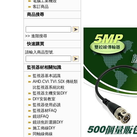
電腦工業機殼
客訂商品
商品搜尋
>> 進階搜尋
快速購買
請輸入商品型號.
監視器材相關知識
監視器基本認識
AHD.CVI.TVI.SDI.傳統類
比監視器系統比較
監視器主機安裝DIY
DIY安裝教室
監視器使用必讀
監視器材FAQ
鏡頭FAQ
鏡頭焦距選購DIY
施工佈線DIY
同軸線佈線