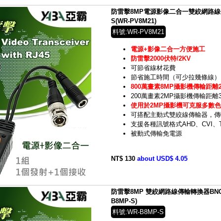
防雷擊8MP電源影像二合一雙絞網路線傳輸轉
S(WR-PV8M21)
料號:WR-PV8M21
電源+影像二合一方便施工
防雷擊2000伏特/2KV
可節省線材花費
節省施工時間（可少拉幾條線）
800萬畫素8MP攝影機傳輸距離2
200萬畫素2MP攝影機傳輸距離3
使用於2MP攝影機可克服多數
可搭配主動式雙絞線傳輸器，傳
支援各種訊號格式AHD、CVI、T
被動式傳輸免電源
NT$ 130
about USD$ 4.05
防雷擊8MP 雙絞網路線傳輸轉換器BNC公頭A
B8MP-S)
料號:WR-B8MP-S