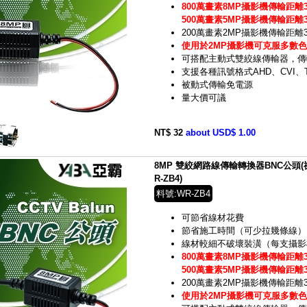
800萬畫素8MP攝影機傳輸距離3
500萬畫素5MP攝影機傳輸距離3
200萬畫素2MP攝影機傳輸距離
使用於2MP攝影機可克服多數
可搭配主動式雙絞線傳輸器，傳
支援各種訊號格式AHD、CVI、T
被動式傳輸免電源
量大價可議
NT$ 32
about USD$ 1.00
8MP 雙絞網路線傳輸轉換器BNC公頭(祼線型
R-ZB4)
料號:WR-ZB4
可節省線材花費
節省施工時間（可少拉幾條線）
線材較細不破壞裝潢（每支攝影機
800萬畫素8MP攝影機傳輸距離3
500萬畫素5MP攝影機傳輸距離3
200萬畫素2MP攝影機傳輸距離
使用於2MP攝影機可克服多數