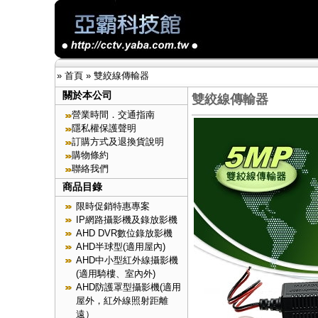
»
首頁
»
雙絞線傳輸器
關於本公司
雙絞線傳輸器
營業時間．交通指南
隱私權保護聲明
訂購方式及退換貨說明
購物條約
聯絡我們
商品目錄
限時促銷特惠專案
IP網路攝影機及錄放影機
AHD DVR數位錄放影機
AHD半球型(適用屋內)
AHD中小型紅外線攝影機
(適用騎樓、室內外)
AHD防護罩型攝影機(適用
屋外，紅外線照射距離
遠）