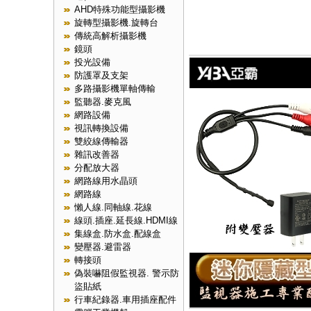
AHD特殊功能型攝影機
旋轉型攝影機.旋轉台
傳統高解析攝影機
鏡頭
投光設備
防護罩及支架
多路攝影機單軸傳輸
監聽器.麥克風
網路設備
視訊轉換設備
雙絞線傳輸器
雜訊改善器
分配放大器
網路線用水晶頭
網路線
懶人線.同軸線.花線
線頭.插座.延長線.HDMI線
集線盒.防水盒.配線盒
變壓器.避雷器
轉接頭
偽裝嚇阻假監視器. 警示防
盜貼紙
行車紀錄器.車用插座配件