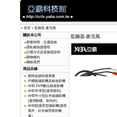
»
首頁
»
監聽器.麥克風
關於本公司
監聽器.麥克風
營業時間．交通指南
隱私權保護聲明
訂購方式及退換貨說明
購物條約
聯絡我們
商品目錄
限時促銷特惠專案
IP網路攝影機及錄放影機
AHD DVR數位錄放影機
AHD半球型(適用屋內)
AHD中小型紅外線攝影機
(適用騎樓、室內外)
AHD防護罩型攝影機(適用
屋外，紅外線照射距離
遠）