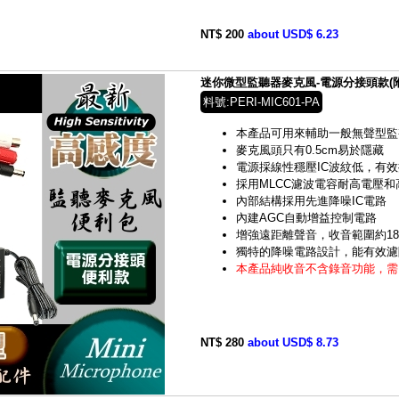
NT$ 200
about USD$ 6.23
迷你微型監聽器麥克風-電源分接頭款(附變壓器
料號:PERI-MIC601-PA
本產品可用來輔助一般無聲型監
麥克風頭只有0.5cm易於隱藏
電源採線性穩壓IC波紋低，有
採用MLCC濾波電容耐高電壓
內部結構採用先進降噪IC電路
內建AGC自動增益控制電路
增強遠距離聲音，收音範圍約1
獨特的降噪電路設計，能有效濾
本產品純收音不含錄音功能，需
NT$ 280
about USD$ 8.73