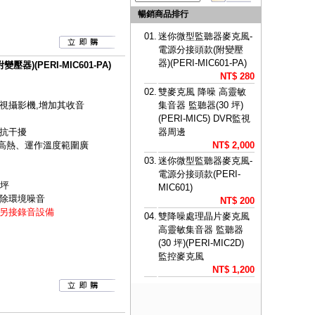
暢銷商品排行
01.
迷你微型監聽器麥克風-
電源分接頭款(附變壓
器)(PERI-MIC601-PA)
)(PERI-MIC601-PA)
NT$ 280
02.
雙麥克風 降噪 高靈敏
視攝影機,增加其收音
集音器 監聽器(30 坪)
(PERI-MIC5) DVR監視
效抗干擾
器周邊
和高熱、運作溫度範圍廣
NT$ 2,000
03.
迷你微型監聽器麥克風-
電源分接頭款(PERI-
8坪
MIC601)
除環境噪音
NT$ 200
另接錄音設備
04.
雙降噪處理晶片麥克風
高靈敏集音器 監聽器
(30 坪)(PERI-MIC2D)
監控麥克風
NT$ 1,200