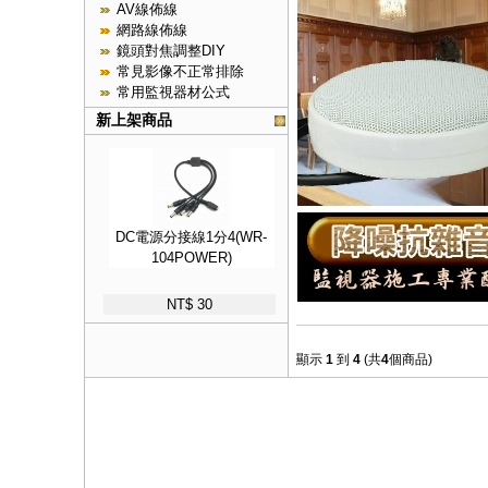
AV線佈線
網路線佈線
鏡頭對焦調整DIY
常見影像不正常排除
常用監視器材公式
新上架商品
DC電源分接線1分4(WR-
104POWER)
NT$ 30
顯示
1
到
4
(共
4
個商品)