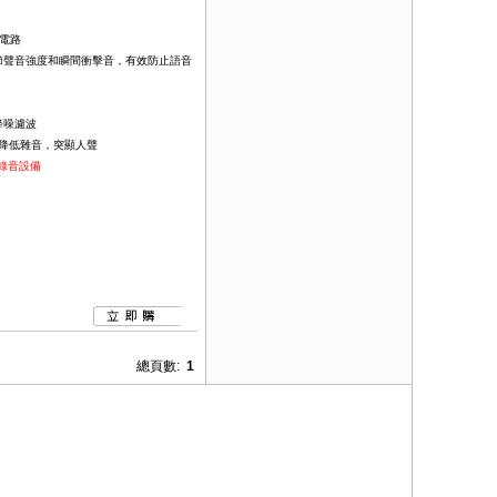
理電路
節聲音強度和瞬間衝擊音，有效防止語音
降噪濾波
，降低雜音，突顯人聲
錄音設備
總頁數:
1