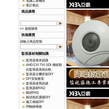
電腦工業機殼
客訂商品
商品搜尋
>> 進階搜尋
快速購買
請輸入商品型號.
監視器材相關知識
監視器基本認識
AHD.CVI.TVI.SDI.傳統類
比監視器系統比較
監視器主機安裝DIY
DIY安裝教室
監視器使用必讀
監視器材FAQ
鏡頭FAQ
鏡頭焦距選購DIY
施工佈線DIY
同軸線佈線