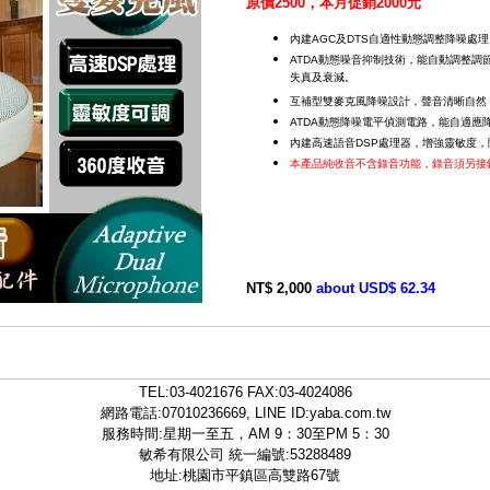
原價2500，本月促銷2000元
內建AGC及DTS自適性動態調整降噪處
ATDA動態噪音抑制技術，能自動調整調
失真及衰減。
互補型雙麥克風降噪設計，聲音清晰自然
ATDA動態降噪電平偵測電路，能自適應
內建高速語音DSP處理器，增強靈敏度
本產品純收音不含錄音功能，錄音須另接
NT$ 2,000
about USD$ 62.34
TEL:
03-4021676
FAX:03-4024086
網路電話:07010236669, LINE ID:
yaba.com.tw
服務時間:星期一至五，AM 9：30至PM 5：30
敏希有限公司 統一編號:53288489
地址:桃園市平鎮區高雙路67號