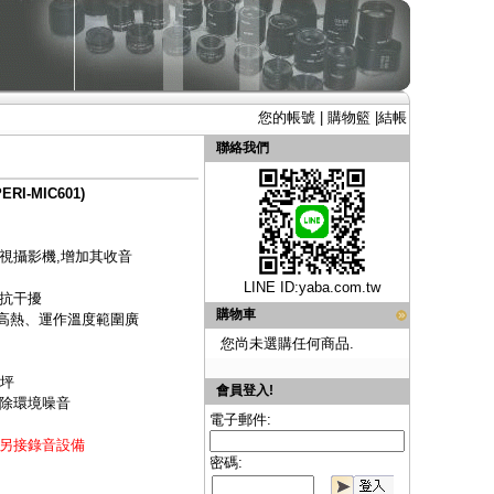
您的帳號
|
購物籃
|
結帳
聯絡我們
-MIC601)
視攝影機,增加其收音
LINE ID:
yaba.com.tw
效抗干擾
購物車
和高熱、運作溫度範圍廣
您尚未選購任何商品.
8坪
會員登入!
除環境噪音
電子郵件:
另接錄音設備
密碼: