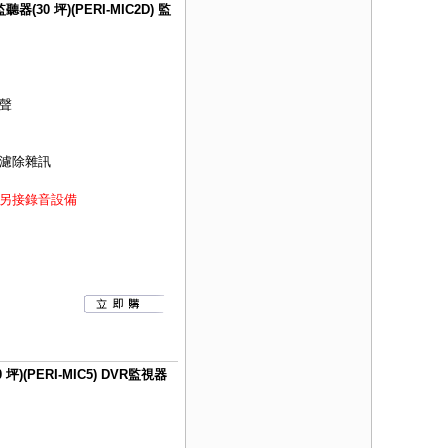
0 坪)(PERI-MIC2D) 監
聲
濾除雜訊
另接錄音設備
(PERI-MIC5) DVR監視器