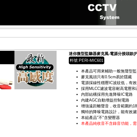
迷你微型監聽器麥克風-電源分接頭款(PERI
料號:PERI-MIC601
本產品可用來輔助一般無聲型監
麥克風頭只有0.5cm易於隱藏
電源採線性穩壓IC波紋低，有
採用MLCC濾波電容耐高電壓
內部結構採用先進降噪IC電路
內建AGC自動增益控制電路
增強遠距離聲音，收音範圍約1
獨特的降噪電路設計，能有效濾
本組產品"不"含變壓器
本產品純收音不含錄音功能，需