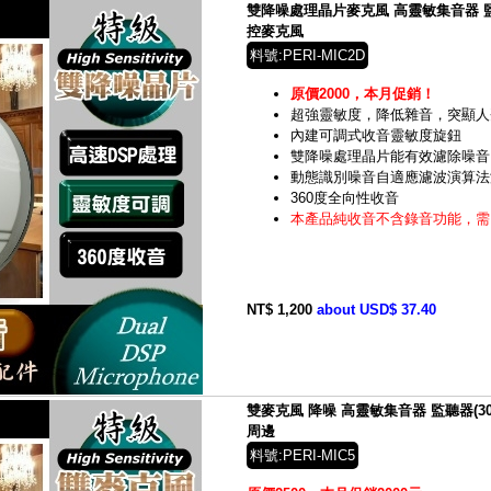
雙降噪處理晶片麥克風 高靈敏集音器 監聽器(3
控麥克風
料號:PERI-MIC2D
原價2000，本月促銷！
超強靈敏度，降低雜音，突顯人
內建可調式收音靈敏度旋鈕
雙降噪處理晶片能有效濾除噪音
動態識別噪音自適應濾波演算法
360度全向性收音
本產品純收音不含錄音功能，需
NT$ 1,200
about USD$ 37.40
雙麥克風 降噪 高靈敏集音器 監聽器(30 坪)
周邊
料號:PERI-MIC5