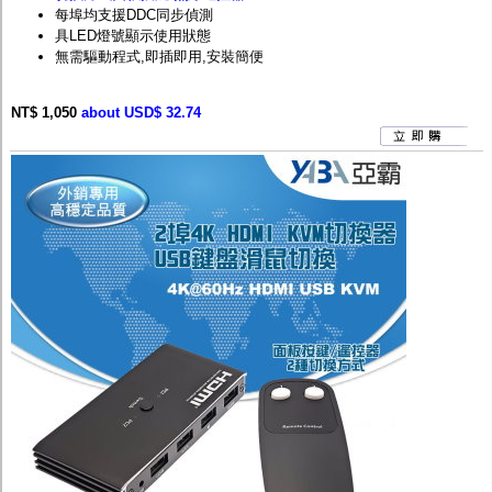
每埠均支援DDC同步偵測
具LED燈號顯示使用狀態
無需驅動程式,即插即用,安裝簡便
NT$ 1,050
about USD$ 32.74