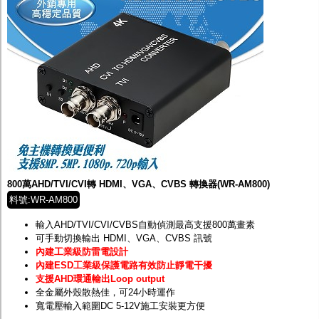
800萬AHD/TVI/CVI轉 HDMI、VGA、CVBS 轉換器(WR-AM800)
料號:WR-AM800
輸入AHD/TVI/CVI/CVBS自動偵測最高支援800萬畫素
可手動切換輸出 HDMI、VGA、CVBS 訊號
內建工業級防雷電設計
內建ESD工業級保護電路有效防止靜電干擾
支援AHD環通輸出Loop output
全金屬外殼散熱佳，可24小時運作
寬電壓輸入範圍DC 5-12V施工安裝更方便