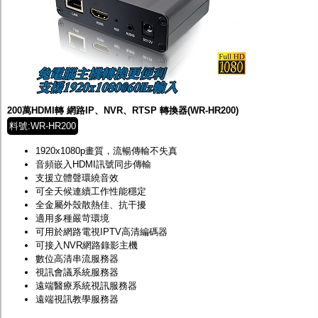
200萬HDMI轉 網路IP、NVR、RTSP 轉換器(WR-HR200)
料號:WR-HR200
1920x1080p畫質，流暢傳輸不失真
音頻嵌入HDMI訊號同步傳輸
支援立體聲環繞音效
可全天候連續工作性能穩定
全金屬外殼散熱佳、抗干擾
適用多種嚴苛環境
可用於網路電視IPTV高清編碼器
可接入NVR網路錄影主機
數位高清串流服務器
視訊會議系統服務器
遠端醫療系統視訊服務器
遠端視訊教學服務器