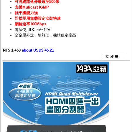
可將網路延伸最遠至500米
支援Mulicast IGMP
抗干擾能力強
即插即用無需設定安裝快速
網路速率100Mbps
電源使用DC 5V~12V
全金屬外殼，散熱佳，機體穩定度高
NT$ 1,450
about USD$ 45.21