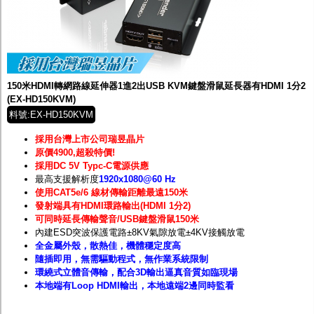
150米HDMI轉網路線延伸器1進2出USB KVM鍵盤滑鼠延長器有HDMI 1分2
(EX-HD150KVM)
料號:EX-HD150KVM
採用台灣上市公司瑞昱晶片
原價4900,超殺特價!
採用DC 5V Typc-C電源供應
最高支援解析度
1920x1080@60 Hz
使用CAT5e/6 線材傳輸距離最遠150米
發射端具有HDMI環路輸出(HDMI 1分2)
可同時延長傳輸聲音/USB鍵盤滑鼠150米
內建ESD突波保護電路±8KV氣隙放電±4KV接觸放電
全金屬外殼，散熱佳，機體穩定度高
隨插即用，無需驅動程式，無作業系統限制
環繞式立體音傳輸，配合3D輸出逼真音質如臨現場
本地端有Loop HDMI輸出，本地遠端2邊同時監看