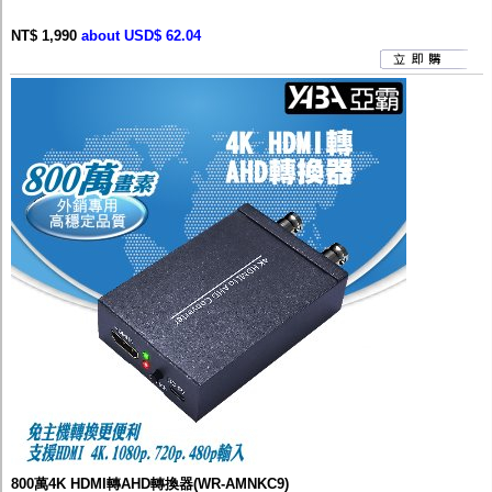
NT$ 1,990
about USD$ 62.04
800萬4K HDMI轉AHD轉換器(WR-AMNKC9)