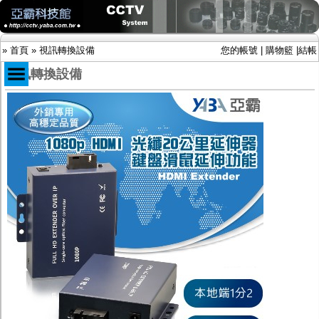
»
首頁
»
視訊轉換設備
您的帳號
|
購物籃
|
結帳
視訊轉換設備
商品目錄
限時促銷特惠專案
IP網路攝影機及錄放影機
AHD DVR數位錄放影機
AHD半球型(適用屋內)
AHD中小型紅外線攝影機(適用騎樓、室內外)
AHD防護罩型攝影機(適用屋外，紅外線照射
距離遠）
AHD特殊功能型攝影機
旋轉型攝影機.旋轉台
傳統高解析攝影機
鏡頭
投光設備
防護罩及支架
多路攝影機單軸傳輸