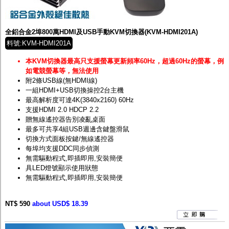
全鋁合金2埠800萬HDMI及USB手動KVM切換器(KVM-HDMI201A)
料號:KVM-HDMI201A
本KVM切換器最高只支援螢幕更新頻率60Hz，超過60Hz的螢幕，例
如電競螢幕等，無法使用
附2條USB線(無HDMI線)
一組HDMI+USB切換操控2台主機
最高解析度可達4K(3840x2160) 60Hz
支援HDMI 2.0 HDCP 2.2
贈無線遙控器告別凌亂桌面
最多可共享4組USB週邊含鍵盤滑鼠
切換方式面板按鍵/無線遙控器
每埠均支援DDC同步偵測
無需驅動程式,即插即用,安裝簡便
具LED燈號顯示使用狀態
無需驅動程式,即插即用,安裝簡便
NT$ 590
about USD$ 18.39