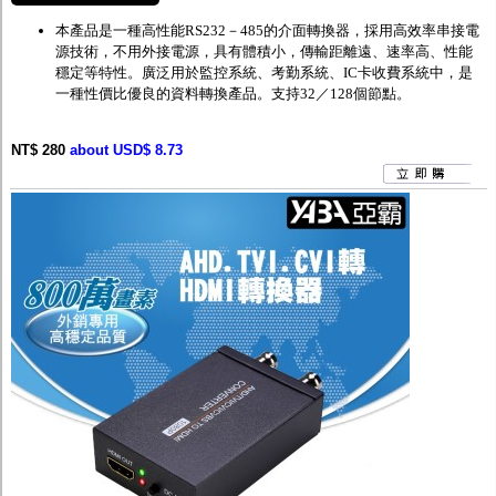
本產品
是一種高性能
RS232
－
485
的介面轉換器，採用高效率串接電
源技術，不用外接電源，具有體積小，傳輸距離遠、速率高、性能
穩定等特性。廣泛用於監控系統、考勤系統、
IC
卡收費系統中，是
一種性價比優良的資料轉換產品。支持
32
／
128
個節點。
NT$ 280
about USD$ 8.73