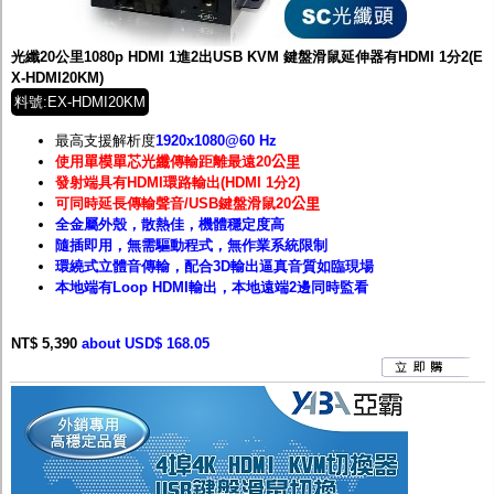
監聽器.麥克風
網路設備
視訊轉換設備
光纖20公里1080p HDMI 1進2出USB KVM 鍵盤滑鼠延伸器有HDMI 1分2(E
雙絞線傳輸器
X-HDMI20KM)
雜訊改善器
料號:EX-HDMI20KM
分配放大器
網路線用水晶頭
最高支援解析度
1920
x1080@60 Hz
網路線
使用
單模單芯光纖
傳輸距離最遠20
公里
懶人線.同軸線.花線
發射端具有HDMI環路輸出(HDMI 1分2)
線頭.插座.延長線.HDMI線
可同時延長傳輸聲音/USB鍵盤滑鼠20
公里
集線盒.防水盒.配線盒
全金屬外殼，散熱佳，機體穩定度高
變壓器.避雷器
隨插即用，無需驅動程式，無作業系統限制
轉接頭
環繞式立體音傳輸，配合3D輸出逼真音質如臨現場
偽裝嚇阻假監視器. 警示防盜貼紙
本地端有Loop HDMI輸出，本地遠端2邊同時監看
行車紀錄器.車用插座配件
電腦工業機殼
NT$ 5,390
客訂商品
about USD$ 168.05