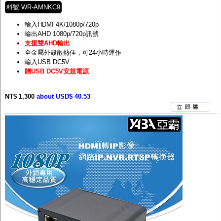
料號:WR-AMNKC9
輸入HDMI 4K/1080p/720p
輸出AHD 1080p/720p訊號
支援雙AHD輸出
全金屬外殼散熱佳，可24小時運作
輸入USB DC5V
贈USB DC5V安規電源
NT$ 1,300
about USD$ 40.53