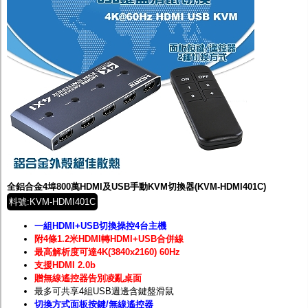
全鋁合金4埠800萬HDMI及USB手動KVM切換器(KVM-HDMI401C)
料號:KVM-HDMI401C
一組HDMI+USB切換操控4台主機
附4條1.2米HDMI轉HDMI+USB合併線
最高解析度可達4K(3840x2160) 60Hz
支援HDMI 2.0b
贈無線遙控器告別凌亂桌面
最多可共享4組USB週邊含鍵盤滑鼠
切換方式面板按鍵/無線遙控器