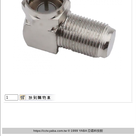
監聽器.麥克風
網路設備
視訊轉換設備
雙絞線傳輸器
雜訊改善器
分配放大器
網路線用水晶頭
網路線
懶人線.同軸線.花線
線頭.插座.延長線.HDMI線
集線盒.防水盒.配線盒
變壓器.避雷器
轉接頭
偽裝嚇阻假監視器. 警示防盜貼紙
行車紀錄器.車用插座配件
電腦工業機殼
客訂商品
https://cctv.yaba.com.tw
© 1999 YABA 亞霸科技館