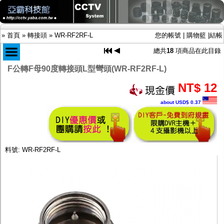
»
首頁
»
轉接頭
»
WR-RF2RF-L
您的帳號
|
購物籃
|
結帳
總共
18
項商品在此目錄
F公轉F母90度轉接頭L型彎頭(WR-RF2RF-L)
商品目錄
NT$ 12
限時促銷特惠專案
about USD$ 0.37
IP網路攝影機及錄放影機
AHD DVR數位錄放影機
AHD半球型(適用屋內)
AHD中小型紅外線攝影機(適用騎樓、室內外)
AHD防護罩型攝影機(適用屋外，紅外線照射
料號: WR-RF2RF-L
距離遠）
AHD特殊功能型攝影機
旋轉型攝影機.旋轉台
傳統高解析攝影機
鏡頭
投光設備
防護罩及支架
多路攝影機單軸傳輸