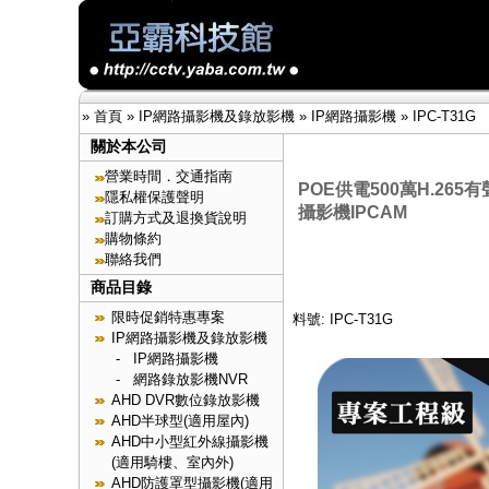
»
首頁
»
IP網路攝影機及錄放影機
»
IP網路攝影機
»
IPC-T31G
關於本公司
營業時間．交通指南
POE供電500萬H.26
隱私權保護聲明
攝影機IPCAM
訂購方式及退換貨說明
購物條約
聯絡我們
商品目錄
限時促銷特惠專案
料號: IPC-T31G
IP網路攝影機及錄放影機
-
IP網路攝影機
-
網路錄放影機NVR
AHD DVR數位錄放影機
AHD半球型(適用屋內)
AHD中小型紅外線攝影機
(適用騎樓、室內外)
AHD防護罩型攝影機(適用