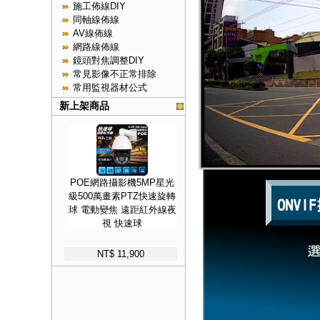
施工佈線DIY
同軸線佈線
AV線佈線
網路線佈線
鏡頭對焦調整DIY
常見影像不正常排除
常用監視器材公式
新上架商品
POE網路攝影機5MP星光
級500萬畫素PTZ快速旋轉
球 電動變焦 遠距紅外線夜
視 快速球
NT$ 11,900