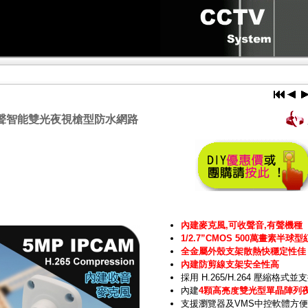
5有聲智能雙光夜視槍型防水網路
內建麥克風,可收聲音,有聲機種
1/2.7”CMOS 500萬畫素半
全金屬外殼支架散熱快穩定性佳
內建防剪線支架安全性高
採用 H.265/H.264 壓縮格式
內建
4顆高亮度雙光型單晶陣列夜
支援瀏覽器及VMS中控軟體方