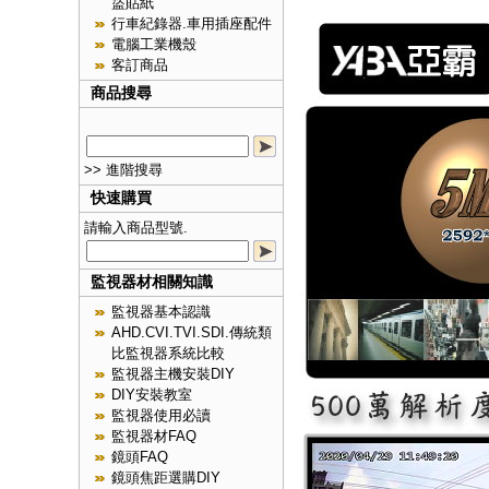
盜貼紙
行車紀錄器.車用插座配件
電腦工業機殼
客訂商品
商品搜尋
>> 進階搜尋
快速購買
請輸入商品型號.
監視器材相關知識
監視器基本認識
AHD.CVI.TVI.SDI.傳統類
比監視器系統比較
監視器主機安裝DIY
DIY安裝教室
監視器使用必讀
監視器材FAQ
鏡頭FAQ
鏡頭焦距選購DIY