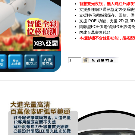
智慧雙光夜視，無人時紅外線夜
支援多種網路通訊協定方便系統
支援NVR網路端儲存、回放、
支援 POE 功能，支援 2D 及 3
隔離型POE供電保護POE設備
內建百萬畫素鏡頭
本攝影機不含錄影功能，須搭配N