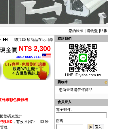
您的帳號
|
購物籃
|
結帳
聯絡我們
總共
25
項商品在此目錄
NT$ 2,300
about USD$ 71.68
LINE ID:
yaba.com.tw
購物車
您尚未選購任何商品.
球型紅外線彩色攝影機
會員登入!
電子郵件:
並支援雙碼流設計
密碼:
視LED
，有效照射距離 30 米
便管理