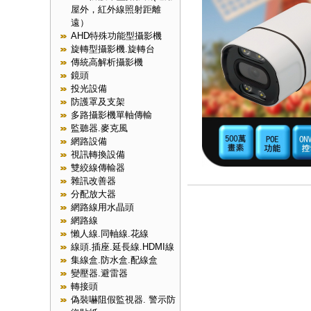
屋外，紅外線照射距離
遠）
AHD特殊功能型攝影機
旋轉型攝影機.旋轉台
傳統高解析攝影機
鏡頭
投光設備
防護罩及支架
多路攝影機單軸傳輸
監聽器.麥克風
網路設備
視訊轉換設備
雙絞線傳輸器
雜訊改善器
分配放大器
網路線用水晶頭
網路線
懶人線.同軸線.花線
線頭.插座.延長線.HDMI線
集線盒.防水盒.配線盒
變壓器.避雷器
轉接頭
偽裝嚇阻假監視器. 警示防