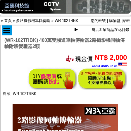
»
首頁
»
多路攝影機單軸傳輸
»
WR-102TRBK
您的帳號
|
購物籃
|
結帳
總共
2
項商品在此目錄
(WR-102TRBK) 400萬雙頻道單軸傳輸器2路攝影機同軸傳
輸附贈變壓器2顆
商品目錄
限時促銷特惠專案
NT$ 2,000
IP網路攝影機及錄放影機
about USD$ 62.35
AHD DVR數位錄放影機
AHD半球型(適用屋內)
AHD中小型紅外線攝影機(適用騎樓、室內外)
AHD防護罩型攝影機(適用屋外，紅外線照射
距離遠）
料號: WR-102TRBK
AHD特殊功能型攝影機
旋轉型攝影機.旋轉台
傳統高解析攝影機
鏡頭
投光設備
防護罩及支架
多路攝影機單軸傳輸