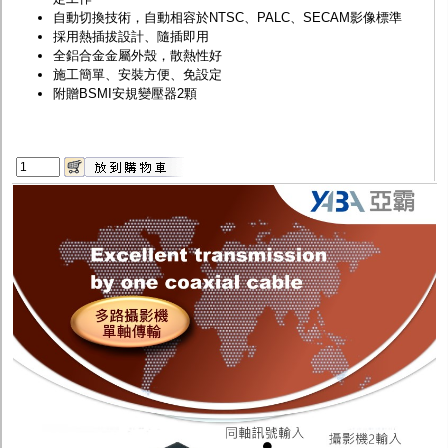
自動切換技術，自動相容於NTSC、PALC、SECAM影像標準
採用熱插拔設計、隨插即用
全鋁合金金屬外殼，散熱性好
施工簡單、安裝方便、免設定
附贈BSMI安規變壓器2顆