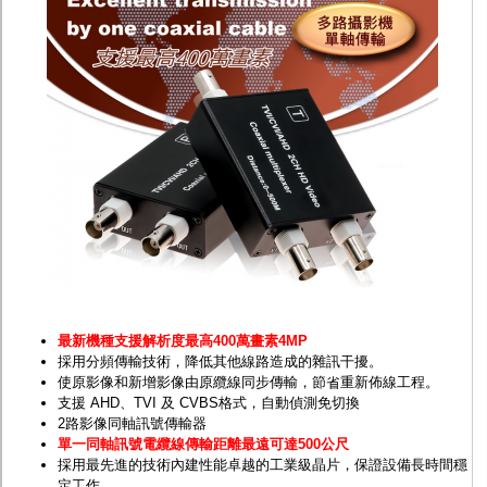
監聽器.麥克風
網路設備
視訊轉換設備
雙絞線傳輸器
雜訊改善器
分配放大器
網路線用水晶頭
網路線
懶人線.同軸線.花線
線頭.插座.延長線.HDMI線
集線盒.防水盒.配線盒
變壓器.避雷器
轉接頭
偽裝嚇阻假監視器. 警示防盜貼紙
行車紀錄器.車用插座配件
電腦工業機殼
客訂商品
最新機種支援解析度最高400萬畫素4MP
採用分頻傳輸技術，降低其他線路造成的雜訊干擾。
使原影像和新增影像由原纜線同步傳輸，節省重新佈線工程。
支援 AHD、TVI 及 CVBS格式，自動偵測免切換
2路影像同軸訊號傳輸器
單一同軸訊號電纜線傳輸距離最遠可達500公尺
採用最先進的技術內建性能卓越的工業級晶片，保證設備長時間穩
定工作