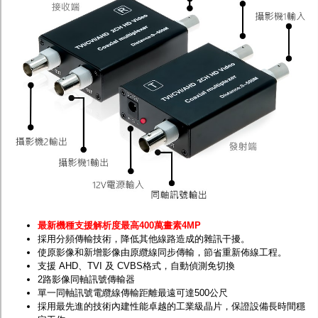
最新機種支援解析度最高400萬畫素4MP
採用分頻傳輸技術，降低其他線路造成的雜訊干擾。
使原影像和新增影像由原纜線同步傳輸，節省重新佈線工程。
支援 AHD、TVI 及 CVBS格式，自動偵測免切換
2路影像同軸訊號傳輸器
單一同軸訊號電纜線傳輸距離最遠可達500公尺
採用最先進的技術內建性能卓越的工業級晶片，保證設備長時間穩