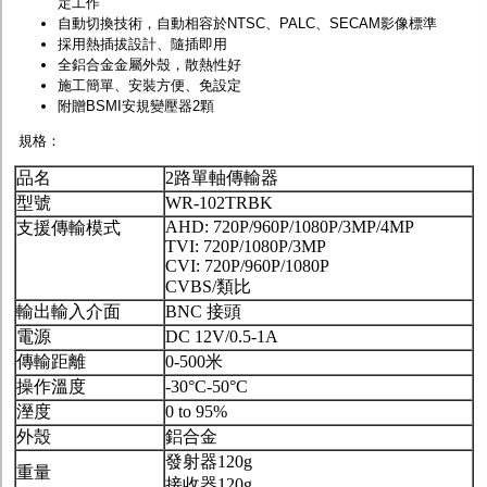
定工作
自動切換技術，自動相容於NTSC、PALC、SECAM影像標準
採用熱插拔設計、隨插即用
全鋁合金金屬外殼，散熱性好
施工簡單、安裝方便、免設定
附贈BSMI安規變壓器2顆
規格：
品名
2路單軸傳輸器
型號
WR-102TRBK
AHD: 720P/960P/1080P/3MP/4MP
支援傳輸模式
TVI: 720P/1080P/3MP
CVI: 720P/960P/1080P
CVBS/類比
輸出輸入介面
BNC 接頭
電源
DC 12V/0.5-1A
傳輸距離
0-500米
操作溫度
-30°C-50°C
溼度
0 to 95%
外殼
鋁合金
發射器120g
重量
接收器120g