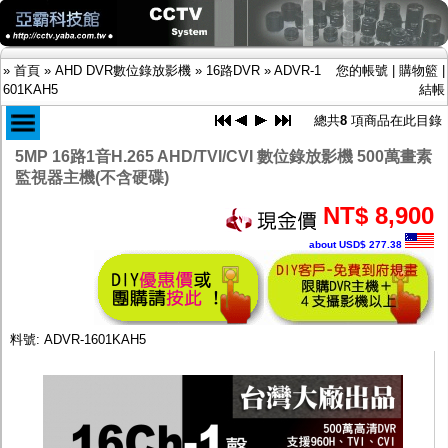
»
首頁
»
AHD DVR數位錄放影機
»
16路DVR
»
ADVR-1
您的帳號
|
購物籃
|
601KAH5
結帳
總共
8
項商品在此目錄
5MP 16路1音H.265 AHD/TVI/CVI 數位錄放影機 500萬畫素
商品目錄
監視器主機(不含硬碟)
限時促銷特惠專案
IP網路攝影機及錄放影機
NT$ 8,900
AHD DVR數位錄放影機
about USD$ 277.38
-
4路DVR
-
8路DVR
-
16路DVR
-
32路DVR
AHD半球型(適用屋內)
料號: ADVR-1601KAH5
AHD中小型紅外線攝影機(適用騎樓、室內外)
AHD防護罩型攝影機(適用屋外，紅外線照射
距離遠）
AHD特殊功能型攝影機
旋轉型攝影機.旋轉台
傳統高解析攝影機