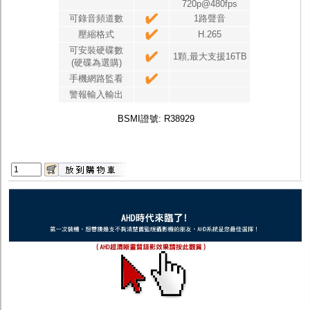
720p@480fps
可錄音頻道數
1路聲音
壓縮格式
H.265
可安裝硬碟數
1顆,最大支援16TB
(硬碟為選購)
手機網路監看
警報輸入輸出
BSMI
證號
: R38929