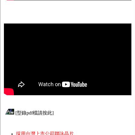
[
型錄pdf檔請按此
]
採用台灣上市公司聯詠晶片