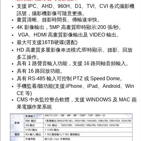
支援 IPC、AHD、960H、D1、TVI、CVI 各式攝影機
訊號，攝影機影像可隨意更換。
畫質清晰、錄影時間長、傳輸速率快。
4K 影像輸出，5MP 高畫質即時顯示:200 張/秒。
VGA、HDMI 高畫質影像輸出及 VIDEO 輸出。
最大可支援16TB硬碟(選配)
HD 高畫質多重影像串流模式:即時顯示、錄影、回放
多工操作。
具有 1 路聲音輸入功能，支援 16 路同軸音頻輸入。
具有 16 路回放功能。
具有 RS-485 輸入可控制 PTZ 或 Speed Dome。
手機監看/聽功能(支援:iPhone、iPad、Android、Win
CE 等)
CMS 中央監控整合軟體，支援 WINDOWS 及 MAC 蘋
果電腦作業系統