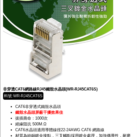
非穿透CAT6網路線RJ45鐵殼水晶頭(WR-RJ45CAT6S)
料號:WR-RJ45CAT6S
CAT6非穿透式鐵殼水晶頭
鐵殼水晶頭屏蔽干擾效果佳
拔插壽命：1000次
絕緣阻抗 500M.Ω
CAT6水晶頭適用導體線徑22-24AWG CAT6 網路線
材質為純銅鍍金接點，三叉觸點採用鍍金處理，加強傳導性，耐磨