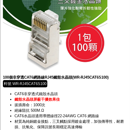
100個非穿透CAT6網路線RJ45鐵殼水晶頭(WR-RJ45CAT6S100)
料號:WR-RJ45CAT6S100
CAT6非穿透式鐵殼水晶頭
鐵殼水晶頭屏蔽干擾效果佳
拔插壽命：1000次
絕緣阻抗 500M.Ω
CAT6水晶頭適用導體線徑22-24AWG CAT6 網路線
材質為純銅鍍金接點，三叉觸點採用鍍金處理，加強傳導性，耐磨
損、抗氧化、保障訊號長期穩定高速傳輸