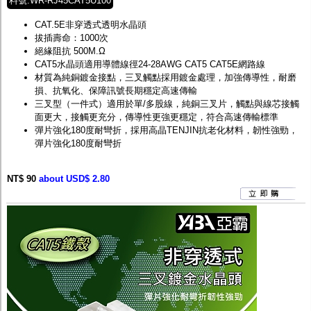
料號:WR-RJ45CAT5U100
CAT.5E非穿透式透明水晶頭
拔插壽命：1000次
絕緣阻抗 500M.Ω
CAT5水晶頭適用導體線徑24-28AWG CAT5 CAT5E網路線
材質為純銅鍍金接點，三叉觸點採用鍍金處理，加強傳導性，耐磨
損、抗氧化、保障訊號長期穩定高速傳輸
三叉型（一件式）適用於單/多股線，純銅三叉片，觸點與線芯接觸
面更大，接觸更充分，傳導性更強更穩定，符合高速傳輸標準
彈片強化180度耐彎折，採用高晶TENJIN抗老化材料，韌性強勁，
彈片強化180度耐彎折
NT$ 90
about USD$ 2.80