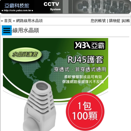
»
首頁
»
網路線用水晶頭
您的帳號
|
購物籃
|
結帳
網路線用水晶頭
商品目錄
限時促銷特惠專案
IP網路攝影機及錄放影機
AHD DVR數位錄放影機
AHD半球型(適用屋內)
AHD中小型紅外線攝影機(適用騎樓、室內外)
AHD防護罩型攝影機(適用屋外，紅外線照射
距離遠）
AHD特殊功能型攝影機
旋轉型攝影機.旋轉台
傳統高解析攝影機
鏡頭
投光設備
防護罩及支架
多路攝影機單軸傳輸