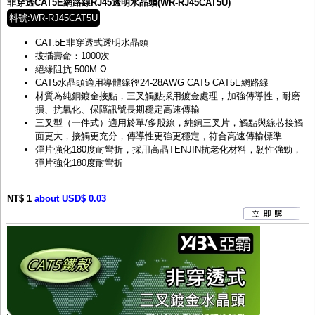
非穿透CAT5E網路線RJ45透明水晶頭(WR-RJ45CAT5U)
料號:WR-RJ45CAT5U
CAT.5E非穿透式透明水晶頭
拔插壽命：1000次
絕緣阻抗 500M.Ω
CAT5水晶頭適用導體線徑24-28AWG CAT5 CAT5E網路線
材質為純銅鍍金接點，三叉觸點採用鍍金處理，加強傳導性，耐磨
損、抗氧化、保障訊號長期穩定高速傳輸
三叉型（一件式）適用於單/多股線，純銅三叉片，觸點與線芯接觸
面更大，接觸更充分，傳導性更強更穩定，符合高速傳輸標準
彈片強化180度耐彎折，採用高晶TENJIN抗老化材料，韌性強勁，
彈片強化180度耐彎折
NT$ 1
about USD$ 0.03