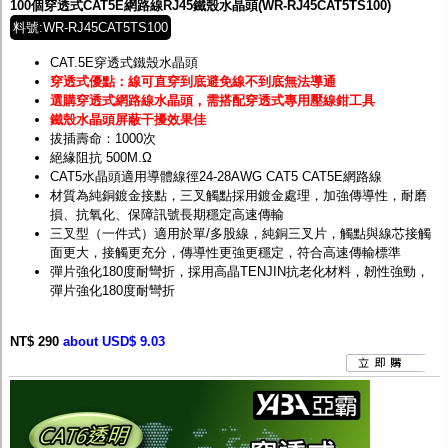
100個穿透式CAT5E網路線RJ45鐵殼水晶頭(WR-RJ45CAT5TS100)
料號:WR-RJ45CAT5TS100
CAT.5E穿透式鐵殼水晶頭
穿透式優點：線可直穿到底避免線不到底無法導通
選購穿透式網路線水晶頭，需搭配穿透式專用壓線鉗工具
鐵殼水晶頭屏蔽干擾效果佳
拔插壽命：1000次
絕緣阻抗 500M.Ω
CAT5水晶頭適用導體線徑24-28AWG CAT5 CAT5E網路線
材質為純銅鍍金接點，三叉觸點採用鍍金處理，加強傳導性，耐磨
損、抗氧化、保障訊號長期穩定高速傳輸
三叉型（一件式）適用於單/多股線，純銅三叉片，觸點與線芯接觸
面更大，接觸更充分，傳導性更強更穩定，符合高速傳輸標準
彈片強化180度耐彎折，採用高晶TENJIN抗老化材料，韌性強勁，
彈片強化180度耐彎折
NT$ 290
about USD$ 9.03