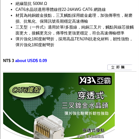
絕緣阻抗 500M.Ω
CAT6水晶頭適用導體線徑22-24AWG CAT6 網路線
材質為純銅鍍金接點，三叉觸點採用鍍金處理，加強傳導性，耐磨
損、抗氧化、保障訊號長期穩定高速傳輸
三叉型（一件式）適用於單/多股線，純銅三叉片，觸點與線芯接觸
面更大，接觸更充分，傳導性更強更穩定，符合高速傳輸標準
彈片強化180度耐彎折，採用高晶TENJIN抗老化材料，韌性強勁，
彈片強化180度耐彎折
NT$ 3
about USD$ 0.09