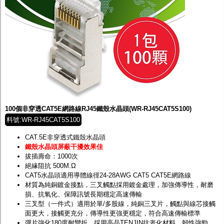
100個非穿透CAT5E網路線RJ45鐵殼水晶頭(WR-RJ45CAT5S100)
料號:WR-RJ45CAT5S100
CAT.5E非穿透式鐵殼水晶頭
鐵殼水晶頭屏蔽干擾效果佳
拔插壽命：1000次
絕緣阻抗 500M.Ω
CAT5水晶頭適用導體線徑24-28AWG CAT5 CAT5E網路線
材質為純銅鍍金接點，三叉觸點採用鍍金處理，加強傳導性，耐磨
損、抗氧化、保障訊號長期穩定高速傳輸
三叉型（一件式）適用於單/多股線，純銅三叉片，觸點與線芯接觸
面更大，接觸更充分，傳導性更強更穩定，符合高速傳輸標準
彈片強化180度耐彎折，採用高晶TENJIN抗老化材料，韌性強勁，