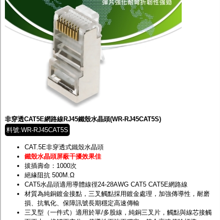
非穿透CAT5E網路線RJ45鐵殼水晶頭(WR-RJ45CAT5S)
料號:WR-RJ45CAT5S
CAT.5E非穿透式鐵殼水晶頭
鐵殼水晶頭屏蔽干擾效果佳
拔插壽命：1000次
絕緣阻抗 500M.Ω
CAT5水晶頭適用導體線徑24-28AWG CAT5 CAT5E網路線
材質為純銅鍍金接點，三叉觸點採用鍍金處理，加強傳導性，耐磨
損、抗氧化、保障訊號長期穩定高速傳輸
三叉型（一件式）適用於單/多股線，純銅三叉片，觸點與線芯接觸