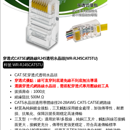
穿透式CAT5E網路線RJ45透明水晶頭(WR-RJ45CAT5TU)
料號:WR-RJ45CAT5TU
CAT.5E穿透式透明水晶頭
穿透式優點：線可直穿到底避免線不到底無法導通
選購穿透式網路線水晶頭，需搭配穿透式專用壓線鉗工具
拔插壽命：1000次
絕緣阻抗 500M.Ω
CAT5水晶頭適用導體線徑24-28AWG CAT5 CAT5E網路線
材質為純銅鍍金接點，三叉觸點採用鍍金處理，加強傳導性，耐磨
損、抗氧化、保障訊號長期穩定高速傳輸
三叉型（一件式）適用於單/多股線，純銅三叉片，觸點與線芯接觸
面更大，接觸更充分，傳導性更強更穩定，符合高速傳輸標準