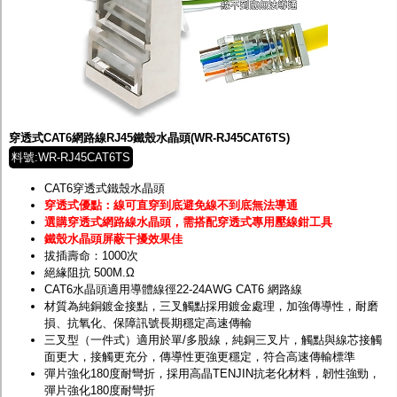
穿透式CAT6網路線RJ45鐵殼水晶頭(WR-RJ45CAT6TS)
料號:WR-RJ45CAT6TS
CAT6穿透式鐵殼水晶頭
穿透式優點：線可直穿到底避免線不到底無法導通
選購穿透式網路線水晶頭，需搭配穿透式專用壓線鉗工具
鐵殼水晶頭屏蔽干擾效果佳
拔插壽命：1000次
絕緣阻抗 500M.Ω
CAT6水晶頭適用導體線徑22-24AWG CAT6 網路線
材質為純銅鍍金接點，三叉觸點採用鍍金處理，加強傳導性，耐磨
損、抗氧化、保障訊號長期穩定高速傳輸
三叉型（一件式）適用於單/多股線，純銅三叉片，觸點與線芯接觸
面更大，接觸更充分，傳導性更強更穩定，符合高速傳輸標準
彈片強化180度耐彎折，採用高晶TENJIN抗老化材料，韌性強勁，
彈片強化180度耐彎折