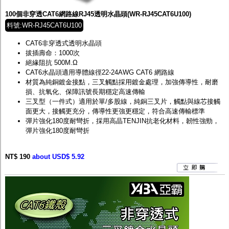
100個非穿透CAT6網路線RJ45透明水晶頭(WR-RJ45CAT6U100)
料號:WR-RJ45CAT6U100
CAT6非穿透式透明水晶頭
拔插壽命：1000次
絕緣阻抗 500M.Ω
CAT6水晶頭適用導體線徑22-24AWG CAT6 網路線
材質為純銅鍍金接點，三叉觸點採用鍍金處理，加強傳導性，耐磨
損、抗氧化、保障訊號長期穩定高速傳輸
三叉型（一件式）適用於單/多股線，純銅三叉片，觸點與線芯接觸
面更大，接觸更充分，傳導性更強更穩定，符合高速傳輸標準
彈片強化180度耐彎折，採用高晶TENJIN抗老化材料，韌性強勁，
彈片強化180度耐彎折
NT$ 190
about USD$ 5.92