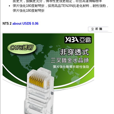
面更大，接觸更充分，傳導性更強更穩定，符合高速傳輸標準
彈片強化180度耐彎折，採用高晶TENJIN抗老化材料，韌性強勁，
彈片強化180度耐彎折
NT$ 2
about USD$ 0.06