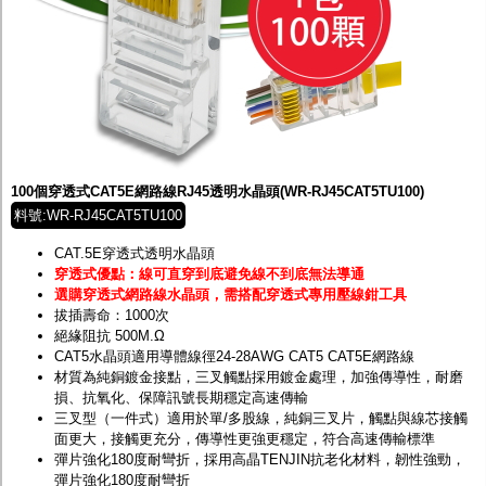
100個穿透式CAT5E網路線RJ45透明水晶頭(WR-RJ45CAT5TU100)
料號:WR-RJ45CAT5TU100
CAT.5E穿透式透明水晶頭
穿透式優點：線可直穿到底避免線不到底無法導通
選購穿透式網路線水晶頭，需搭配穿透式專用壓線鉗工具
拔插壽命：1000次
絕緣阻抗 500M.Ω
CAT5水晶頭適用導體線徑24-28AWG CAT5 CAT5E網路線
材質為純銅鍍金接點，三叉觸點採用鍍金處理，加強傳導性，耐磨
損、抗氧化、保障訊號長期穩定高速傳輸
三叉型（一件式）適用於單/多股線，純銅三叉片，觸點與線芯接觸
面更大，接觸更充分，傳導性更強更穩定，符合高速傳輸標準
彈片強化180度耐彎折，採用高晶TENJIN抗老化材料，韌性強勁，
彈片強化180度耐彎折