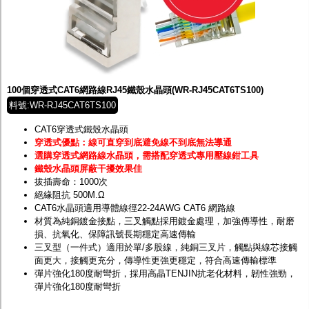
100個穿透式CAT6網路線RJ45鐵殼水晶頭(WR-RJ45CAT6TS100)
料號:WR-RJ45CAT6TS100
CAT6穿透式鐵殼水晶頭
穿透式優點：線可直穿到底避免線不到底無法導通
選購穿透式網路線水晶頭，需搭配穿透式專用壓線鉗工具
鐵殼水晶頭屏蔽干擾效果佳
拔插壽命：1000次
絕緣阻抗 500M.Ω
CAT6水晶頭適用導體線徑22-24AWG CAT6 網路線
材質為純銅鍍金接點，三叉觸點採用鍍金處理，加強傳導性，耐磨
損、抗氧化、保障訊號長期穩定高速傳輸
三叉型（一件式）適用於單/多股線，純銅三叉片，觸點與線芯接觸
面更大，接觸更充分，傳導性更強更穩定，符合高速傳輸標準
彈片強化180度耐彎折，採用高晶TENJIN抗老化材料，韌性強勁，
彈片強化180度耐彎折