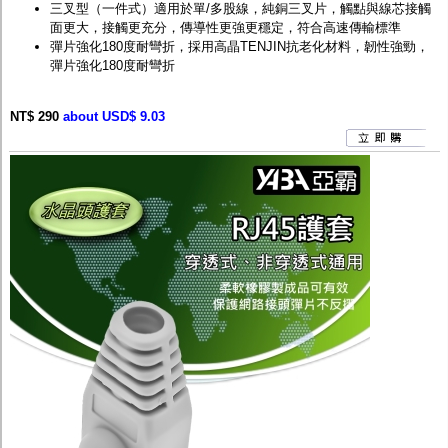
三叉型（一件式）適用於單/多股線，純銅三叉片，觸點與線芯接觸
面更大，接觸更充分，傳導性更強更穩定，符合高速傳輸標準
彈片強化180度耐彎折，採用高晶TENJIN抗老化材料，韌性強勁，
彈片強化180度耐彎折
NT$ 290
about USD$ 9.03