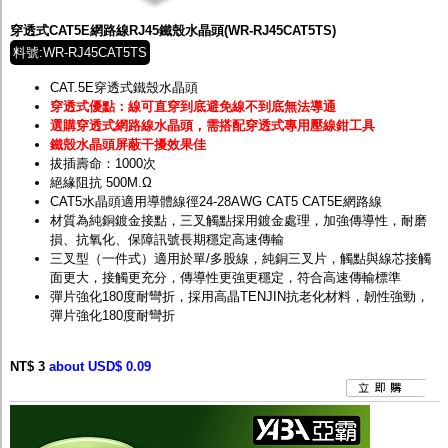
穿透式CAT5E網路線RJ45鐵殼水晶頭(WR-RJ45CAT5TS)
料號:WR-RJ45CAT5TS
CAT.5E穿透式鐵殼水晶頭
穿透式優點：線可直穿到底避免線不到底無法導通
選購穿透式網路線水晶頭，需搭配穿透式專用壓線鉗工具
鐵殼水晶頭屏蔽干擾效果佳
拔插壽命：1000次
絕緣阻抗 500M.Ω
CAT5水晶頭適用導體線徑24-28AWG CAT5 CAT5E網路線
材質為純銅鍍金接點，三叉觸點採用鍍金處理，加強傳導性，耐磨
損、抗氧化、保障訊號長期穩定高速傳輸
三叉型（一件式）適用於單/多股線，純銅三叉片，觸點與線芯接觸
面更大，接觸更充分，傳導性更強更穩定，符合高速傳輸標準
彈片強化180度耐彎折，採用高晶TENJIN抗老化材料，韌性強勁，
彈片強化180度耐彎折
NT$ 3
about USD$ 0.09