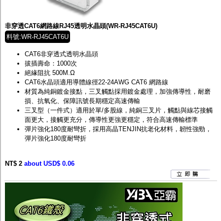
非穿透CAT6網路線RJ45透明水晶頭(WR-RJ45CAT6U)
料號:WR-RJ45CAT6U
CAT6非穿透式透明水晶頭
拔插壽命：1000次
絕緣阻抗 500M.Ω
CAT6水晶頭適用導體線徑22-24AWG CAT6 網路線
材質為純銅鍍金接點，三叉觸點採用鍍金處理，加強傳導性，耐磨
損、抗氧化、保障訊號長期穩定高速傳輸
三叉型（一件式）適用於單/多股線，純銅三叉片，觸點與線芯接觸
面更大，接觸更充分，傳導性更強更穩定，符合高速傳輸標準
彈片強化180度耐彎折，採用高晶TENJIN抗老化材料，韌性強勁，
彈片強化180度耐彎折
NT$ 2
about USD$ 0.06