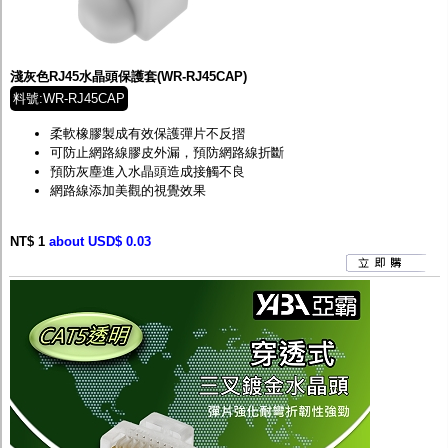
淺灰色RJ45水晶頭保護套(WR-RJ45CAP)
料號:WR-RJ45CAP
柔軟橡膠製成有效保護彈片不反摺
可防止網路線膠皮外漏，預防網路線折斷
預防灰塵進入水晶頭造成接觸不良
網路線添加美觀的視覺效果
NT$ 1
about USD$ 0.03