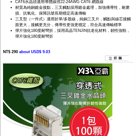
CAT6水晶頭適用導體線徑22-24AWG CAT6 網路線
材質為純銅鍍金接點，三叉觸點採用鍍金處理，加強傳導性，耐磨
損、抗氧化、保障訊號長期穩定高速傳輸
三叉型（一件式）適用於單/多股線，純銅三叉片，觸點與線芯接觸
面更大，接觸更充分，傳導性更強更穩定，符合高速傳輸標準
彈片強化180度耐彎折，採用高晶TENJIN抗老化材料，韌性強勁，
彈片強化180度耐彎折
NT$ 290
about USD$ 9.03