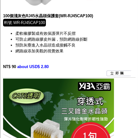
監聽器.麥克風
網路設備
視訊轉換設備
100個淺灰色RJ45水晶頭保護套(WR-RJ45CAP100)
雙絞線傳輸器
料號:WR-RJ45CAP100
雜訊改善器
分配放大器
柔軟橡膠製成有效保護彈片不反摺
網路線用水晶頭
可防止網路線膠皮外漏，預防網路線折斷
網路線
預防灰塵進入水晶頭造成接觸不良
懶人線.同軸線.花線
網路線添加美觀的視覺效果
線頭.插座.延長線.HDMI線
集線盒.防水盒.配線盒
NT$ 90
變壓器.避雷器
about USD$ 2.80
轉接頭
偽裝嚇阻假監視器. 警示防盜貼紙
行車紀錄器.車用插座配件
電腦工業機殼
客訂商品