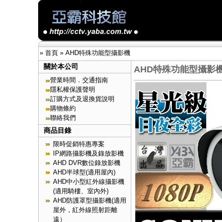
»
首頁
»
AHD特殊功能型攝影機
關於本公司
AHD特殊功能型攝影
營業時間．交通指南
隱私權保護聲明
訂購方式及退換貨說明
購物條約
聯絡我們
商品目錄
限時促銷特惠專案
IP網路攝影機及錄放影機
AHD DVR數位錄放影機
AHD半球型(適用屋內)
AHD中小型紅外線攝影機
(適用騎樓、室內外)
AHD防護罩型攝影機(適用
屋外，紅外線照射距離
遠）