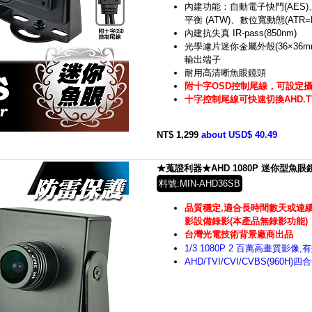
內建功能：自動電子快門(AES)
平衡 (ATW)、數位寬動態(ATR=
內建抗失真 IR-pass(850nm)
光學濾片迷你金屬外殼(36×36m
輸出端子
耐用高清晰魚眼鏡頭
附十字OSD控制尾線，可設定
十字控制尾線可快速切換AHD.TVI
NT$ 1,299
about USD$ 40.49
★蒐證利器★AHD 1080P 迷你型魚眼鏡頭
料號:MIN-AHD36SB
品質穩定,適合長時間數天或連續
影設備錄影(本產品無錄影功能)
台灣光電技術背景廠商出品
1/3 1080P 2 百萬高畫質影像,
AHD/TVI/CVI/CVBS(960