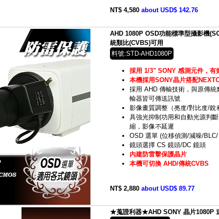
NT$ 4,580
about USD$ 142.76
AHD 1080P OSD功能標準型攝影機(SON
統類比(CVBS)可用
料號:STD-AHD1080P
採用 1/3" SONY 感測元件，有效
本機採用SONY晶片搭配NEXTCH
採用 AHD 傳輸技術，與原傳
輸器皆可傳送訊號
影像畫質調整（亮度/對比度/銳
具強光抑制功用和自動光源判斷 
縮，影像不延遲
OSD 選單 (位移偵測/減噪/BL
鏡頭選擇 CS 鏡頭/DC 鏡頭
內建防雷擊保護晶片
本機可切換 AHD/傳統CVBS
NT$ 2,880
about USD$ 89.77
★蒐證利器★AHD SONY 晶片1080P 迷