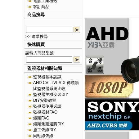
電腦工業機殼
客訂商品
商品搜尋
>> 進階搜尋
快速購買
請輸入商品型號.
監視器材相關知識
監視器基本認識
AHD.CVI.TVI.SDI.傳統類
比監視器系統比較
監視器主機安裝DIY
DIY安裝教室
監視器使用必讀
監視器材FAQ
鏡頭FAQ
鏡頭焦距選購DIY
施工佈線DIY
同軸線佈線