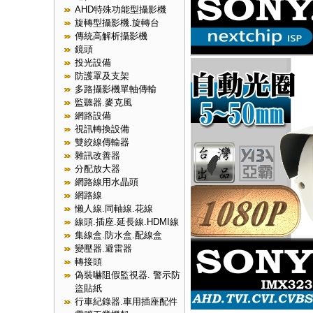
AHD特殊功能型攝影機
旋轉型攝影機.旋轉台
傳統高解析攝影機
鏡頭
投光設備
防護罩及支架
多路攝影機單軸傳輸
監聽器.麥克風
網路設備
視訊轉換設備
雙絞線傳輸器
雜訊改善器
分配放大器
網路線用水晶頭
網路線
懶人線.同軸線.花線
線頭.插座.延長線.HDMI線
集線盒.防水盒.配線盒
變壓器.避雷器
轉接頭
偽裝嚇阻假監視器. 警示防
盜貼紙
行車紀錄器.車用插座配件