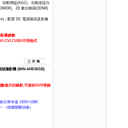
、自動增益(AGC)、自動追踨白
DWDR)、2D 數位降躁(2DNR)
m)；配置 DC 電源接頭及影像
攝影機參數
.CVI.CVBS不同格式
攝影機 (MIN-AHD36SB)
數個月的錄影,可接於DVR等錄
有效分辨率達 1920×1080
H)四合一（指撥開關切換）