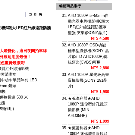
暢銷商品排行
01.
AHD 1080P 5~50mm自
動光圈車牌攝影機6顆大
LED紅外線遠距防護罩
牌攝影機6顆大LED紅外線遠距防護
型(附支架)(SONY晶片)
NT$ 4,580
02.
AHD 1080P OSD功能
大燈變化，適日夜間拍車牌
標準型攝影機(SONY 晶
片)(STD-AHD1080P)傳
外線耐用度最佳！
統類比(CVBS)可用
,顏色畫質最漂亮!
NT$ 2,880
高畫質紅外線攝影機
畫素清晰度
03.
AHD 1080P 星光級高畫
2 顆中功率單晶陣列 LED
質攝影機(SONY 291晶
mm 鏡頭
片)
切換
NT$ 1,980
軸傳輸長達 500 米
04.
★蒐證利器★AHD
性能
1080P 迷你型針孔鏡頭
制作用)
攝影機 (MIN-
AHD35HP)
NT$ 1,099
05.
★蒐證利器★AHD
1080P 迷你型魚眼鏡頭