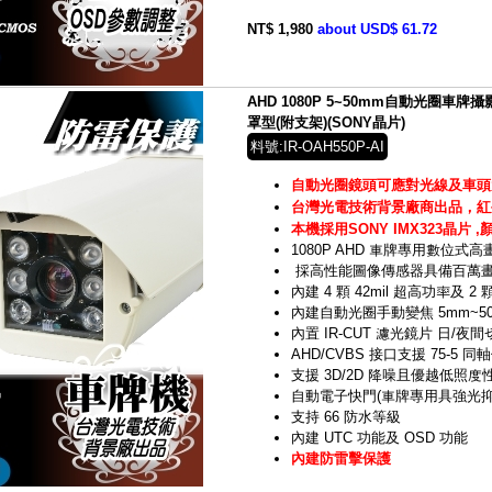
NT$ 1,980
about USD$ 61.72
AHD 1080P 5~50mm自動光圈車
罩型(附支架)(SONY晶片)
料號:IR-OAH550P-AI
自動光圈鏡頭可應對光線及車頭
台灣光電技術背景廠商出品，紅
本機採用SONY IMX323晶片 
1080P AHD 車牌專用數位式
採高性能圖像傳感器具備百萬
內建 4 顆 42mil 超高功率及 
內建自動光圈手動變焦 5mm~50
內置 IR-CUT 濾光鏡片 日/夜間
AHD/CVBS 接口支援 75-5 同
支援 3D/2D 降噪且優越低照度
自動電子快門(車牌專用具強光抑
支持 66 防水等級
內建 UTC 功能及 OSD 功能
內建防雷擊保護