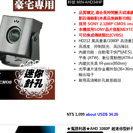
料號:MIN-AHD34HP
品質穩定,適合長時間數天或連續
影設備錄影(本產品無錄影功能)
採用 SONY 2.12MP CMOS im
本機採用SONY晶片搭配NEXTCH
可切換成傳統類比(CVBS)
HD212 萬高畫素/1080P 高清畫
高感度、抑制阻光、高訊噪比
內建功能：自動電子快門(AES)
平衡 (ATW)、數位寬動態(ATR=
內建抗失真 IR-pass(850nm)
光學濾片迷你金屬外殼(36×36m
輸出端子
耐用高清晰針孔錐形鏡頭
NT$ 1,099
about USD$ 34.26
★蒐證利器★AHD 1080P 超迷你型針孔鏡