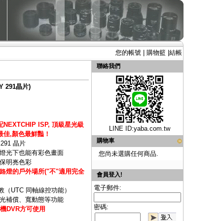
您的帳號
|
購物籃
|
結帳
聯絡我們
 291晶片)
NEXTCHIP ISP, 頂級星光級
LINE ID:
yaba.com.tw
最佳,顏色最鮮豔！
購物車
X291 晶片
燈光下也能有彩色畫面
您尚未選購任何商品.
保明亮色彩
燈的戶外場所("不"適用完全
會員登入!
電子郵件:
教（UTC 同軸線控功能）
光補償、寬動態等功能
密碼:
機DVR方可使用