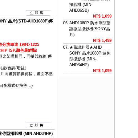
攝影機 (MIN-
AHD36SB)
NT$ 1,099
Y 晶片)(STD-AHD1080P)傳
06.
AHD1080P 防水筆型蒐
證微型攝影機(SONY晶
片)
NT$ 1,499
分辨率達 1984×1225
07.
★蒐證利器★AHD
IP ISP,顏色最鮮豔!
SONY 晶片1080P 迷你
統類比架構相同，同軸與絞線 傳
型攝影機 (MIN-
AHD34HP)
利度/色調/增益）
NT$ 1,099
 高畫質影像傳輸，畫面不壓
C/日夜模式切換等…)
你型攝影機 (MIN-AHD34HP)