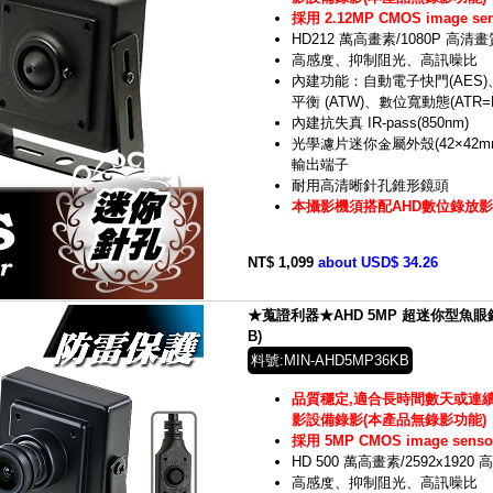
採用 2.12MP CMOS image s
HD212 萬高畫素/1080P 高清畫
高感度、抑制阻光、高訊噪比
內建功能：自動電子快門(AES)
平衡 (ATW)、數位寬動態(ATR=
內建抗失真 IR-pass(850nm)
光學濾片迷你金屬外殼(42×42m
輸出端子
耐用高清晰針孔錐形鏡頭
本攝影機須搭配AHD數位錄放影
NT$ 1,099
about USD$ 34.26
★蒐證利器★AHD 5MP 超迷你型魚眼鏡頭
B)
料號:MIN-AHD5MP36KB
品質穩定,適合長時間數天或連續
影設備錄影(本產品無錄影功能)
採用 5MP CMOS image sens
HD 500 萬高畫素/2592x1920
高感度、抑制阻光、高訊噪比