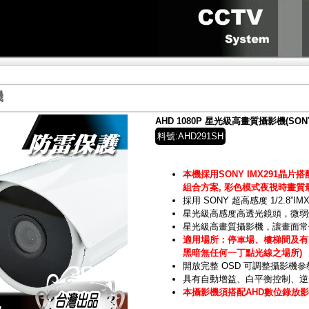
機
AHD 1080P 星光級高畫質攝影機(SONY
料號:AHD291SH
本機採用SONY IMX291晶片搭配
組合方案, 彩色模式夜視時畫質
採用 SONY 超高感度 1/2.8”IM
星光級高感度高透光鏡頭，微弱
星光級高畫質攝影機，讓畫面常
適用場所：停車場、樓梯間及有路
黑暗無任何一丁點光線之場所)
開放完整 OSD 可調整攝影機參
具有自動增益、白平衡控制、逆
本攝影機須搭配AHD數位錄放影