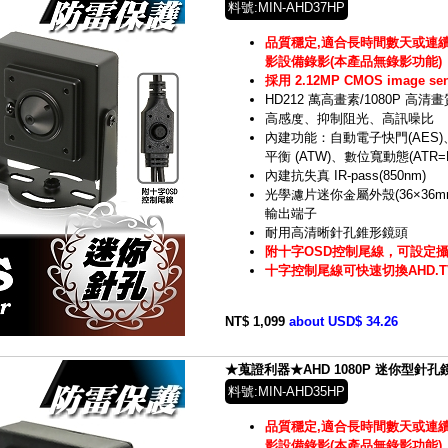
料號:MIN-AHD37HP
品質穩定,適合長時間數天或連續
影設備錄影(本產品無錄影功能)
採用 2.12MP CMOS image s
HD212 萬高畫素/1080P 高清畫
高感度、抑制阻光、高訊噪比
內建功能：自動電子快門(AES)
平衡 (ATW)、數位寬動態(ATR=
內建抗失真 IR-pass(850nm)
光學濾片迷你金屬外殼(36×36m
輸出端子
耐用高清晰針孔錐形鏡頭
附十字OSD控制尾線，可設定
十字控制尾線可快速切換AHD.TVI
NT$ 1,099
about USD$ 34.26
★蒐證利器★AHD 1080P 迷你型針孔鏡頭
料號:MIN-AHD35HP
品質穩定,適合長時間數天或連續
影設備錄影(本產品無錄影功能)