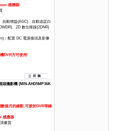
ensor 感應器
質
、自動增益(AGC)、自動追踨白
DWDR)、2D 數位降躁(2DNR)
m)；配置 DC 電源接頭及影像
機DVR方可使用
攝影機 (MIN-AHD5MP36K
數個月的錄影,可接於DVR等錄
or 感應器
 高清畫質