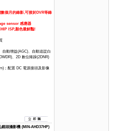
數個月的錄影,可接於DVR等錄
age sensor 感應器
IP ISP,顏色最鮮豔!
質
、自動增益(AGC)、自動追踨白
DWDR)、2D 數位降躁(2DNR)
m)；配置 DC 電源接頭及影像
頭攝影機 (MIN-AHD37HP)