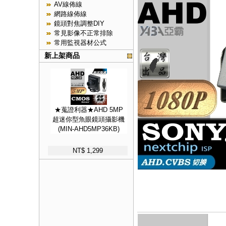
AV線佈線
網路線佈線
鏡頭對焦調整DIY
常見影像不正常排除
常用監視器材公式
新上架商品
★蒐證利器★AHD 5MP
超迷你型魚眼鏡頭攝影機
(MIN-AHD5MP36KB)
NT$ 1,299