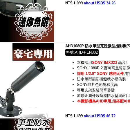
NT$ 1,099
about USD$ 34.26
AHD1080P 防水筆型蒐證微型攝影機(S
料號:AHD-PEN802
本機採用
SONY IMX323
晶片!
SONY 1080P 2 百萬高畫質影
採用 1/2.9" SONY 感測元件
,有
防水筆型攝影機體積小易偽裝
SONY晶片色彩飽和度高
專用支架安裝簡單靈活
加厚金屬外殼防塵防水堅固耐用
本攝影機為AHD專用,須搭配A
NT$ 1,499
about USD$ 46.72