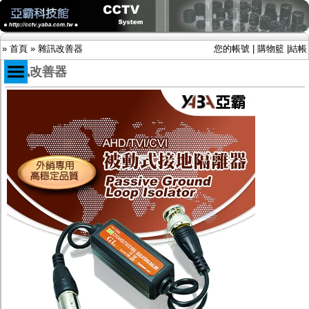
»
首頁
»
雜訊改善器
您的帳號
|
購物籃
|
結帳
雜訊改善器
商品目錄
限時促銷特惠專案
IP網路攝影機及錄放影機
AHD DVR數位錄放影機
AHD半球型(適用屋內)
AHD中小型紅外線攝影機(適用騎樓、室內外)
AHD防護罩型攝影機(適用屋外，紅外線照射
距離遠）
AHD特殊功能型攝影機
旋轉型攝影機.旋轉台
傳統高解析攝影機
鏡頭
投光設備
防護罩及支架
多路攝影機單軸傳輸