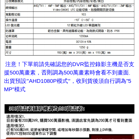
注意！下單前請先確認您的
DVR
監控錄影主機是否支
援
500
萬畫素，
否則
調為
500
萬畫素時會看不到畫面
。
出貨預設
”
AHD1080P
模式
”
，收到貨後須自行調為
"
5
M
P"
模式