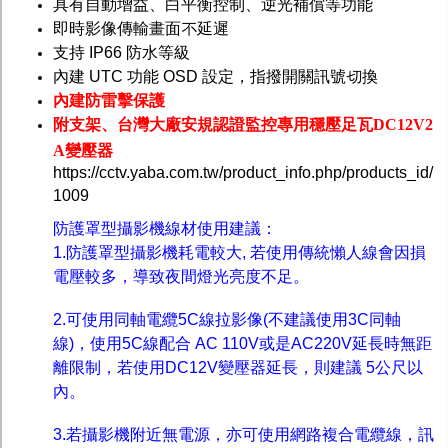
具有自動增益、白平衡控制、逆光補償等功能
即時影像傳輸畫面不延遲
支持 IP66 防水等級
內建 UTC 功能 OSD 設定，指撥開關訊號切換
內建防雷擊保護
附
支架、
台灣
大廠安規認證監控專用穩壓足瓦DC12V2
A變壓器
https://cctv.yaba.com.tw/product_info.php/products_id/
1009
防護罩型攝影機線材使用建議：
1.防護罩型攝影機耗電較大, 若使用傳統懶人線會因損
電壓較多，導致夜間燈光亮度不足。
2.可使用同軸電纜5C線拉影像(不建議使用3C同軸
線)，使用5C線配合 AC 110V或是AC220V延長時無距
離限制，若使用DC12V變壓器延長，則建議 5公尺以
內。
3.若攝影機附近無電源，亦可使用網路複合電纜線，訊