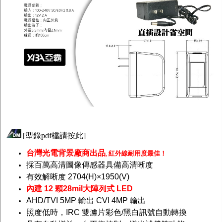
[
型錄pdf檔請按此
]
台灣光電背景廠商出品
紅外線耐用度最佳！
,
採百萬高清圖像傳感器具備高清晰度
有效解晰度 2704(H)×1950(V)
內建 12 顆28mil大陣列式 LED
AHD/TVI 5MP 輸出 CVI 4MP 輸出
照度低時，IRC 雙濾片彩色/黑白訊號自動轉換