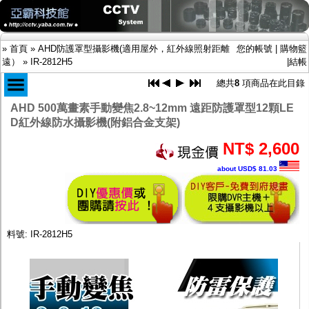
»
首頁
»
AHD防護罩型攝影機(適用屋外，紅外線照射距離
您的帳號
|
購物籃
遠）
»
IR-2812H5
|
結帳
總共
8
項商品在此目錄
AHD 500萬畫素手動變焦2.8~12mm 遠距防護罩型12顆LE
商品目錄
D紅外線防水攝影機(附鋁合金支架)
限時促銷特惠專案
IP網路攝影機及錄放影機
NT$ 2,600
AHD DVR數位錄放影機
about USD$ 81.03
AHD半球型(適用屋內)
AHD中小型紅外線攝影機(適用騎樓、室內外)
AHD防護罩型攝影機(適用屋外，紅外線照射
距離遠）
AHD特殊功能型攝影機
料號: IR-2812H5
旋轉型攝影機.旋轉台
傳統高解析攝影機
鏡頭
投光設備
防護罩及支架
多路攝影機單軸傳輸