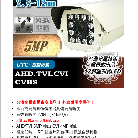
監聽器.麥克風
網路設備
視訊轉換設備
雙絞線傳輸器
雜訊改善器
分配放大器
網路線用水晶頭
網路線
懶人線.同軸線.花線
線頭.插座.延長線.HDMI線
集線盒.防水盒.配線盒
變壓器.避雷器
轉接頭
偽裝嚇阻假監視器. 警示防盜貼紙
行車紀錄器.車用插座配件
電腦工業機殼
客訂商品
台灣光電背景廠商出品
紅外線耐用度最佳！
,
採百萬高清圖像傳感器具備高清晰度
有效解晰度 2704(H)×1950(V)
內建 12 顆28mil大陣列式 LED
AHD/TVI 5MP 輸出 CVI 4MP 輸出
照度低時，IRC 雙濾片彩色/黑白訊號自動轉換
具有自動增益、白平衡控制、逆光補償等功能