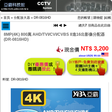
»
首頁
»
分配放大器
»
DR-0816HD
您的帳號
|
購物籃
|
結帳
總共
7
項商品在此目錄
8MP(4K) 800萬 AHD/TVI/CVI/CVBS 8進16出影像分配器
(DR-0816HD)
商品目錄
NT$ 3,200
限時促銷特惠專案
IP網路攝影機及錄放影機
about USD$ 99.64
AHD DVR數位錄放影機
AHD半球型(適用屋內)
AHD中小型紅外線攝影機(適用騎樓、室內外)
AHD防護罩型攝影機(適用屋外，紅外線照射
距離遠）
料號: DR-0816HD
AHD特殊功能型攝影機
旋轉型攝影機.旋轉台
傳統高解析攝影機
鏡頭
投光設備
防護罩及支架
多路攝影機單軸傳輸