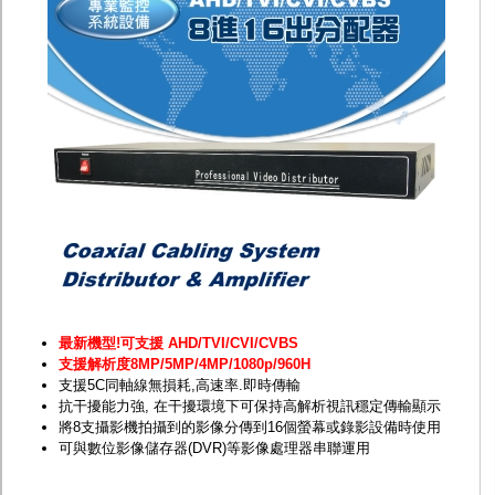
監聽器.麥克風
網路設備
視訊轉換設備
雙絞線傳輸器
雜訊改善器
分配放大器
網路線用水晶頭
網路線
懶人線.同軸線.花線
線頭.插座.延長線.HDMI線
集線盒.防水盒.配線盒
變壓器.避雷器
轉接頭
偽裝嚇阻假監視器. 警示防盜貼紙
行車紀錄器.車用插座配件
電腦工業機殼
最新機型!可支援 AHD/TVI/CVI/CVBS
客訂商品
支援解析度8MP/5MP/4MP/1080p/960H
支援5C同軸線無損耗,高速率.即時傳輸
抗干擾能力強, 在干擾環境下可保持高解析視訊穩定傳輸顯示
將8支攝影機拍攝到的影像分傳到16個螢幕或錄影設備時使用
可與數位影像儲存器(DVR)等影像處理器串聯運用