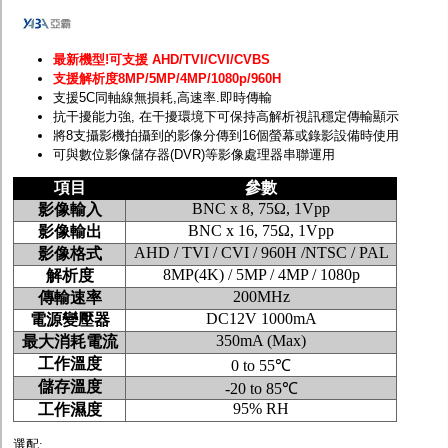
最新機型!可支援 AHD/TVI/CVI/CVBS
支援解析度8MP/5MP/4MP/1080p/960H
支援5C同軸線無損耗,高速率.即時傳輸
抗干擾能力強, 在干擾環境下可保持高解析視訊穩定傳輸顯示
將8支攝影機拍攝到的影像分傳到16個螢幕或錄影設備時使用
可與數位影像儲存器(DVR)等影像處理器串聯運用
項目
參數
BNC x 8, 75Ω, 1Vpp
影像輸入
BNC x 16, 75Ω, 1Vpp
影像輸出
AHD / TVI / CVI / 960H /NTSC / PAL
影像格式
8MP(4K) / 5MP / 4MP / 1080p
解析度
200MHz
傳輸速率
DC12V 1000mA
電源變壓器
350mA (Max)
最大消耗電流
工作溫度
0 to 55℃
儲存溫度
-20 to 85℃
95% RH
工作濕度
選配: