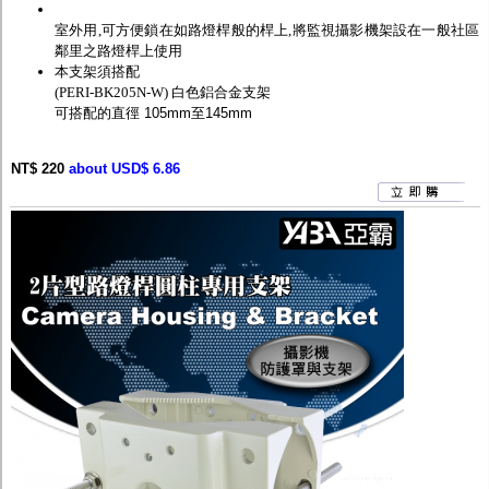
室外用,可方便鎖在如路燈桿般的桿上,將監視攝影機架設在一般社區
鄰里之路燈桿上使用
本支架須搭配
(PERI-BK205N-W) 白色鋁合金支架
可搭配的直徑 105mm至145mm
NT$ 220
about USD$ 6.86