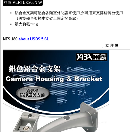
料號:PERI-BK205N-W
鋁合金支架可配合各類室外防護罩使用,亦可用來支撐旋轉台使用
（將旋轉台架於本支架上固定於高處）
最大負載:5Kg
NT$ 180
about USD$ 5.61