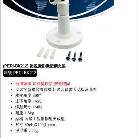
(PERI-BK212) 監視攝影機塑鋼支架
料號:PERI-BK212
台灣製造,加長型螺芽,安裝穩固
安裝於監視器攝影機上,適合多數天花板及牆面
水平角度:360°
上下角度:+/-90°
螺絲尺寸:1/4吋
耐重:1.5kg
結構:高級工程塑鋼射出成型
尺寸:80(Φ)X120(L)mm
淨毛重：50g