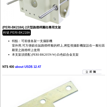
(PERI-BK218A) 2片型路燈桿圓柱專用支架
料號:PERI-BK218A
特點：可前後各架一支攝影機
室外用,可方便鎖在如路燈桿般的桿上,將監視攝影機架設在一般社區
鄰里之路燈桿上使用
本支架須搭配
(PERI-BK205N-W) 白色鋁合金支架
NT$ 400
about USD$ 12.47