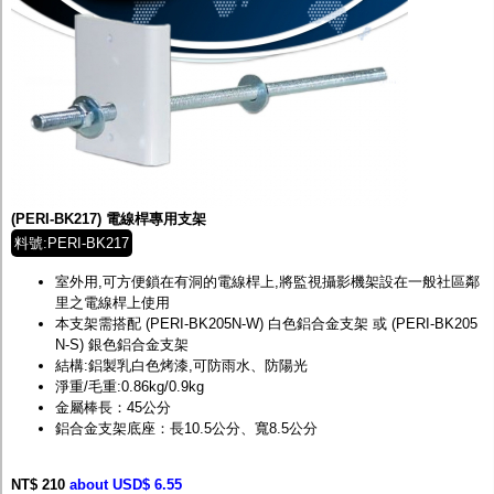
(PERI-BK217) 電線桿專用支架
料號:PERI-BK217
室外用,可方便鎖在有洞的電線桿上,將監視攝影機架設在一般社區鄰
里之電線桿上使用
本支架需搭配 (PERI-BK205N-W) 白色鋁合金支架 或 (PERI-BK205
N-S) 銀色鋁合金支架
結構:鋁製乳白色烤漆,可防雨水、防陽光
淨重/毛重:0.86kg/0.9kg
金屬棒長：45公分
鋁合金支架底座：長10.5公分、寬8.5公分
NT$ 210
about USD$ 6.55