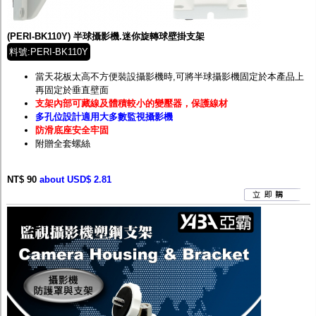
監聽器.麥克風
網路設備
視訊轉換設備
(PERI-BK110Y) 半球攝影機.迷你旋轉球壁掛支架
雙絞線傳輸器
料號:PERI-BK110Y
雜訊改善器
分配放大器
當天花板太高不方便裝設攝影機時,可將半球攝影機固定於本產品上
網路線用水晶頭
再固定於垂直壁面
網路線
支架內部可藏線及體積較小的變壓器，保護線材
懶人線.同軸線.花線
多孔位設計適用大多數監視攝影機
線頭.插座.延長線.HDMI線
防滑底座安全牢固
集線盒.防水盒.配線盒
附贈全套螺絲
變壓器.避雷器
轉接頭
NT$ 90
偽裝嚇阻假監視器. 警示防盜貼紙
about USD$ 2.81
行車紀錄器.車用插座配件
電腦工業機殼
客訂商品