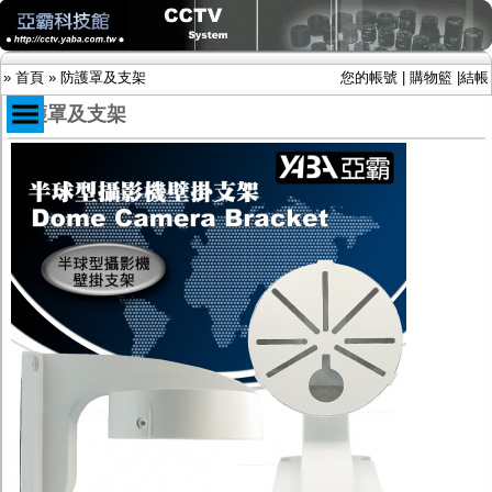
»
首頁
»
防護罩及支架
您的帳號
|
購物籃
|
結帳
防護罩及支架
商品目錄
限時促銷特惠專案
IP網路攝影機及錄放影機
AHD DVR數位錄放影機
AHD半球型(適用屋內)
AHD中小型紅外線攝影機(適用騎樓、室內外)
AHD防護罩型攝影機(適用屋外，紅外線照射
距離遠）
AHD特殊功能型攝影機
旋轉型攝影機.旋轉台
傳統高解析攝影機
鏡頭
投光設備
防護罩及支架
多路攝影機單軸傳輸