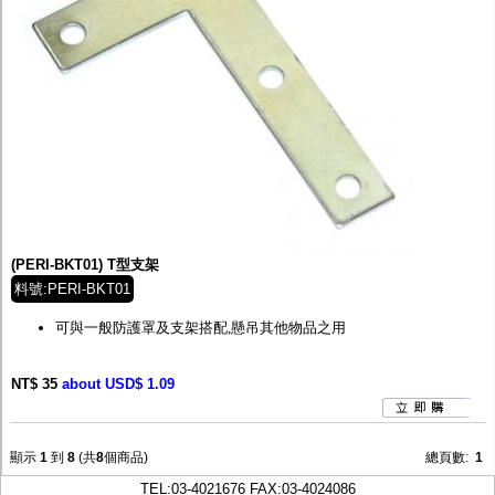
(PERI-BKT01) T型支架
料號:PERI-BKT01
可與一般防護罩及支架搭配,懸吊其他物品之用
NT$ 35
about USD$ 1.09
顯示
1
到
8
(共
8
個商品)
總頁數:
1
TEL:
03-4021676
FAX:03-4024086