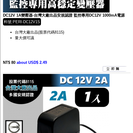
監聽器.麥克風
網路設備
視訊轉換設備
DC12V 1A變壓器-台灣大廠出品安規認證 監控專用DC12V 1000mA電源
雙絞線傳輸器
料號:PERI-DC12V1S
雜訊改善器
分配放大器
台灣大廠出品
(股票代碼8115)
網路線用水晶頭
量大價可議
網路線
懶人線.同軸線.花線
線頭.插座.延長線.HDMI線
集線盒.防水盒.配線盒
NT$ 80
about USD$ 2.49
變壓器.避雷器
轉接頭
偽裝嚇阻假監視器. 警示防盜貼紙
行車紀錄器.車用插座配件
電腦工業機殼
客訂商品