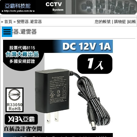
»
首頁
»
變壓器.避雷器
您的帳號
|
購物籃
|
結帳
變壓器.避雷器
商品目錄
限時促銷特惠專案
IP網路攝影機及錄放影機
AHD DVR數位錄放影機
AHD半球型(適用屋內)
AHD中小型紅外線攝影機(適用騎樓、室內外)
AHD防護罩型攝影機(適用屋外，紅外線照射
距離遠）
AHD特殊功能型攝影機
旋轉型攝影機.旋轉台
傳統高解析攝影機
鏡頭
投光設備
防護罩及支架
多路攝影機單軸傳輸