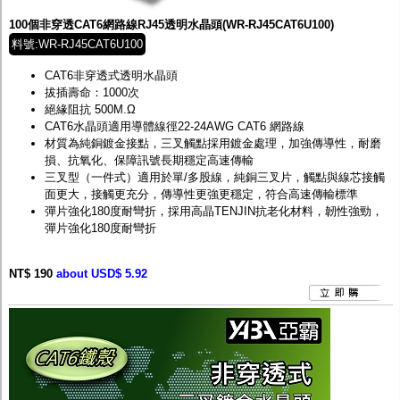
100個非穿透CAT6網路線RJ45透明水晶頭(WR-RJ45CAT6U100)
料號:WR-RJ45CAT6U100
CAT6非穿透式透明水晶頭
拔插壽命：1000次
絕緣阻抗 500M.Ω
CAT6水晶頭適用導體線徑22-24AWG CAT6 網路線
材質為純銅鍍金接點，三叉觸點採用鍍金處理，加強傳導性，耐磨
損、抗氧化、保障訊號長期穩定高速傳輸
三叉型（一件式）適用於單/多股線，純銅三叉片，觸點與線芯接觸
面更大，接觸更充分，傳導性更強更穩定，符合高速傳輸標準
彈片強化180度耐彎折，採用高晶TENJIN抗老化材料，韌性強勁，
彈片強化180度耐彎折
NT$ 190
about USD$ 5.92