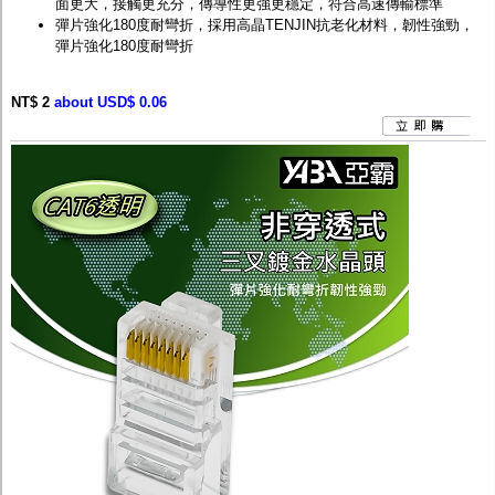
面更大，接觸更充分，傳導性更強更穩定，符合高速傳輸標準
彈片強化180度耐彎折，採用高晶TENJIN抗老化材料，韌性強勁，
彈片強化180度耐彎折
NT$ 2
about USD$ 0.06