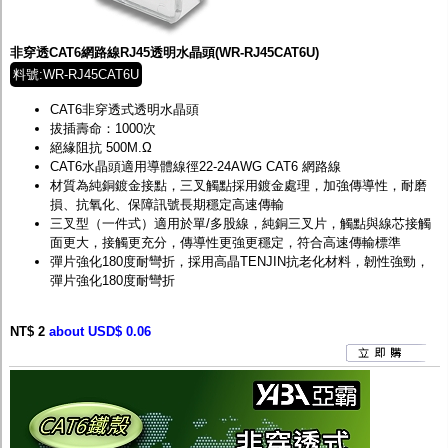
非穿透CAT6網路線RJ45透明水晶頭(WR-RJ45CAT6U)
料號:WR-RJ45CAT6U
CAT6非穿透式透明水晶頭
拔插壽命：1000次
絕緣阻抗 500M.Ω
CAT6水晶頭適用導體線徑22-24AWG CAT6 網路線
材質為純銅鍍金接點，三叉觸點採用鍍金處理，加強傳導性，耐磨
損、抗氧化、保障訊號長期穩定高速傳輸
三叉型（一件式）適用於單/多股線，純銅三叉片，觸點與線芯接觸
面更大，接觸更充分，傳導性更強更穩定，符合高速傳輸標準
彈片強化180度耐彎折，採用高晶TENJIN抗老化材料，韌性強勁，
彈片強化180度耐彎折
NT$ 2
about USD$ 0.06