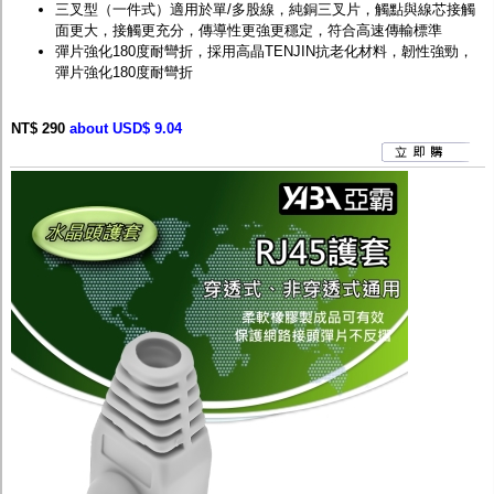
三叉型（一件式）適用於單/多股線，純銅三叉片，觸點與線芯接觸
面更大，接觸更充分，傳導性更強更穩定，符合高速傳輸標準
彈片強化180度耐彎折，採用高晶TENJIN抗老化材料，韌性強勁，
彈片強化180度耐彎折
NT$ 290
about USD$ 9.04