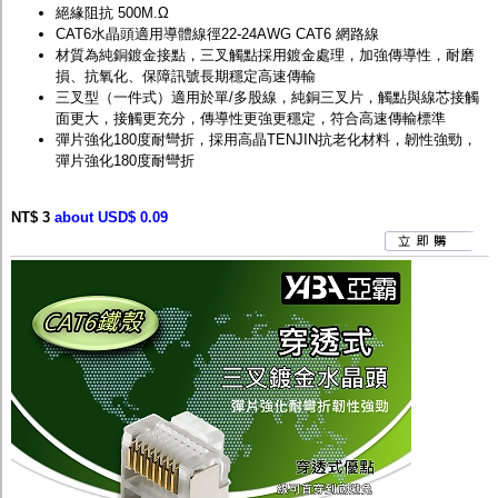
絕緣阻抗 500M.Ω
CAT6水晶頭適用導體線徑22-24AWG CAT6 網路線
材質為純銅鍍金接點，三叉觸點採用鍍金處理，加強傳導性，耐磨
損、抗氧化、保障訊號長期穩定高速傳輸
三叉型（一件式）適用於單/多股線，純銅三叉片，觸點與線芯接觸
面更大，接觸更充分，傳導性更強更穩定，符合高速傳輸標準
彈片強化180度耐彎折，採用高晶TENJIN抗老化材料，韌性強勁，
彈片強化180度耐彎折
NT$ 3
about USD$ 0.09