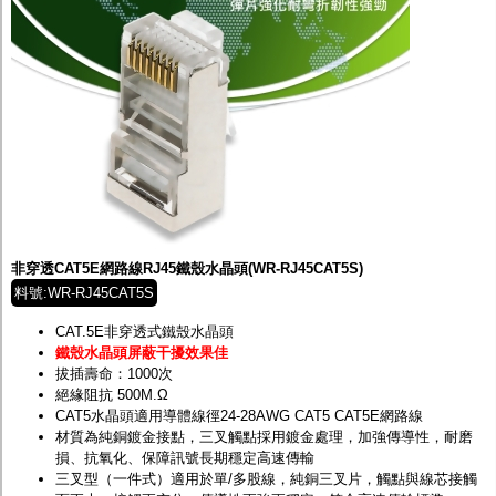
非穿透CAT5E網路線RJ45鐵殼水晶頭(WR-RJ45CAT5S)
料號:WR-RJ45CAT5S
CAT.5E非穿透式鐵殼水晶頭
鐵殼水晶頭屏蔽干擾效果佳
拔插壽命：1000次
絕緣阻抗 500M.Ω
CAT5水晶頭適用導體線徑24-28AWG CAT5 CAT5E網路線
材質為純銅鍍金接點，三叉觸點採用鍍金處理，加強傳導性，耐磨
損、抗氧化、保障訊號長期穩定高速傳輸
三叉型（一件式）適用於單/多股線，純銅三叉片，觸點與線芯接觸