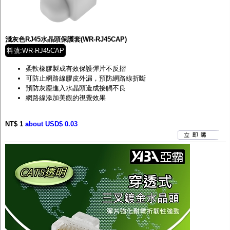
淺灰色RJ45水晶頭保護套(WR-RJ45CAP)
料號:WR-RJ45CAP
柔軟橡膠製成有效保護彈片不反摺
可防止網路線膠皮外漏，預防網路線折斷
預防灰塵進入水晶頭造成接觸不良
網路線添加美觀的視覺效果
NT$ 1
about USD$ 0.03