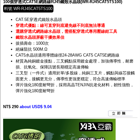
100個穿透式CAT5E網路線RJ45鐵殼水晶頭(WR-RJ45CAT5TS100)
料號:WR-RJ45CAT5TS100
CAT.5E穿透式鐵殼水晶頭
穿透式優點：線可直穿到底避免線不到底無法導通
選購穿透式網路線水晶頭，需搭配穿透式專用壓線鉗工具
鐵殼水晶頭屏蔽干擾效果佳
拔插壽命：1000次
絕緣阻抗 500M.Ω
CAT5水晶頭適用導體線徑24-28AWG CAT5 CAT5E網路線
材質為純銅鍍金接點，三叉觸點採用鍍金處理，加強傳導性，耐磨
損、抗氧化、保障訊號長期穩定高速傳輸
三叉型（一件式）適用於單/多股線，純銅三叉片，觸點與線芯接觸
面更大，接觸更充分，傳導性更強更穩定，符合高速傳輸標準
彈片強化180度耐彎折，採用高晶TENJIN抗老化材料，韌性強勁，
彈片強化180度耐彎折
NT$ 290
about USD$ 9.04