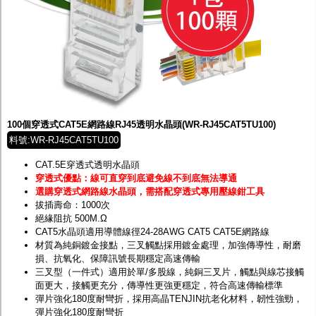
100個穿透式CAT5E網路線RJ45透明水晶頭(WR-RJ45CAT5TU100)
料號:WR-RJ45CAT5TU100
CAT.5E穿透式透明水晶頭
穿透式優點：線可直穿到底避免線不到底無法導通
選購穿透式網路線水晶頭，需搭配穿透式專用壓線鉗工具
拔插壽命：1000次
絕緣阻抗 500M.Ω
CAT5水晶頭適用導體線徑24-28AWG CAT5 CAT5E網路線
材質為純銅鍍金接點，三叉觸點採用鍍金處理，加強傳導性，耐磨
損、抗氧化、保障訊號長期穩定高速傳輸
三叉型（一件式）適用於單/多股線，純銅三叉片，觸點與線芯接觸
面更大，接觸更充分，傳導性更強更穩定，符合高速傳輸標準
彈片強化180度耐彎折，採用高晶TENJIN抗老化材料，韌性強勁，
彈片強化180度耐彎折