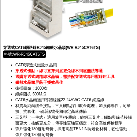
穿透式CAT6網路線RJ45鐵殼水晶頭(WR-RJ45CAT6TS)
料號:WR-RJ45CAT6TS
CAT6穿透式鐵殼水晶頭
穿透式優點：線可直穿到底避免線不到底無法導通
選購穿透式網路線水晶頭，需搭配穿透式專用壓線鉗工具
鐵殼水晶頭屏蔽干擾效果佳
拔插壽命：1000次
絕緣阻抗 500M.Ω
CAT6水晶頭適用導體線徑22-24AWG CAT6 網路線
材質為純銅鍍金接點，三叉觸點採用鍍金處理，加強傳導性，耐磨
損、抗氧化、保障訊號長期穩定高速傳輸
三叉型（一件式）適用於單/多股線，純銅三叉片，觸點與線芯接觸
面更大，接觸更充分，傳導性更強更穩定，符合高速傳輸標準
彈片強化180度耐彎折，採用高晶TENJIN抗老化材料，韌性強勁，
彈片強化180度耐彎折