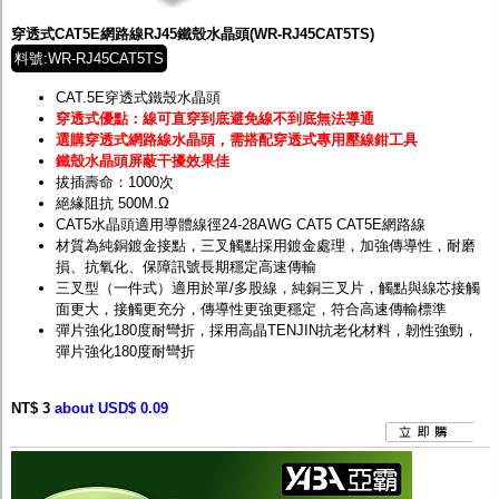
穿透式CAT5E網路線RJ45鐵殼水晶頭(WR-RJ45CAT5TS)
料號:WR-RJ45CAT5TS
CAT.5E穿透式鐵殼水晶頭
穿透式優點：線可直穿到底避免線不到底無法導通
選購穿透式網路線水晶頭，需搭配穿透式專用壓線鉗工具
鐵殼水晶頭屏蔽干擾效果佳
拔插壽命：1000次
絕緣阻抗 500M.Ω
CAT5水晶頭適用導體線徑24-28AWG CAT5 CAT5E網路線
材質為純銅鍍金接點，三叉觸點採用鍍金處理，加強傳導性，耐磨
損、抗氧化、保障訊號長期穩定高速傳輸
三叉型（一件式）適用於單/多股線，純銅三叉片，觸點與線芯接觸
面更大，接觸更充分，傳導性更強更穩定，符合高速傳輸標準
彈片強化180度耐彎折，採用高晶TENJIN抗老化材料，韌性強勁，
彈片強化180度耐彎折
NT$ 3
about USD$ 0.09