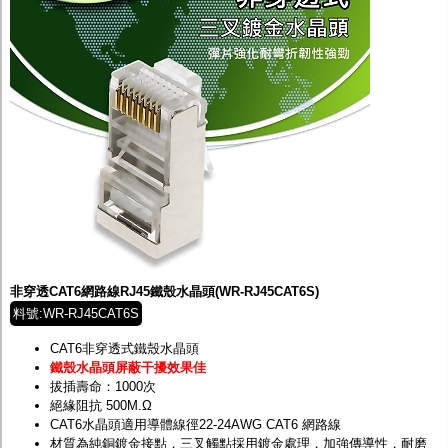
非穿透CAT6網路線RJ45鐵殼水晶頭(WR-RJ45CAT6S)
料號:WR-RJ45CAT6S
CAT6非穿透式鐵殼水晶頭
鐵殼水晶頭屏蔽干擾效果佳
拔插壽命：1000次
絕緣阻抗 500M.Ω
CAT6水晶頭適用導體線徑22-24AWG CAT6 網路線
材質為純銅鍍金接點，三叉觸點採用鍍金處理，加強傳導性，耐磨