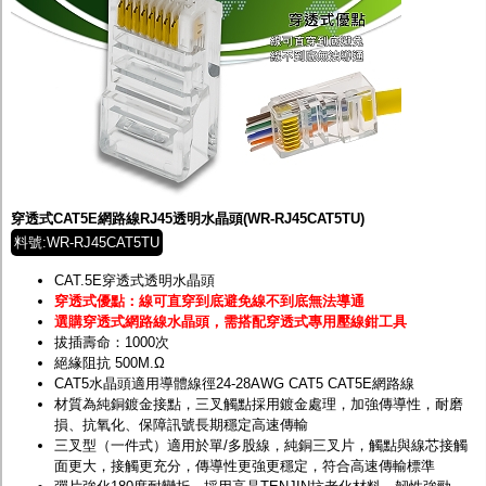
穿透式CAT5E網路線RJ45透明水晶頭(WR-RJ45CAT5TU)
料號:WR-RJ45CAT5TU
CAT.5E穿透式透明水晶頭
穿透式優點：線可直穿到底避免線不到底無法導通
選購穿透式網路線水晶頭，需搭配穿透式專用壓線鉗工具
拔插壽命：1000次
絕緣阻抗 500M.Ω
CAT5水晶頭適用導體線徑24-28AWG CAT5 CAT5E網路線
材質為純銅鍍金接點，三叉觸點採用鍍金處理，加強傳導性，耐磨
損、抗氧化、保障訊號長期穩定高速傳輸
三叉型（一件式）適用於單/多股線，純銅三叉片，觸點與線芯接觸
面更大，接觸更充分，傳導性更強更穩定，符合高速傳輸標準