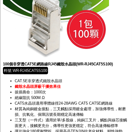
100個非穿透CAT5E網路線RJ45鐵殼水晶頭(WR-RJ45CAT5S100)
料號:WR-RJ45CAT5S100
CAT.5E非穿透式鐵殼水晶頭
鐵殼水晶頭屏蔽干擾效果佳
拔插壽命：1000次
絕緣阻抗 500M.Ω
CAT5水晶頭適用導體線徑24-28AWG CAT5 CAT5E網路線
材質為純銅鍍金接點，三叉觸點採用鍍金處理，加強傳導性，耐磨
損、抗氧化、保障訊號長期穩定高速傳輸
三叉型（一件式）適用於單/多股線，純銅三叉片，觸點與線芯接觸
面更大，接觸更充分，傳導性更強更穩定，符合高速傳輸標準
彈片強化180度耐彎折，採用高晶TENJIN抗老化材料，韌性強勁，