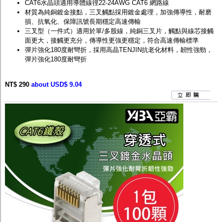
CAT6水晶頭適用導體線徑22-24AWG CAT6 網路線
材質為純銅鍍金接點，三叉觸點採用鍍金處理，加強傳導性，耐磨
損、抗氧化、保障訊號長期穩定高速傳輸
三叉型（一件式）適用於單/多股線，純銅三叉片，觸點與線芯接觸
面更大，接觸更充分，傳導性更強更穩定，符合高速傳輸標準
彈片強化180度耐彎折，採用高晶TENJIN抗老化材料，韌性強勁，
彈片強化180度耐彎折
NT$ 290
about USD$ 9.04