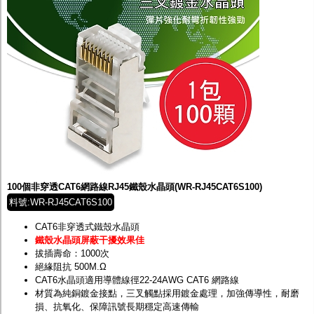
100個非穿透CAT6網路線RJ45鐵殼水晶頭(WR-RJ45CAT6S100)
料號:WR-RJ45CAT6S100
CAT6非穿透式鐵殼水晶頭
鐵殼水晶頭屏蔽干擾效果佳
拔插壽命：1000次
絕緣阻抗 500M.Ω
CAT6水晶頭適用導體線徑22-24AWG CAT6 網路線
材質為純銅鍍金接點，三叉觸點採用鍍金處理，加強傳導性，耐磨
損、抗氧化、保障訊號長期穩定高速傳輸