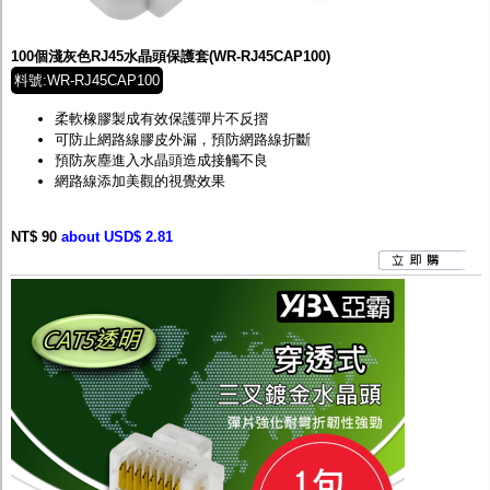
監聽器.麥克風
網路設備
視訊轉換設備
100個淺灰色RJ45水晶頭保護套(WR-RJ45CAP100)
雙絞線傳輸器
料號:WR-RJ45CAP100
雜訊改善器
分配放大器
柔軟橡膠製成有效保護彈片不反摺
網路線用水晶頭
可防止網路線膠皮外漏，預防網路線折斷
網路線
預防灰塵進入水晶頭造成接觸不良
懶人線.同軸線.花線
網路線添加美觀的視覺效果
線頭.插座.延長線.HDMI線
集線盒.防水盒.配線盒
NT$ 90
變壓器.避雷器
about USD$ 2.81
轉接頭
偽裝嚇阻假監視器. 警示防盜貼紙
行車紀錄器.車用插座配件
電腦工業機殼
客訂商品