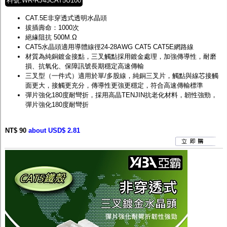
料號:WR-RJ45CAT5U100
CAT.5E非穿透式透明水晶頭
拔插壽命：1000次
絕緣阻抗 500M.Ω
CAT5水晶頭適用導體線徑24-28AWG CAT5 CAT5E網路線
材質為純銅鍍金接點，三叉觸點採用鍍金處理，加強傳導性，耐磨
損、抗氧化、保障訊號長期穩定高速傳輸
三叉型（一件式）適用於單/多股線，純銅三叉片，觸點與線芯接觸
面更大，接觸更充分，傳導性更強更穩定，符合高速傳輸標準
彈片強化180度耐彎折，採用高晶TENJIN抗老化材料，韌性強勁，
彈片強化180度耐彎折
NT$ 90
about USD$ 2.81