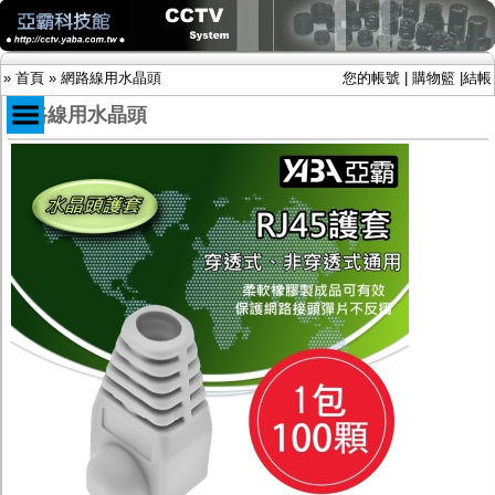
»
首頁
»
網路線用水晶頭
您的帳號
|
購物籃
|
結帳
網路線用水晶頭
商品目錄
限時促銷特惠專案
IP網路攝影機及錄放影機
AHD DVR數位錄放影機
AHD半球型(適用屋內)
AHD中小型紅外線攝影機(適用騎樓、室內外)
AHD防護罩型攝影機(適用屋外，紅外線照射
距離遠）
AHD特殊功能型攝影機
旋轉型攝影機.旋轉台
傳統高解析攝影機
鏡頭
投光設備
防護罩及支架
多路攝影機單軸傳輸