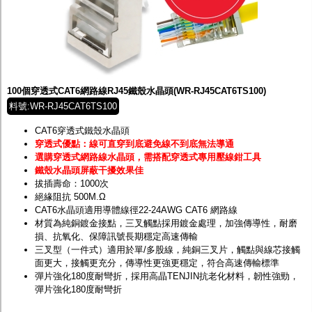
100個穿透式CAT6網路線RJ45鐵殼水晶頭(WR-RJ45CAT6TS100)
料號:WR-RJ45CAT6TS100
CAT6穿透式鐵殼水晶頭
穿透式優點：線可直穿到底避免線不到底無法導通
選購穿透式網路線水晶頭，需搭配穿透式專用壓線鉗工具
鐵殼水晶頭屏蔽干擾效果佳
拔插壽命：1000次
絕緣阻抗 500M.Ω
CAT6水晶頭適用導體線徑22-24AWG CAT6 網路線
材質為純銅鍍金接點，三叉觸點採用鍍金處理，加強傳導性，耐磨
損、抗氧化、保障訊號長期穩定高速傳輸
三叉型（一件式）適用於單/多股線，純銅三叉片，觸點與線芯接觸
面更大，接觸更充分，傳導性更強更穩定，符合高速傳輸標準
彈片強化180度耐彎折，採用高晶TENJIN抗老化材料，韌性強勁，
彈片強化180度耐彎折