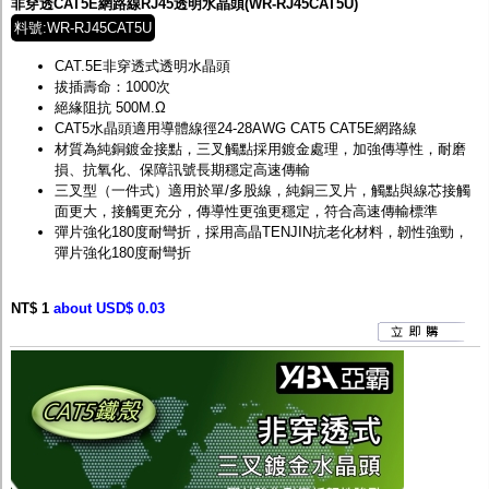
非穿透CAT5E網路線RJ45透明水晶頭(WR-RJ45CAT5U)
料號:WR-RJ45CAT5U
CAT.5E非穿透式透明水晶頭
拔插壽命：1000次
絕緣阻抗 500M.Ω
CAT5水晶頭適用導體線徑24-28AWG CAT5 CAT5E網路線
材質為純銅鍍金接點，三叉觸點採用鍍金處理，加強傳導性，耐磨
損、抗氧化、保障訊號長期穩定高速傳輸
三叉型（一件式）適用於單/多股線，純銅三叉片，觸點與線芯接觸
面更大，接觸更充分，傳導性更強更穩定，符合高速傳輸標準
彈片強化180度耐彎折，採用高晶TENJIN抗老化材料，韌性強勁，
彈片強化180度耐彎折
NT$ 1
about USD$ 0.03