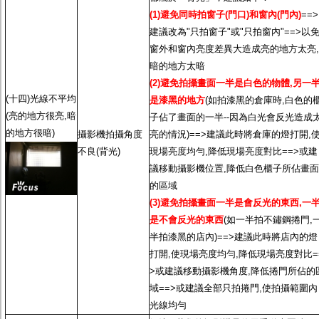
(1)避免同時拍窗子(門口)和窗內(門內)
==>
建議改為"只拍窗子"或"只拍窗內"==>以
窗外和窗內亮度差異大造成亮的地方太亮,
暗的地方太暗
(2)避免拍攝畫面一半是白色的物體,另一
(十四)光線不平均
是漆黑的地方
(如拍漆黑的倉庫時,白色的
(亮的地方很亮,暗
子佔了畫面的一半--因為白光會反光造成
的地方很暗)
攝影機拍攝角度
亮的情況)==>建議此時將倉庫的燈打開,
不良(背光)
現場亮度均勻,降低現場亮度對比==>或建
議移動攝影機位置,降低白色櫃子所佔畫面
的區域
(3)避免拍攝畫面一半是會反光的東西,一
是不會反光的東西
(如一半拍不鏽鋼捲門,
半拍漆黑的店內)==>建議此時將店內的燈
打開,使現場亮度均勻,降低現場亮度對比=
>或建議移動攝影機角度,降低捲門所佔的
域==>或建議全部只拍捲門,使拍攝範圍內
光線均勻