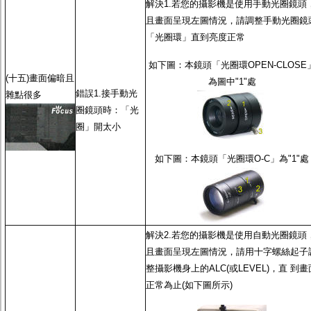
解決1.若您的攝影機是使用
手動光圈鏡頭
且畫面呈現左圖情況，請調整
手動光圈鏡
「光圈環」直到亮度正常
如下圖：本鏡頭「光圈環OPEN-CLOSE
(十五)畫面偏暗且
為圖中"1"處
錯誤1.接
手動光
雜點很多
圈鏡頭
時：「光
圈」開太小
如下圖：本鏡頭「光圈環O-C」為"1"處
解決2.若您的攝影機是使用
自動光圈鏡頭
且畫面呈現左圖情況，請用十字螺絲起子
整攝影機身上的ALC(或LEVEL)，直 到畫
正常為止(如下圖所示)