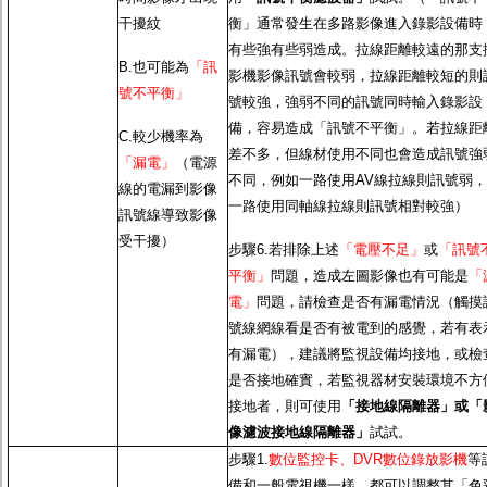
干擾紋
衡」通常發生在多路影像進入錄影設備時
有些強有些弱造成。拉線距離較遠的那支
B.也可能為
「訊
影機影像訊號會較弱，拉線距離較短的則
號不平衡」
號較強，強弱不同的訊號同時輸入錄影設
備，容易造成「訊號不平衡」。若拉線距
C.較少機率為
差不多，但線材使用不同也會造成訊號強
「漏電」
（電源
不同，例如一路使用AV線拉線則訊號弱，
線的電漏到影像
一路使用同軸線拉線則訊號相對較強）
訊號線導致影像
受干擾）
步驟6.若排除上述
「電壓不足」
或
「訊號
平衡」
問題，造成左圖影像也有可能是
「
電」
問題，請檢查是否有漏電情況（觸摸
號線網線看是否有被電到的感覺，若有表
有漏電），建議將監視設備均接地，或檢
是否接地確實，若監視器材安裝環境不方
接地者，則可使用
「接地線隔離器」或「
像濾波接地線隔離器」
試試。
步驟1.
數位監控卡、DVR數位錄放影機
等
備和一般電視機一樣，都可以調整其「色