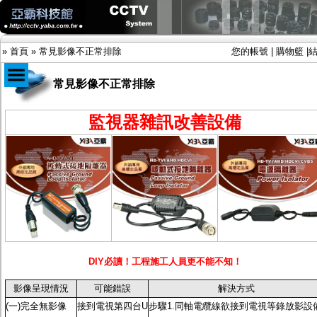
»
首頁
»
常見影像不正常排除
您的帳號
|
購物籃
|
常見影像不正常排除
商品目錄
監視器雜訊改善設備
限時促銷特惠專案
IP網路攝影機及錄放影機
AHD DVR數位錄放影機
AHD半球型(適用屋內)
AHD中小型紅外線攝影機(適用騎樓、室內外)
AHD防護罩型攝影機(適用屋外，紅外線照射
距離遠）
AHD特殊功能型攝影機
旋轉型攝影機.旋轉台
傳統高解析攝影機
DIY必讀！工程施工人員更不能不知！
鏡頭
投光設備
影像呈現情況
可能錯誤
解決方式
防護罩及支架
(一)完全無影像
接到電視第四台U
步驟1.同軸電纜線欲接到電視等錄放影設
多路攝影機單軸傳輸