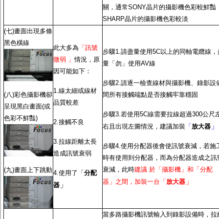
關，通常SONY晶片的攝影機色彩較鮮豔
SHARP晶片的攝影機色彩較淡
(七)畫面出現多條
黑色橫線
此大多為
「訊號
步驟1.請盡量使用5C以上的同軸電纜線，
微弱 」
情況，原
量「勿」使用AV線
因可能如下：
步驟2.請逐一檢查線材與攝影機、錄影設
1.線太細或線材
(八)彩色攝影機卻
間所有接觸端點是否接觸牢靠穩固
品質較差
呈現黑白畫面(或
步驟3.若使用5C線需要拉線超過300公尺
色彩不鮮豔)
2.接觸不良
」
右且出現左圖情況，建議加裝
「
放大器
3.拉線距離太長
步驟4.使用分配器後會使訊號衰減，若施
造成訊號衰弱
時有使用到分配器，而為分配器造成之訊
衰減，此時
建議 於「攝影機」和「分配
(九)畫面上下跳動
4.使用了「
分配
」
器」之間，加裝一台「
放大器
」
器
當多路攝影機訊號輸入到錄影設備時，拉