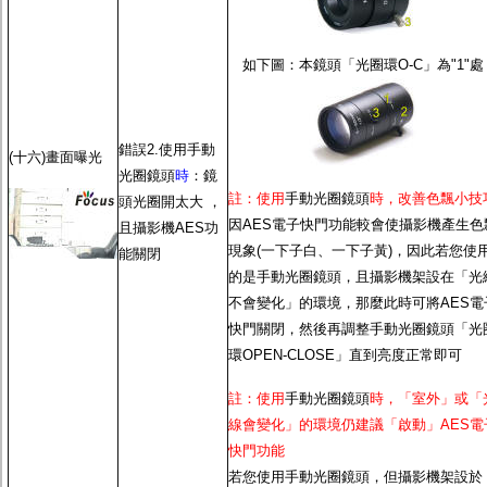
如下圖：本鏡頭「光圈環O-C」為"1"處
錯誤2.使用
手動
(十六)畫面曝光
光圈鏡頭
時
：鏡
註：使用
手動光圈鏡頭
時，改善色飄小技
頭光圈開太大 ，
因
AES電子快門功能
較會使攝影機產生色
且攝影機
AES功
現象(一下子白、一下子黃)，因此若您使
能
關閉
的是
手動光圈鏡頭
，且攝影機架設在「光
不會變化」的環境，那麼此時可將
AES電
快門
關閉，然後再調整
手動光圈鏡頭
「光
環OPEN-CLOSE」直到亮度正常即可
註：使用
手動光圈鏡頭
時，「室外」或「
線會變化」的環境仍建議「啟動」
AES電
快門功能
若您使用
手動光圈鏡頭
，但攝影機架設於