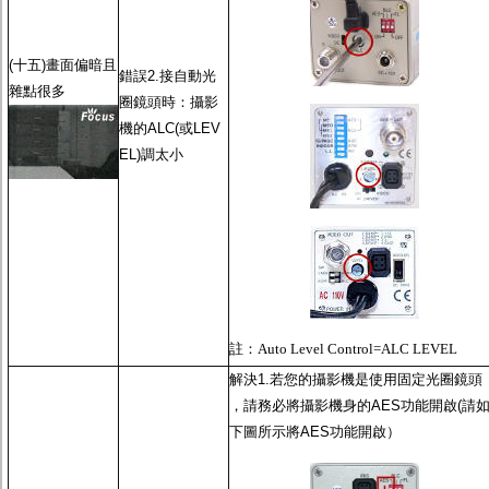
(十五)畫面偏暗且
錯誤2.接
自動光
雜點很多
圈鏡頭
時：攝影
機的ALC(或LEV
EL)調太小
註：
Auto Level Control=ALC LEVEL
解決1.若您的攝影機是使用
固定光圈鏡頭
，請務必將攝影機身的
AES功能
開啟(請
下圖所示將
AES功能
開啟）