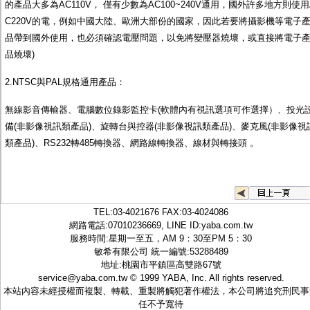
的產品大多為AC110V， 僅有少數為AC100~240V通用，國外許多地方則使用
C220V的電，例如中國大陸、歐洲大部份的國家，因此若要將攝影機等電子
品帶到國外使用，也必須確認電壓問題，以免將變壓器燒壞，或直接將電子
品燒壞)
2.NTSC與PAL規格通用產品：
無線影音傳輸器、電腦數位錄影監控卡(軟體內有視訊選項可作選擇）、投光
備(非影像視訊類產品)、旋轉台與控器(非影像視訊類產品)、麥克風(非影像視
類產品)、RS232轉485轉換器、網路線轉換器、線材與轉接頭 。
TEL:
03-4021676
FAX:03-4024086
網路電話:07010236669, LINE ID:
yaba.com.tw
服務時間:星期一至五，AM 9：30至PM 5：30
敏希有限公司 統一編號:53288489
地址:桃園市平鎮區高雙路67號
service@yaba.com.tw
© 1999
YABA
, Inc. All rights reserved.
本站內容未經授權而複製、轉載、重製將觸犯著作權法，本公司將追究刑民事
任不予寬待