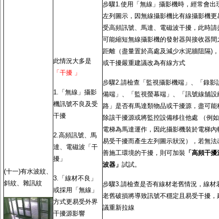
步驟1.使用「無線」攝影機時，經常會出
左列圖示，因無線攝影機比有線攝影機更
受高頻訊號、馬達、電磁波干擾，此時請
可能縮短無線攝影機的發射器與接收器間
距離（盡量置於高處及減少水泥牆阻隔)，
此情況大多是
或干擾嚴重建議改為有線方式
「干擾 」
步驟2.請檢查「監視攝影機端」、「錄影
1.「無線」攝影
備端」、「監視螢幕端」、「訊號線舖設
機訊號不良及受
路」是否有馬達類物品或干擾源，盡可能
干擾
除該干擾源或將監控設備移往他處 （例如
電梯為馬達運作，因此攝影機裝於電梯內
2.高頻訊號、馬
易受干擾而產生左列圖示狀況），若無法
達、電磁波「干
善施工環境的干擾，則可加裝
「高頻干擾
擾」
波器」
試試。
(十一)有水波紋、
3.「線材不良」
斜紋、雜訊紋
步驟3.請檢查是否有線材老舊情況，線材
或採用「無線」
老舊破損將導致訊號不穩定且易受干擾，
方式更易受外界
議重新拉線
干擾源影響