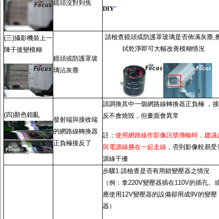
鏡頭沒對到焦
DIY
"
請檢查鏡頭或防護罩玻璃是否佈满灰塵,
(三)攝影機裝上一
拭乾淨即可大幅改善模糊情況
陣子後變模糊
鏡頭或防護罩玻
璃沾灰塵
請調換其中一個網路線轉換器正負極 ，接
(四)顏色錯亂
反不會燒毀，但畫面會異常
發射端與接收端
的網路線轉換器
註：
使用網路線作影像訊號傳輸時，建議
正負極接反了
與電源線捆在一起走線
，否則影像較易受
源線干擾
步驟1.請檢查是否有用錯變壓器之情況
（例：拿220V變壓器插在110V的插孔、
應使用12V變壓器的設備卻用成9V的變壓
器）