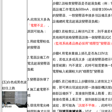
步驟2.請檢查變壓器是否超過負載（例：
器設備工作電流為500mA，但卻拿100mA
的變壓器、一顆變壓器串接多項設備且多
A.此情況大多為
設備總耗電流超過該變壓器負載）
「電壓不足」
，
原因可能為：
步驟3.若檢查以上兩項均正常，則手邊若
其他相同規格變壓器請換一個變壓器試試
1.用錯電壓較低
（監視系統產品務必採用"穩壓型"變壓器
的變壓器
步驟4.用電表量牆上插孔是否為110V左
2.電器設備工作
右，若低太多或高太多（超過變壓器標示
電流超過變壓器
接受範圍）均不適宜，此時可能需要換一
負載
電壓輸入範圍較大的"穩壓型"變壓器
3.變壓器快壞了
步驟5.若已檢查以上步驟排除上述情況之
(五)白色或黑色波
能，那可將出現波紋的那一路攝影機訊號
紋往上跑
4.施工處電壓不
錄影設備拆下，直接接到螢幕上觀看，若
穩
接接在螢幕上看正常，接到錄影設備才出
5.環境用電尖峰
波紋，那可能為
「訊號不平衡」
，此時可
時間影像才出現
用
「訊號平衡濾波器」
試試。（「訊號不