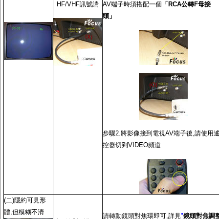
監聽器.麥克風
HF/VHF訊號諯
AV端子時須搭配一個
「RCA公轉F母接
網路設備
頭」
視訊轉換設備
雙絞線傳輸器
雜訊改善器
分配放大器
網路線用水晶頭
網路線
懶人線.同軸線.花線
線頭.插座.延長線.HDMI線
集線盒.防水盒.配線盒
變壓器.避雷器
轉接頭
偽裝嚇阻假監視器. 警示防盜貼紙
步驟2.將影像接到電視AV端子後,請使用
行車紀錄器.車用插座配件
電腦工業機殼
控器切到VIDEO頻道
客訂商品
(二)隱約可見形
體,但模糊不清
請轉動鏡頭對焦環即可,詳見
"
鏡頭對焦調