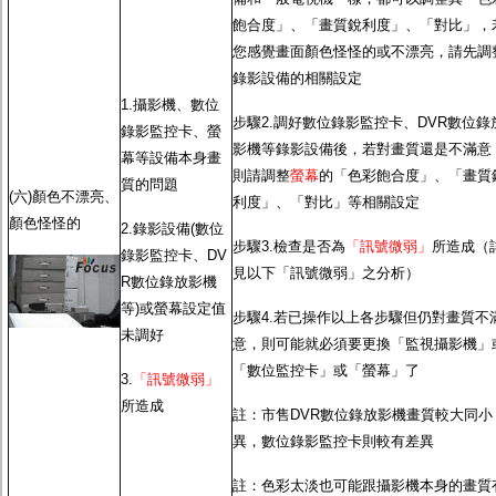
飽合度」、「畫質銳利度」、「對比」，
您感覺畫面顏色怪怪的或不漂亮，請先調
錄影設備的相關設定
1.攝影機、數位
步驟2.調好數位錄影監控卡、DVR數位錄
錄影監控卡、螢
影機等錄影設備後，若對畫質還是不滿意
幕等設備本身畫
則請調整
螢幕
的「色彩飽合度」、「畫質
質的問題
(六)顏色不漂亮、
利度」、「對比」等相關設定
顏色怪怪的
2.錄影設備(數位
步驟3.檢查是否為
「訊號微弱」
所造成（
錄影監控卡、DV
見以下「訊號微弱」之分析）
R數位錄放影機
等)或螢幕設定值
步驟4.若已操作以上各步驟但仍對畫質不
未調好
意，則可能就必須要更換「監視攝影機」
「數位監控卡」或「螢幕」了
3.
「訊號微弱」
所造成
註：市售DVR數位錄放影機畫質較大同小
異，數位錄影監控卡則較有差異
註：色彩太淡也可能跟攝影機本身的畫質