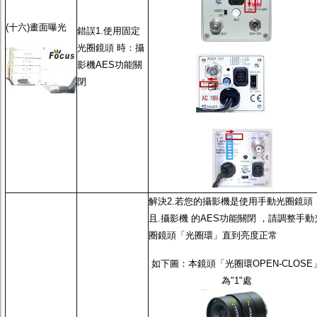
(十六)畫面曝光
錯誤1.使用
固定
光圈鏡頭
時：攝
影機
AES功能
關
閉
解決2.若您的攝影機是使用
手動光圈鏡頭
且.攝影機 的
AES功能
關閉 ，請調整
手動
圈鏡頭
「光圈環」直到亮度正常
如下圖：本鏡頭「光圈環OPEN-CLOSE
為"1"處