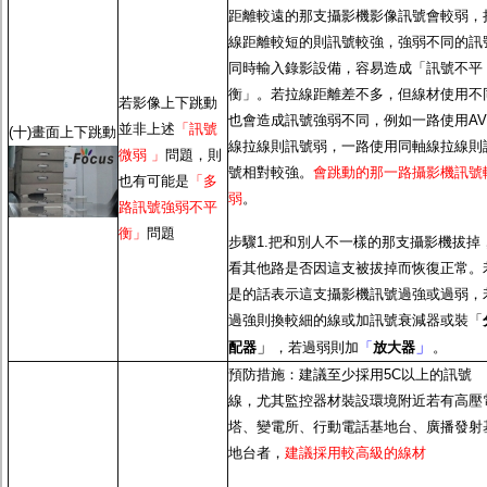
距離較遠的那支攝影機影像訊號會較弱，
線距離較短的則訊號較強，強弱不同的訊
同時輸入錄影設備，容易造成「訊號不平
衡」。若拉線距離差不多，但線材使用不
若影像上下跳動
也會造成訊號強弱不同，例如一路使用AV
並非上述
「訊號
(十)畫面上下跳動
線拉線則訊號弱，一路使用同軸線拉線則
微弱 」
問題，則
號相對較強。
會跳動的那一路攝影機訊號
也有可能是
「多
弱
。
路訊號強弱不平
衡」
問題
步驟1.把和別人不一樣的那支攝影機拔掉
看其他路是否因這支被拔掉而恢復正常。
是的話表示這支攝影機訊號過強或過弱，
過強則換較細的線或加訊號衰減器或裝「
」
」
配器
，若過弱則加
「
放大器
。
預防措施：建議至少採用5C以上的訊號
線，尤其監控器材裝設環境附近若有高壓
塔、變電所、行動電話基地台、廣播發射
地台者，
建議採用較高級的線材