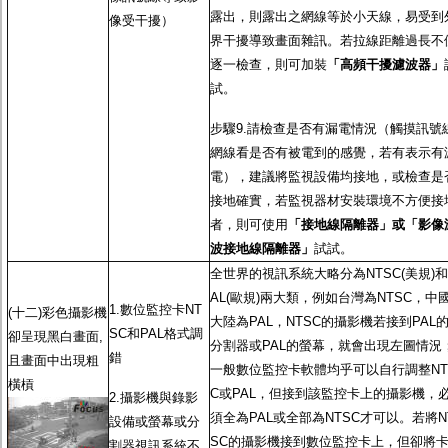
露出，則露出之網線等於小天線，易受到
像受干擾）
界干擾導致畫面雜訊。若拉線距離過長不
逐一檢查，則可加裝
「高頻干擾濾波器」
試。
步驟9.請檢查是否有漏電情況（觸摸訊號
網線看是否有被電到的感覺，若有表示有
電），建議將監視設備均接地，或檢查是
接地確實，若監視器材安裝環境不方便接
者，則可使用
「接地線隔離器」或「影像
波接地線隔離器」
試試。
全世界的視訊系統大略分為NTSC(美規)和
AL(歐規)兩大類，例如台灣為NTSC，中
1.數位監控卡NT
(十二)彩色攝影機
大陸為PAL，NTSC的攝影機若接到PAL
SC和PAL格式調
卻呈現黑白畫面,
分割器或PAL的螢幕，就會出現左圖情況
錯
且畫面中出現粗
一般數位監控卡軟體均乎可以自行調整NT
橫槓
C或PAL，但接到該監控卡上的攝影機，
2.攝影機與錄影
須全為PAL或全部為NTSC才可以。若將N
設備或螢幕或分
SC的攝影機接到數位監控卡上，但卻將
割器視訊系統不