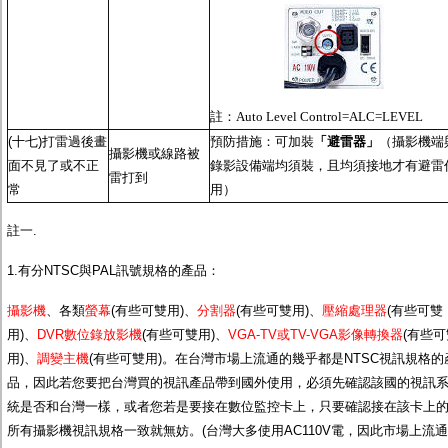
註：
Auto Level Control=ALC=LEVEL
(十七)打雷過後畫
預防措施：可加裝
「避雷器」
（攝影機端
攝影機或線路被
面不見了或不正
錄影設備端均須裝，且均須接地才有避雷
雷打到
常
用）
註一.
1.有分NTSC與PAL訊號規格的產品：
攝影機
、各類
螢幕
(有些可雙用)、
分割器
(有些可雙用)、
壓縮處理器
(有些可雙
用)、
DVR數位錄放影機
(有些可雙用)、
VGA-TV或TV-VGA影像轉換器
(有些可
用)、
調變主機
(有些可雙用)。在台灣市場上流通的幾乎都是NTSC視訊規格的
品，因此若您要把台灣買的視訊產品帶到國外使用，必須先確認該國的視訊
統是否和台灣一樣，或者您若是要接在數位監控卡上，只要確認接在該卡上
所有攝影機視訊規格一致就無妨。(台灣大多使用AC110V電，因此市場上流通