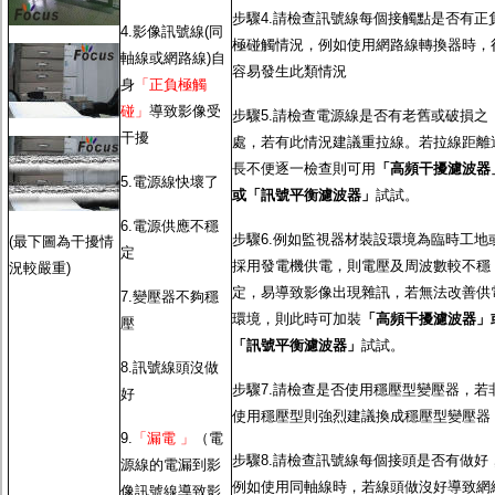
步驟4.請檢查訊號線每個接觸點是否有正
4.影像訊號線(同
極碰觸情況，例如使用網路線轉換器時，
軸線或網路線)自
容易發生此類情況
身
「正負極觸
碰」
導致影像受
步驟5.請檢查電源線是否有老舊或破損之
干擾
處，若有此情況建議重拉線。若拉線距離
長不便逐一檢查則可用
「高頻干擾濾波器
5.電源線快壞了
或「訊號平衡濾波器」
試試。
6.電源供應不穩
步驟6.例如監視器材裝設環境為臨時工地
(最下圖為干擾情
定
採用發電機供電，則電壓及周波數較不穩
況較嚴重)
定，易導致影像出現雜訊，若無法改善供
7.變壓器不夠穩
環境，則此時可加裝
「高頻干擾濾波器」
壓
「訊號平衡濾波器」
試試。
8.訊號線頭沒做
步驟7.請檢查是否使用穩壓型變壓器，若
好
使用穩壓型則強烈建議換成穩壓型變壓器
9.
「漏電 」
（電
步驟8.請檢查訊號線每個接頭是否有做好
源線的電漏到影
例如使用同軸線時，若線頭做沒好導致網
像訊號線導致影