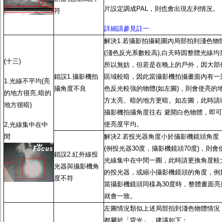
片設定調成PAL，則也會出現左列情況。
符
詳細請參見註一
解決1.若攝影拍攝範圍內局部拍到淺色物
(淺色反光系數較高),白天時因整體光線均
(十三)
所以無妨，但若是在晚上的戶外，因大部
錯誤1.攝影機拍
區域較暗，因此當攝影機拍攝畫面內有一
1.光線不平均(亮
攝角度不良
色反光較強的物體(如左圖)，則會使亮的
的地方很亮,暗的
方太亮、暗的地方更暗。如左圖，此時請
地方很暗)
攝影機拍攝角度往右 避開白色物體，即可
使亮度平均。
2,光線集中在中
間
解決2.若投光器角度小於攝影機鏡頭角度
(例投光器30度，攝影機鏡頭70度)，則會
錯誤2.紅外線投
光線集中在中間一圈，此時請更換角度較
光器與攝影機角
的投光器，或縮小攝影機鏡頭的角度，例
度不符
當攝影機鏡頭同樣為30度時，整體畫面亮
就會一致。
左圖情況類似上述局部拍到淺色物體情況
都屬於「背光」，建議如下：