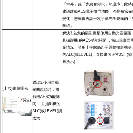
「室外」或「光線會變化」的環境，此時
建議啟動
AES電子快門功能
，否則每當光
變化，您就得再調一次
手動光圈鏡頭
的「
圈環」
解決3.若您的攝影機是使用
自動光圈鏡頭
且攝影機 的
AES功能
關閉 ，當出現畫面
光情況，請用十字螺絲起子調整攝影機身
的ALC(或LEVEL)，直接畫面正常為止(如
圖所示)
錯誤3.使用
自動
(十六)畫面曝光
光圈鏡頭
時：攝
影機
AES功能
關
閉， 且攝影機的
ALC(或LEVEL)調
太大