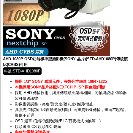
AHD 1080P OSD功能標準型攝影機(SONY 晶片)(STD-AHD1080P)傳統類
比(CVBS)可用
料號:STD-AHD1080P
採用 1/3" SONY 感測元件，有效分辨率達 1984×1225
本機採用SONY晶片搭配NEXTCHIP ISP,顏色最鮮豔!
採用 AHD 傳輸技術，與原傳統類比架構相同，同軸與絞線 傳輸器
皆可傳送訊號
影像畫質調整（亮度/對比度/銳利度/色調/增益）
具強光抑制功用和自動光源判斷  高畫質影像傳輸，畫面不壓縮，
影像不延遲
OSD 選單 (位移偵測/減噪/BLC/日夜模式切換等…)
鏡頭選擇 CS 鏡頭/DC 鏡頭
內建防雷擊保護晶片