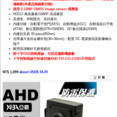
備錄影(本產品無錄影功能)
採用 2.12MP CMOS image sensor 感應器
HD212 萬高畫素/1080P 高清畫質
高感度、抑制阻光、高訊噪比
內建功能：自動電子快門(AES)、自動增益(AGC)、自動追踨白平衡
(ATW)、數位寬動態(ATR=DWDR)、2D 數位降躁(2DNR)
內建抗失真 IR-pass(850nm)
光學濾片迷你金屬外殼(36×36mm)；配置 DC 電源接頭及影像輸出
端子
耐用高清晰針孔錐形鏡頭
附十字OSD控制尾線，可設定攝影機參數
十字控制尾線可快速切換AHD.TVI.CVI.CVBS不同格式
NT$ 1,099
about USD$ 34.25