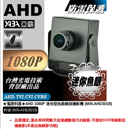
★蒐證利器★AHD 1080P 迷你型魚眼鏡頭攝影機 (MIN-AHD36SB)
料號:MIN-AHD36SB
品質穩定,適合長時間數天或連續數個月的錄影,可接於DVR等錄影設
備錄影(本產品無錄影功能)