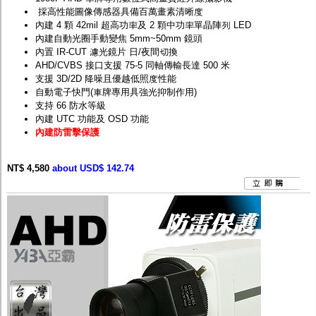
採高性能圖像傳感器具備百萬畫素清晰度
內建 4 顆 42mil 超高功率及 2 顆中功率單晶陣列 LED
內建自動光圈手動變焦 5mm~50mm 鏡頭
內置 IR-CUT 濾光鏡片 日/夜間切換
AHD/CVBS 接口支援 75-5 同軸傳輸長達 500 米
支援 3D/2D 降噪且優越低照度性能
自動電子快門(車牌專用具強光抑制作用)
支持 66 防水等級
內建 UTC 功能及 OSD 功能
內建防雷擊保護
NT$ 4,580
about USD$ 142.74