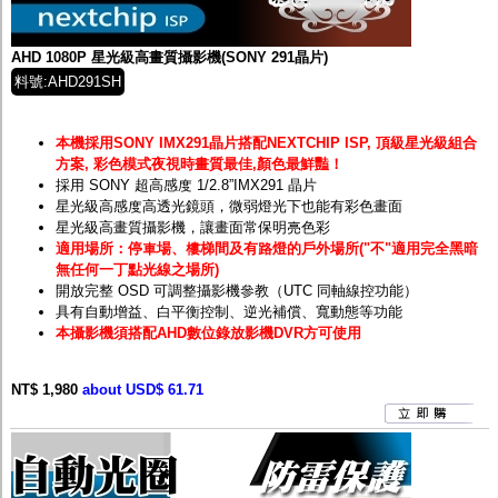
監聽器.麥克風
網路設備
視訊轉換設備
AHD 1080P 星光級高畫質攝影機(SONY 291晶片)
雙絞線傳輸器
料號:AHD291SH
雜訊改善器
分配放大器
網路線用水晶頭
本機採用SONY IMX291晶片搭配NEXTCHIP ISP, 頂級星光級組合
網路線
方案, 彩色模式夜視時畫質最佳,顏色最鮮豔！
懶人線.同軸線.花線
採用 SONY 超高感度 1/2.8”IMX291 晶片
線頭.插座.延長線.HDMI線
星光級高感度高透光鏡頭，微弱燈光下也能有彩色畫面
集線盒.防水盒.配線盒
星光級高畫質攝影機，讓畫面常保明亮色彩
變壓器.避雷器
適用場所：停車場、樓梯間及有路燈的戶外場所("不"適用完全黑暗
轉接頭
無任何一丁點光線之場所)
偽裝嚇阻假監視器. 警示防盜貼紙
開放完整 OSD 可調整攝影機參教（UTC 同軸線控功能）
行車紀錄器.車用插座配件
具有自動增益、白平衡控制、逆光補償、寬動態等功能
電腦工業機殼
本攝影機須搭配AHD數位錄放影機DVR方可使用
客訂商品
NT$ 1,980
about USD$ 61.71