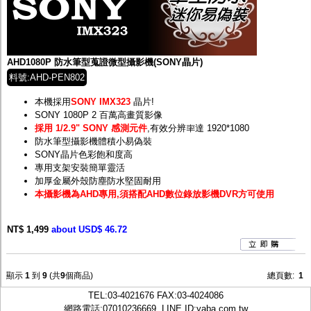
AHD1080P 防水筆型蒐證微型攝影機(SONY晶片)
料號:AHD-PEN802
本機採用
SONY IMX323
晶片!
SONY 1080P 2 百萬高畫質影像
採用 1/2.9" SONY 感測元件
,有效分辨率達 1920*1080
防水筆型攝影機體積小易偽裝
SONY晶片色彩飽和度高
專用支架安裝簡單靈活
加厚金屬外殼防塵防水堅固耐用
本攝影機為AHD專用,須搭配AHD數位錄放影機DVR方可使用
NT$ 1,499
about USD$ 46.72
顯示
1
到
9
(共
9
個商品)
總頁數:
1
TEL:
03-4021676
FAX:03-4024086
網路電話:07010236669, LINE ID:
yaba.com.tw