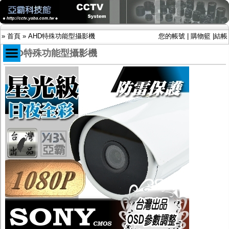
»
首頁
»
AHD特殊功能型攝影機
您的帳號
|
購物籃
|
結帳
AHD特殊功能型攝影機
商品目錄
限時促銷特惠專案
IP網路攝影機及錄放影機
AHD DVR數位錄放影機
AHD半球型(適用屋內)
AHD中小型紅外線攝影機(適用騎樓、室內外)
AHD防護罩型攝影機(適用屋外，紅外線照射
距離遠）
AHD特殊功能型攝影機
旋轉型攝影機.旋轉台
傳統高解析攝影機
鏡頭
投光設備
防護罩及支架
多路攝影機單軸傳輸