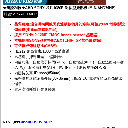
★蒐證利器★AHD SONY 晶片1080P 迷你型攝影機 (MIN-AHD34HP)
料號:MIN-AHD34HP
品質穩定,適合長時間數天或連續數個月的錄影,可接於DVR等錄影設
備錄影(本產品無錄影功能)
採用 SONY 2.12MP CMOS image sensor 感應器
本機採用SONY晶片搭配NEXTCHIP ISP,顏色最鮮豔!
可切換成傳統類比(CVBS)
HD212 萬高畫素/1080P 高清畫質
高感度、抑制阻光、高訊噪比
內建功能：自動電子快門(AES)、自動增益(AGC)、自動追踨白平衡
(ATW)、數位寬動態(ATR=DWDR)、2D 數位降躁(2DNR)
內建抗失真 IR-pass(850nm)
光學濾片迷你金屬外殼(36×36mm)；配置 DC 電源接頭及影像輸出
端子
耐用高清晰針孔錐形鏡頭
NT$ 1,099
about USD$ 34.25