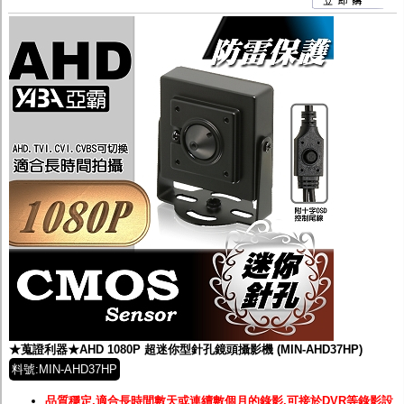
★蒐證利器★AHD 1080P 超迷你型針孔鏡頭攝影機 (MIN-AHD37HP)
料號:MIN-AHD37HP
品質穩定,適合長時間數天或連續數個月的錄影,可接於DVR等錄影設