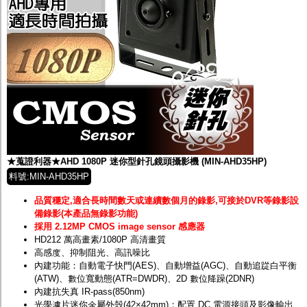
★蒐證利器★AHD 1080P 迷你型針孔鏡頭攝影機 (MIN-AHD35HP)
料號:MIN-AHD35HP
品質穩定,適合長時間數天或連續數個月的錄影,可接於DVR等錄影設
備錄影(本產品無錄影功能)
採用 2.12MP CMOS image sensor 感應器
HD212 萬高畫素/1080P 高清畫質
高感度、抑制阻光、高訊噪比
內建功能：自動電子快門(AES)、自動增益(AGC)、自動追踨白平衡
(ATW)、數位寬動態(ATR=DWDR)、2D 數位降躁(2DNR)
內建抗失真 IR-pass(850nm)
光學濾片迷你金屬外殼(42×42mm)；配置 DC 電源接頭及影像輸出