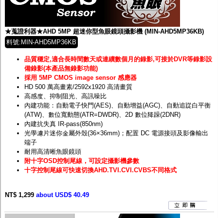
★蒐證利器★AHD 5MP 超迷你型魚眼鏡頭攝影機 (MIN-AHD5MP36KB)
料號:MIN-AHD5MP36KB
品質穩定,適合長時間數天或連續數個月的錄影,可接於DVR等錄影設
備錄影(本產品無錄影功能)
採用 5MP CMOS image sensor 感應器
HD 500 萬高畫素/2592x1920 高清畫質
高感度、抑制阻光、高訊噪比
內建功能：自動電子快門(AES)、自動增益(AGC)、自動追踨白平衡
(ATW)、數位寬動態(ATR=DWDR)、2D 數位降躁(2DNR)
內建抗失真 IR-pass(850nm)
光學濾片迷你金屬外殼(36×36mm)；配置 DC 電源接頭及影像輸出
端子
耐用高清晰魚眼鏡頭
附十字OSD控制尾線，可設定攝影機參數
十字控制尾線可快速切換AHD.TVI.CVI.CVBS不同格式
NT$ 1,299
about USD$ 40.49