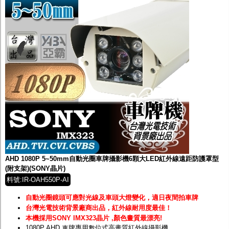
AHD 1080P 5~50mm自動光圈車牌攝影機6顆大LED紅外線遠距防護罩型
(附支架)(SONY晶片)
料號:IR-OAH550P-AI
自動光圈鏡頭可應對光線及車頭大燈變化，適日夜間拍車牌
台灣光電技術背景廠商出品，紅外線耐用度最佳！
本機採用SONY IMX323晶片 ,顏色畫質最漂亮!
1080P AHD 車牌專用數位式高畫質紅外線攝影機