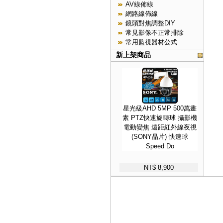
AV線佈線
網路線佈線
鏡頭對焦調整DIY
常見影像不正常排除
常用監視器材公式
新上架商品
星光級AHD 5MP 500萬畫
素 PTZ快速旋轉球 攝影機
電動變焦 遠距紅外線夜視
(SONY晶片) 快速球
Speed Do
NT$ 8,900