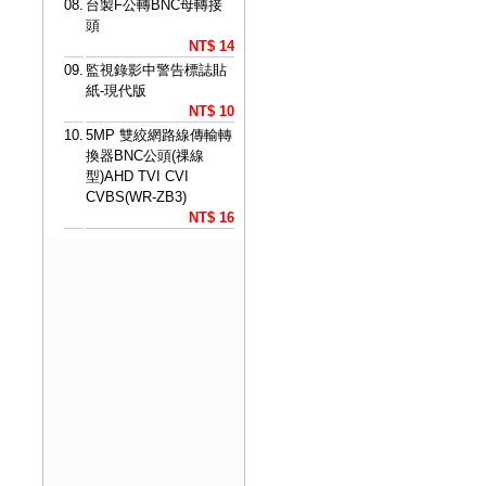
08.
台製F公轉BNC母轉接
頭
NT$ 14
09.
監視錄影中警告標誌貼
紙-現代版
NT$ 10
10.
5MP 雙絞網路線傳輸轉
換器BNC公頭(祼線
型)AHD TVI CVI
CVBS(WR-ZB3)
NT$ 16