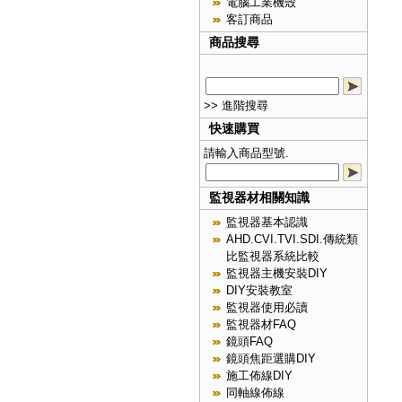
電腦工業機殼
客訂商品
商品搜尋
>> 進階搜尋
快速購買
請輸入商品型號.
監視器材相關知識
監視器基本認識
AHD.CVI.TVI.SDI.傳統類
比監視器系統比較
監視器主機安裝DIY
DIY安裝教室
監視器使用必讀
監視器材FAQ
鏡頭FAQ
鏡頭焦距選購DIY
施工佈線DIY
同軸線佈線