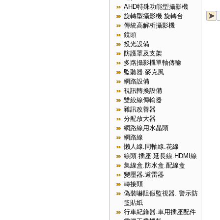
AHD特殊功能型攝影機
旋轉型攝影機.旋轉台
傳統高解析攝影機
鏡頭
投光設備
防護罩及支架
多路攝影機單軸傳輸
監聽器.麥克風
網路設備
視訊轉換設備
雙絞線傳輸器
雜訊改善器
分配放大器
網路線用水晶頭
網路線
懶人線.同軸線.花線
線頭.插座.延長線.HDMI線
集線盒.防水盒.配線盒
變壓器.避雷器
轉接頭
偽裝嚇阻假監視器. 警示防
盜貼紙
行車紀錄器.車用插座配件