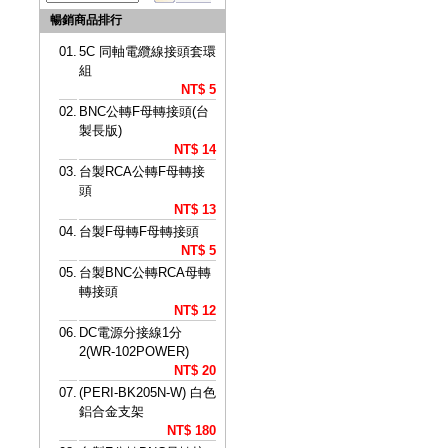
暢銷商品排行
01.
5C 同軸電纜線接頭套環
組
NT$ 5
02.
BNC公轉F母轉接頭(台
製長版)
NT$ 14
03.
台製RCA公轉F母轉接
頭
NT$ 13
04.
台製F母轉F母轉接頭
NT$ 5
05.
台製BNC公轉RCA母轉
轉接頭
NT$ 12
06.
DC電源分接線1分
2(WR-102POWER)
NT$ 20
07.
(PERI-BK205N-W) 白色
鋁合金支架
NT$ 180