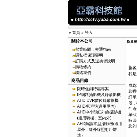
»
首頁
»
登入
關於本公司
歡迎光
營業時間．交通指南
隱私權保護聲明
訂購方式及退換貨說明
購物條約
新客
聯絡我們
我是
商品目錄
成為
限時促銷特惠專案
您購
IP網路攝影機及錄放影機
訂單
AHD DVR數位錄放影機
段，
AHD半球型(適用屋內)
件通
AHD中小型紅外線攝影機
單狀
(適用騎樓、室內外)
時回
AHD防護罩型攝影機(適用
您的
屋外，紅外線照射距離
遠）