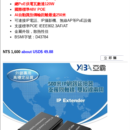
總PoE供電瓦數達120W
國際標準48V POE
AI自動識別傳輸距離最遠250米
可連接IP電話、IP攝影機、無線AP等PoE設備
支援標準POE IEEE802.3AF/AT
金屬外殼，散熱性佳
BSMI字號：D43784
NT$ 1,600
about USD$ 49.88