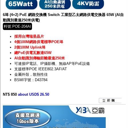
監聽器.麥克風
網路設備
視訊轉換設備
6埠 (4+2) PoE 網路交換機 Switch 工業型乙太網路供電交換器 65W (AI自
雙絞線傳輸器
動識別最遠250米供電)
雜訊改善器
料號:POE-204AI
分配放大器
網路線用水晶頭
採用台灣瑞昱晶片
網路線
4個100M網路供電標準POE埠
懶人線.同軸線.花線
2個100M Uplink埠
線頭.插座.延長線.HDMI線
總PoE供電瓦數達65W
集線盒.防水盒.配線盒
AI自動識別傳輸距離最遠250米
變壓器.避雷器
可連接IP電話、IP攝影機、無線AP等PoE設備
轉接頭
支援標準POE IEEE802.3AF/AT
偽裝嚇阻假監視器. 警示防盜貼紙
金屬外殼，散熱性佳
行車紀錄器.車用插座配件
BSMI字號：D43784
電腦工業機殼
客訂商品
NT$ 850
about USD$ 26.50