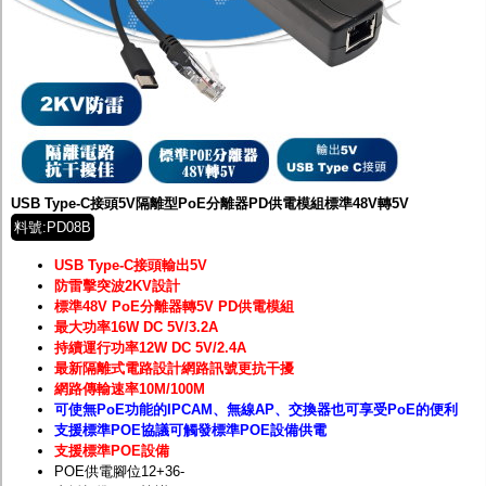
USB Type-C接頭5V隔離型PoE分離器PD供電模組標準48V轉5V
料號:PD08B
USB Type-C接頭輸出5V
防雷擊突波2KV設計
標準48V PoE分離器轉5V PD供電模組
最大功率16W DC 5V/3.2A
持續運行功率12W DC 5V/2.4A
最新隔離式電路設計網路訊號更抗干擾
網路傳輸速率10M/100M
可使無PoE功能的IPCAM、無線AP、交換器也可享受PoE的便利
支援標準POE協議可觸發標準POE設備供電
支援標準POE設備
POE供電腳位12+36-