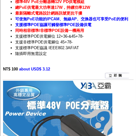
標準48V PoE分離器轉12V PD供電模組
總PoE供電最大功率達17W，持續功率12W
最新隔離式電路設計網路訊號更抗干擾
可使無PoE功能的IPCAM、無線AP、交換器也可享受PoE的便利
支援標準POE協議可觸發標準POE設備供電
同時相容標準/非標準PO
E
設備一機兩用
支援標準
POE
供電腳位
12+36-&45+78-
支援非標準
POE
供電腳位
45+78-
支援標準POE協議 IEEE802.3AF/AT
隨插即用無需設定
NT$ 100
about USD$ 3.12