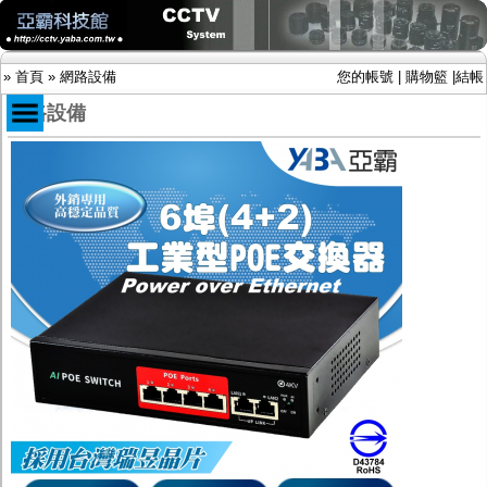
»
首頁
»
網路設備
您的帳號
|
購物籃
|
結帳
網路設備
商品目錄
限時促銷特惠專案
IP網路攝影機及錄放影機
AHD DVR數位錄放影機
AHD半球型(適用屋內)
AHD中小型紅外線攝影機(適用騎樓、室內外)
AHD防護罩型攝影機(適用屋外，紅外線照射
距離遠）
AHD特殊功能型攝影機
旋轉型攝影機.旋轉台
傳統高解析攝影機
鏡頭
投光設備
防護罩及支架
多路攝影機單軸傳輸