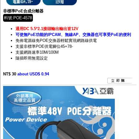
非標準PoE合成分離器
料號:POE-4578
通用DC 5.5*2.1接頭輸出輸出皆12V
可使無PoE功能的IPCAM、無線AP、交換器也可享受PoE的便利
免佈電源線免POE交換器輕鬆實現網路線供電
支援非標準POE供電腳位45+78-
支援網路速率10M/100M
隨插即用無需設定
NT$ 30
about USD$ 0.94