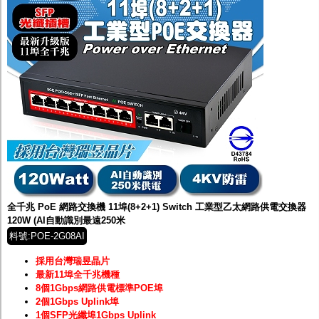
全千兆 PoE 網路交換機 11埠(8+2+1) Switch 工業型乙太網路供電交換器
120W (AI自動識別最遠250米
料號:POE-2G08AI
採用台灣瑞昱晶片
最新11埠全千兆機種
8個1Gbps網路供電標準POE埠
2個1Gbps Uplink埠
1個SFP光纖埠1Gbps Uplink