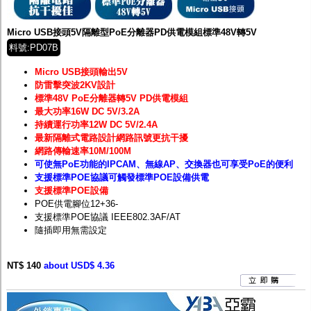
Micro USB接頭5V隔離型PoE分離器PD供電模組標準48V轉5V
料號:PD07B
Micro USB接頭輸出5V
防雷擊突波2KV設計
標準48V PoE分離器轉5V PD供電模組
最大功率16W DC 5V/3.2A
持續運行功率12W DC 5V/2.4A
最新隔離式電路設計網路訊號更抗干擾
網路傳輸速率10M/100M
可使無PoE功能的IPCAM、無線AP、交換器也可享受PoE的便利
支援標準POE協議可觸發標準POE設備供電
支援標準POE設備
POE供電腳位12+36-
支援標準POE協議 IEEE802.3AF/AT
隨插即用無需設定
NT$ 140
about USD$ 4.36