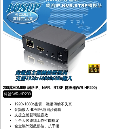
200萬HDMI轉 網路IP、NVR、RTSP 轉換器(WR-HR200)
料號:WR-HR200
1920x1080p畫質，流暢傳輸不失真
音頻嵌入HDMI訊號同步傳輸
支援立體聲環繞音效
可全天候連續工作性能穩定
全金屬外殼散熱佳、抗干擾