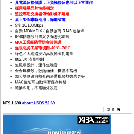
具電源反接保護，正負極接反也可以正常運作
採用瑞昱晶片性能穩定
監控專用交換器傳輸影像不延遲
桌上/DIN導軌兩用，節能省電
5埠 10/100Mbps
自動 MDI/MDIX / 自動協商 RJ45 連接埠
IP40防塵設計滿足各類惡劣環境
6KV工業級防雷防突波保護
無畏惡劣工業環境耐
-40
°C~70°C
綠色乙太網路技術高度節省耗電量
802.3X 流量控制
無風扇設計，運作無噪音
全金屬機殼，散熱極佳，機體不當機
加大雙側邊散熱孔兩邊通風散熱效果更好
MAC位址可自動學習儲存轉發
隨插即用，不需額外設定
NT$ 1,690
about USD$ 52.69