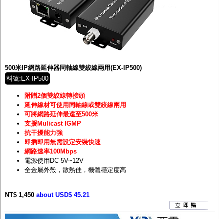
500米IP網路延伸器同軸線雙絞線兩用(EX-IP500)
料號:EX-IP500
附贈2個雙絞線轉接頭
延伸線材可使用同軸線或雙絞線兩用
可將網路延伸最遠至500米
支援Mulicast IGMP
抗干擾能力強
即插即用無需設定安裝快速
網路速率100Mbps
電源使用DC 5V~12V
全金屬外殼，散熱佳，機體穩定度高
NT$ 1,450
about USD$ 45.21