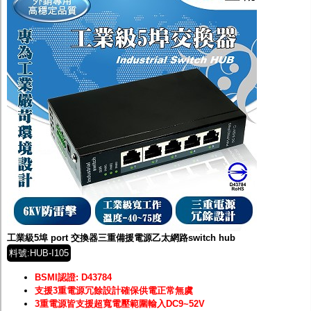
工業級5埠 port 交換器三重備援電源乙太網路switch hub
料號:HUB-I105
BSMI認證: D43784
支援3重電源冗餘設計確保供電正常無虞
3重電源皆支援超寬電壓範圍輸入DC9~52V