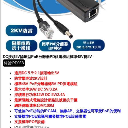
DC接頭5V隔離型PoE分離器PD供電模組標準48V轉5V
料號:PD05B
通用DC 5.5*2.1接頭輸出5V
防雷擊突波2KV設計
標準48V PoE分離器轉5V PD供電模組
最大功率16W DC 5V/3.2A
持續運行功率12W DC 5V/2.4A
最新隔離式電路設計網路訊號更抗干擾
網路傳輸速率10M/100M
可使無PoE功能的IPCAM、無線AP、交換器也可享受PoE的便利
支援標準POE協議可觸發標準POE設備供電
支援標準POE設備
POE供電腳位12+36-