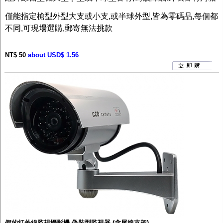
監聽器.麥克風
網路設備
僅能指定槍型外型大支或小支,或半球外型,皆為零碼品,每個都
視訊轉換設備
不同,可現場選購,郵寄無法挑款
雙絞線傳輸器
雜訊改善器
分配放大器
NT$ 50
about USD$ 1.56
網路線用水晶頭
網路線
懶人線.同軸線.花線
線頭.插座.延長線.HDMI線
集線盒.防水盒.配線盒
變壓器.避雷器
轉接頭
偽裝嚇阻假監視器. 警示防盜貼紙
行車紀錄器.車用插座配件
電腦工業機殼
客訂商品
假的紅外線監視攝影機 偽裝型監視器 (含尾線支架)