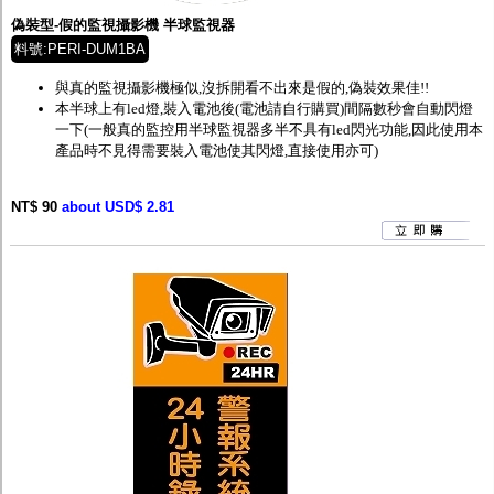
偽裝型-假的監視攝影機 半球監視器
料號:PERI-DUM1BA
與真的監視攝影機極似,沒拆開看不出來是假的,偽裝效果佳!!
本半球上有led燈,裝入電池後(電池請自行購買)間隔數秒會自動閃燈
一下(一般真的監控用半球監視器多半不具有led閃光功能,因此使用本
產品時不見得需要裝入電池使其閃燈,直接使用亦可)
NT$ 90
about USD$ 2.81