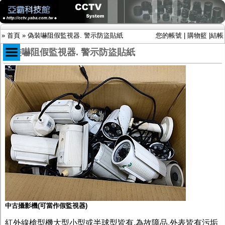
»
首頁
»
偽裝嚇阻假監視器. 警示防盜貼紙
您的帳號
|
購物籃
|
結帳
偽裝嚇阻假監視器. 警示防盜貼紙
商品目錄
限時促銷特惠專案
IP網路攝影機及錄放影機
AHD DVR數位錄放影機
AHD半球型(適用屋內)
AHD中小型紅外線攝影機(適用騎樓、室內外)
AHD防護罩型攝影機(適用屋外，紅外線照射
距離遠）
AHD特殊功能型攝影機
旋轉型攝影機.旋轉台
傳統高解析攝影機
鏡頭
投光設備
中古攝影機(可當作假監視器)
防護罩及支架
多路攝影機單軸傳輸
紅外線槍型機大型小型或半球型皆有,為故障品.外表皆有污垢