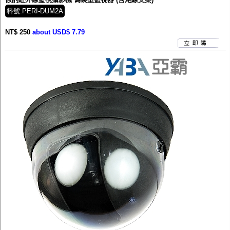
料號:PERI-DUM2A
NT$ 250
about USD$ 7.79