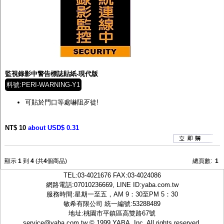
監視錄影中警告標誌貼紙-現代版
料號:PERI-WARNING-Y1
可貼於門口等處嚇阻歹徒!
NT$ 10
about USD$ 0.31
顯示
1
到
4
(共
4
個商品)
總頁數:
1
TEL:
03-4021676
FAX:03-4024086
網路電話:07010236669, LINE ID:
yaba.com.tw
服務時間:星期一至五，AM 9：30至PM 5：30
敏希有限公司 統一編號:53288489
地址:桃園市平鎮區高雙路67號
service@yaba.com.tw
© 1999
YABA
, Inc. All rights reserved.