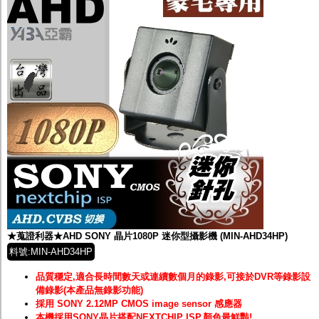
★蒐證利器★AHD SONY 晶片1080P 迷你型攝影機 (MIN-AHD34HP)
料號:MIN-AHD34HP
品質穩定,適合長時間數天或連續數個月的錄影,可接於DVR等錄影設
備錄影(本產品無錄影功能)
採用 SONY 2.12MP CMOS image sensor 感應器
本機採用SONY晶片搭配NEXTCHIP ISP,顏色最鮮豔!