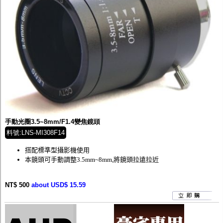
手動光圈3.5~8mm/F1.4變焦鏡頭
料號:LNS-MI308F14
搭配標準型攝影機使用
本鏡頭可手動調整3.5mm~8mm,將鏡頭拉遠拉近
NT$ 500
about USD$ 15.59