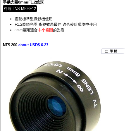
手動光圈8mm/F1.2鏡頭
料號:LNS-MI08F12
搭配標準型攝影機使用
F1.2鏡頭光圈,夜視效果最佳,適合較暗環境中使用
8mm鏡頭適合
中小範圍
的監看
NT$ 200
about USD$ 6.23