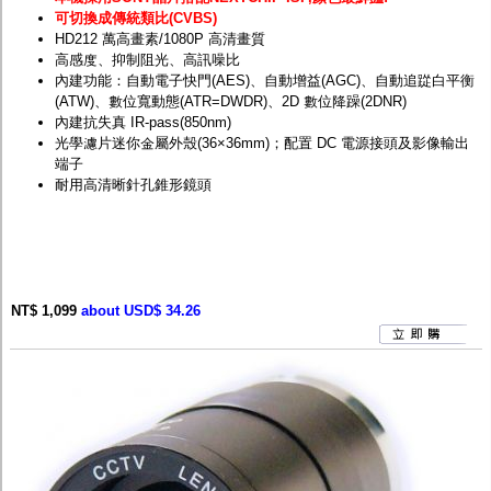
可切換成傳統類比(CVBS)
HD212 萬高畫素/1080P 高清畫質
高感度、抑制阻光、高訊噪比
內建功能：自動電子快門(AES)、自動增益(AGC)、自動追踨白平衡
(ATW)、數位寬動態(ATR=DWDR)、2D 數位降躁(2DNR)
內建抗失真 IR-pass(850nm)
光學濾片迷你金屬外殼(36×36mm)；配置 DC 電源接頭及影像輸出
端子
耐用高清晰針孔錐形鏡頭
NT$ 1,099
about USD$ 34.26