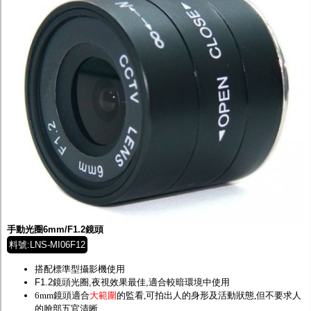
手動光圈6mm/F1.2鏡頭
料號:LNS-MI06F12
搭配標準型攝影機使用
F1.2鏡頭光圈,夜視效果最佳,適合較暗環境中使用
6mm鏡頭適合
大範圍
的監看,可拍出人的身形及活動狀態,但不要求人
的臉部五官清晰