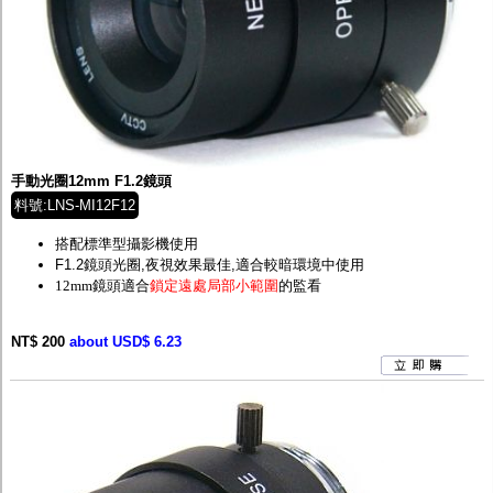
手動光圈12mm F1.2鏡頭
料號:LNS-MI12F12
搭配標準型攝影機使用
F1.2鏡頭光圈,夜視效果最佳,適合較暗環境中使用
12mm鏡頭適合
鎖定遠處局部小範圍
的監看
NT$ 200
about USD$ 6.23