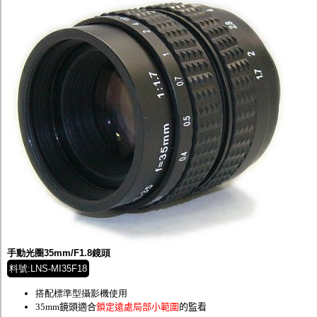
手動光圈35mm/F1.8鏡頭
料號:LNS-MI35F18
搭配標準型攝影機使用
35mm鏡頭適合
鎖定遠處局部小範圍
的監看