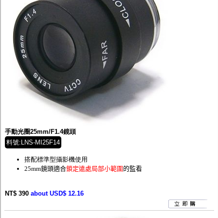
手動光圈25mm/F1.4鏡頭
料號:LNS-MI25F14
搭配標準型攝影機使用
25mm鏡頭適合
鎖定遠處局部小範圍
的監看
NT$ 390
about USD$ 12.16