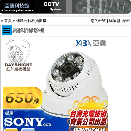
»
首頁
»
傳統高解析攝影機
您的帳號
|
購物籃
|
結帳
傳統高解析攝影機
商品目錄
限時促銷特惠專案
IP網路攝影機及錄放影機
AHD DVR數位錄放影機
AHD半球型(適用屋內)
AHD中小型紅外線攝影機(適用騎樓、室內外)
AHD防護罩型攝影機(適用屋外，紅外線照射
距離遠）
AHD特殊功能型攝影機
旋轉型攝影機.旋轉台
傳統高解析攝影機
鏡頭
投光設備
防護罩及支架
多路攝影機單軸傳輸