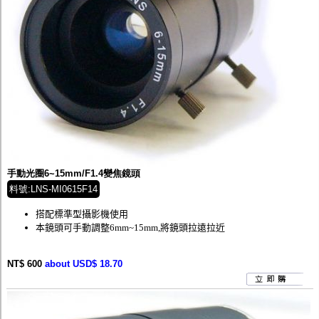
手動光圈6~15mm/F1.4變焦鏡頭
料號:LNS-MI0615F14
搭配標準型攝影機使用
本鏡頭可手動調整6mm~15mm,將鏡頭拉遠拉近
NT$ 600
about USD$ 18.70