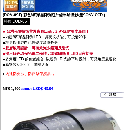
監聽器.麥克風
網路設備
視訊轉換設備
(DOM-8ST) 彩色8顆單晶陣列紅外線半球攝影機(SONY CCD )
雙絞線傳輸器
料號:DOM-8ST
雜訊改善器
分配放大器
● 台灣光電技術背景廠商出品，紅外線耐用度最佳！
網路線用水晶頭
●內建8顆單晶陣列LED，具夜視功能，可投射20米
網路線
●機身採用純白色高硬度塑膠外殼
懶人線.同軸線.花線
●雙層玻璃設計，可有效減少鏡頭反射光
線頭.插座.延長線.HDMI線
●採用綠色環保光電二極體，準確驅動IR LED日夜切換
集線盒.防水盒.配線盒
●多角度LED 的佈置組合- 以達到 IR 光線平均投射，可見角度最適化
變壓器.避雷器
●易安裝及360度可調整方向
轉接頭
•
內建防突波、防雷搫保護晶片
偽裝嚇阻假監視器. 警示防盜貼紙
行車紀錄器.車用插座配件
電腦工業機殼
NT$ 1,400
about USD$ 43.64
客訂商品