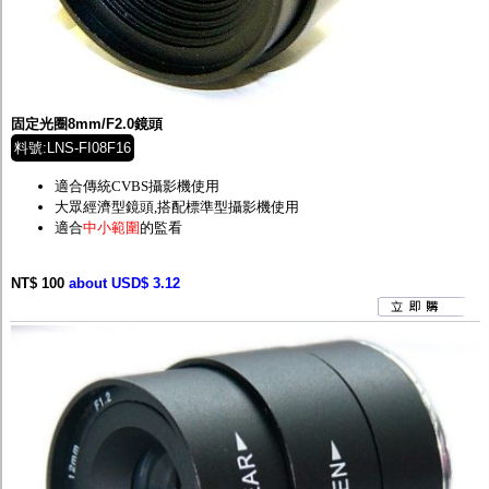
固定光圈8mm/F2.0鏡頭
料號:LNS-FI08F16
適合傳統CVBS攝影機使用
大眾經濟型鏡頭,
搭配標準型攝影機使用
適合
中小範圍
的監看
NT$ 100
about USD$ 3.12