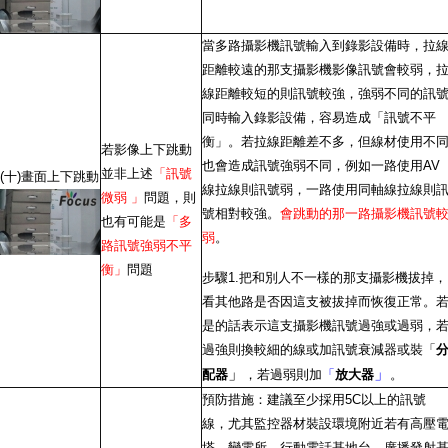
當多路攝影機訊號輸入到錄影設備時，拉
距離較遠的那支攝影機影像訊號會較弱，
線距離較短的則訊號較強，強弱不同的訊
同時輸入錄影設備，容易造成「訊號不平
衡」。若拉線距離差不多，但線材使用不
若影像上下跳動
也會造成訊號強弱不同，例如一路使用AV
並非上述
「訊號
(十)畫面上下跳動
線拉線則訊號弱，一路使用同軸線拉線則
微弱 」
問題，則
號相對較強。
會跳動的那一路攝影機訊號
也有可能是
「多
弱
。
路訊號強弱不平
衡」
問題
步驟1.把和別人不一樣的那支攝影機拔掉，
看其他路是否因這支被拔掉而恢復正常。
是的話表示這支攝影機訊號過強或過弱，
過強則換較細的線或加訊號衰減器或裝「
」
」
配器
，若過弱則加
「
放大器
。
預防措施：建議至少採用5C以上的訊號
線，尤其監控器材裝設環境附近若有高壓
塔、變電所、行動電話基地台、廣播發射