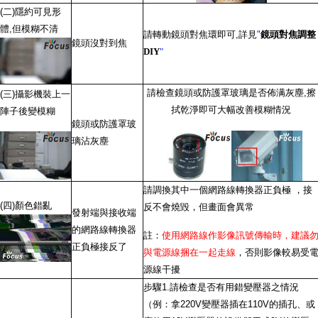
(二)隱約可見形
體,但模糊不清
請轉動鏡頭對焦環即可,詳見
"
鏡頭對焦調整
鏡頭沒對到焦
DIY
"
請檢查鏡頭或防護罩玻璃是否佈满灰塵,擦
(三)攝影機裝上一
拭乾淨即可大幅改善模糊情況
陣子後變模糊
鏡頭或防護罩玻
璃沾灰塵
請調換其中一個網路線轉換器正負極 ，接
(四)顏色錯亂
反不會燒毀，但畫面會異常
發射端與接收端
的網路線轉換器
註：
使用網路線作影像訊號傳輸時，建議
正負極接反了
與電源線捆在一起走線
，否則影像較易受
源線干擾
步驟1.請檢查是否有用錯變壓器之情況
（例：拿220V變壓器插在110V的插孔、或