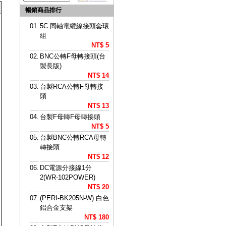
暢銷商品排行
01.
5C 同軸電纜線接頭套環
組
NT$ 5
02.
BNC公轉F母轉接頭(台
製長版)
NT$ 14
03.
台製RCA公轉F母轉接
頭
NT$ 13
04.
台製F母轉F母轉接頭
NT$ 5
05.
台製BNC公轉RCA母轉
轉接頭
NT$ 12
06.
DC電源分接線1分
2(WR-102POWER)
NT$ 20
07.
(PERI-BK205N-W) 白色
鋁合金支架
NT$ 180