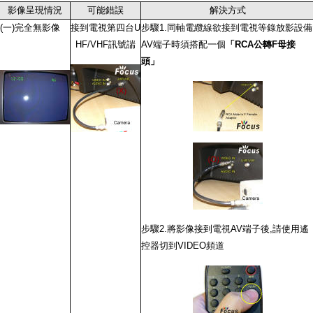
影像呈現情況
可能錯誤
解決方式
(一)完全無影像
接到電視第四台U
步驟1.同軸電纜線欲接到電視等錄放影設備
HF/VHF訊號諯
AV端子時須搭配一個
「RCA公轉F母接
頭」
步驟2.將影像接到電視AV端子後,請使用遙
控器切到VIDEO頻道