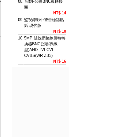
08.
台製F公轉BNC母轉接
頭
NT$ 14
09.
監視錄影中警告標誌貼
紙-現代版
NT$ 10
10.
5MP 雙絞網路線傳輸轉
換器BNC公頭(祼線
型)AHD TVI CVI
CVBS(WR-ZB3)
NT$ 16
勿
電