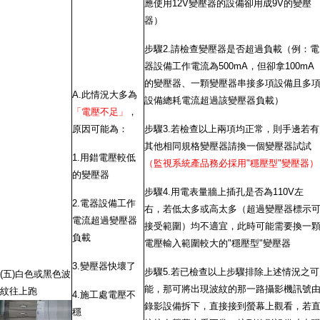
應使用12V變壓器的設備卻用成9V的變壓
器）
步驟2.請檢查變壓器是否超過負載（例：電
器設備工作電流為500mA，但卻拿100mA
的變壓器、一顆變壓器串接多項設備且多
A.此情況大多為
設備總耗電流超過該變壓器負載）
「電壓不足」
，
原因可能為：
步驟3.若檢查以上兩項均正常，則手邊若有
其他相同規格變壓器請換一個變壓器試試
1.用錯電壓較低
（監視系統產品務必採用"穩壓型"變壓器）
的變壓器
步驟4.用電表量牆上插孔是否為110V左
2.電器設備工作
右，若低太多或高太多（超過變壓器標示
電流超過變壓器
接受範圍）均不適宜，此時可能需要換一
負載
電壓輸入範圍較大的"穩壓型"變壓器
3.變壓器快壞了
步驟5.若已檢查以上步驟排除上述情況之可
(五)白色或黑色波
能，那可將出現波紋的那一路攝影機訊號
紋往上跑
4.施工處電壓不
錄影設備拆下，直接接到螢幕上觀看，若
穩