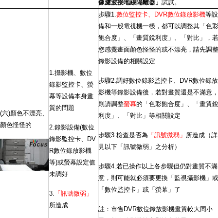
像濾波接地線隔離器」
試試。
步驟1.
數位監控卡、DVR數位錄放影機
等設
備和一般電視機一樣，都可以調整其「色
飽合度」、「畫質銳利度」、「對比」，
您感覺畫面顏色怪怪的或不漂亮，請先調
錄影設備的相關設定
1.攝影機、數位
步驟2.調好數位錄影監控卡、DVR數位錄放
錄影監控卡、螢
影機等錄影設備後，若對畫質還是不滿意
幕等設備本身畫
則請調整
螢幕
的「色彩飽合度」、「畫質
質的問題
(六)顏色不漂亮、
利度」、「對比」等相關設定
顏色怪怪的
2.錄影設備(數位
步驟3.檢查是否為
「訊號微弱」
所造成（詳
錄影監控卡、DV
見以下「訊號微弱」之分析）
R數位錄放影機
等)或螢幕設定值
步驟4.若已操作以上各步驟但仍對畫質不滿
未調好
意，則可能就必須要更換「監視攝影機」
「數位監控卡」或「螢幕」了
3.
「訊號微弱」
所造成
註：市售DVR數位錄放影機畫質較大同小