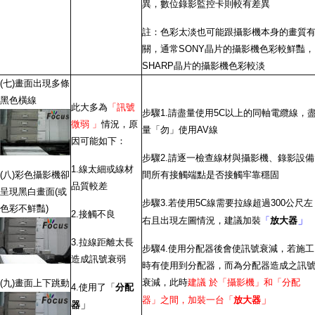
異，數位錄影監控卡則較有差異
註：色彩太淡也可能跟攝影機本身的畫質
關，通常SONY晶片的攝影機色彩較鮮豔，
SHARP晶片的攝影機色彩較淡
(七)畫面出現多條
黑色橫線
此大多為
「訊號
步驟1.請盡量使用5C以上的同軸電纜線，
微弱 」
情況，原
量「勿」使用AV線
因可能如下：
步驟2.請逐一檢查線材與攝影機、錄影設備
1.線太細或線材
(八)彩色攝影機卻
間所有接觸端點是否接觸牢靠穩固
品質較差
呈現黑白畫面(或
步驟3.若使用5C線需要拉線超過300公尺左
色彩不鮮豔)
2.接觸不良
」
右且出現左圖情況，建議加裝
「
放大器
3.拉線距離太長
步驟4.使用分配器後會使訊號衰減，若施工
造成訊號衰弱
時有使用到分配器，而為分配器造成之訊
衰減，此時
建議 於「攝影機」和「分配
(九)畫面上下跳動
4.使用了「
分配
」
器」之間，加裝一台「
放大器
」
器