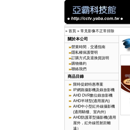
»
首頁
»
常見影像不正常排除
關於本公司
營業時間．交通指南
隱私權保護聲明
訂購方式及退換貨說明
購物條約
聯絡我們
商品目錄
限時促銷特惠專案
IP網路攝影機及錄放影機
AHD DVR數位錄放影機
AHD半球型(適用屋內)
AHD中小型紅外線攝影機
(適用騎樓、室內外)
AHD防護罩型攝影機(適用
屋外，紅外線照射距離
遠）