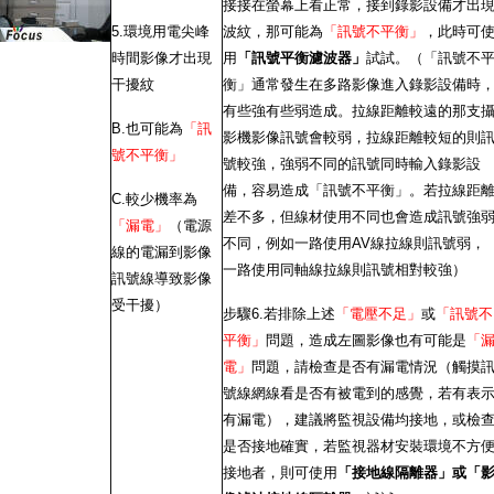
接接在螢幕上看正常，接到錄影設備才出
5.環境用電尖峰
波紋，那可能為
「訊號不平衡」
，此時可
時間影像才出現
用
「訊號平衡濾波器」
試試。（「訊號不
干擾紋
衡」通常發生在多路影像進入錄影設備時
有些強有些弱造成。拉線距離較遠的那支
B.也可能為
「訊
影機影像訊號會較弱，拉線距離較短的則
號不平衡」
號較強，強弱不同的訊號同時輸入錄影設
備，容易造成「訊號不平衡」。若拉線距
C.較少機率為
差不多，但線材使用不同也會造成訊號強
「漏電」
（電源
不同，例如一路使用AV線拉線則訊號弱，
線的電漏到影像
一路使用同軸線拉線則訊號相對較強）
訊號線導致影像
受干擾）
步驟6.若排除上述
「電壓不足」
或
「訊號不
平衡」
問題，造成左圖影像也有可能是
「
電」
問題，請檢查是否有漏電情況（觸摸
號線網線看是否有被電到的感覺，若有表
有漏電），建議將監視設備均接地，或檢
是否接地確實，若監視器材安裝環境不方
接地者，則可使用
「接地線隔離器」或「