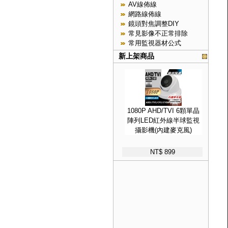
AV線佈線
網路線佈線
鏡頭對焦調整DIY
常見影像不正常排除
常用監視器材公式
新上架商品
1080P AHD/TVI 6顆單晶
陣列LED紅外線半球監視
攝影機(內建麥克風)
NT$ 899