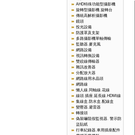
AHD特殊功能型攝影機
旋轉型攝影機.旋轉台
傳統高解析攝影機
鏡頭
投光設備
防護罩及支架
多路攝影機單軸傳輸
監聽器.麥克風
網路設備
視訊轉換設備
雙絞線傳輸器
雜訊改善器
分配放大器
網路線用水晶頭
網路線
懶人線.同軸線.花線
線頭.插座.延長線.HDMI線
集線盒.防水盒.配線盒
變壓器.避雷器
轉接頭
偽裝嚇阻假監視器. 警示防
盜貼紙
行車紀錄器.車用插座配件