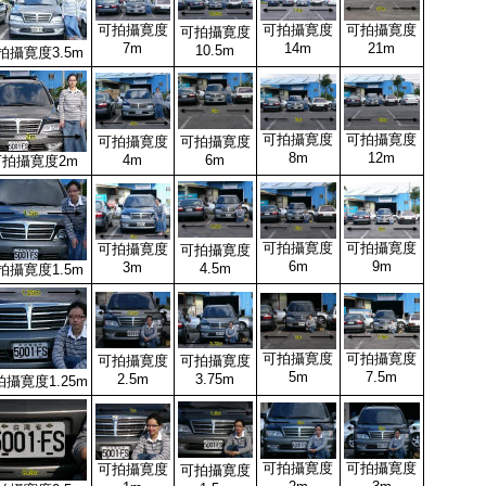
可拍攝寛度
可拍攝寛度
可拍攝寛度
可拍攝寛度
7m
14m
21m
10.5m
拍攝寛度3.5m
可拍攝寛度
可拍攝寛度
可拍攝寛度
可拍攝寛度
8m
12m
4m
6m
可拍攝寛度2m
可拍攝寛度
可拍攝寛度
可拍攝寛度
可拍攝寛度
6m
9m
3m
4.5m
拍攝寛度1.5m
可拍攝寛度
可拍攝寛度
可拍攝寛度
可拍攝寛度
5m
7.5m
2.5m
3.75m
攝寛度1.25m
可拍攝寛度
可拍攝寛度
可拍攝寛度
可拍攝寛度