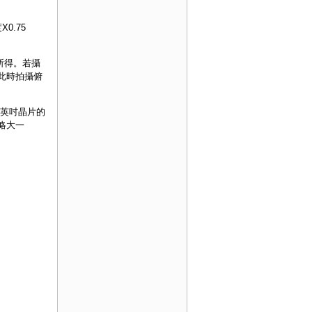
0.75
所得。若攝
此時拍攝俯
4英吋晶片的
略大一