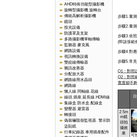
AHD特殊功能型攝影機
旋轉型攝影機.旋轉台
傳統高解析攝影機
步驟1.
鏡頭
步驟2.量
投光設備
防護罩及支架
步驟3.依
多路攝影機單軸傳輸
(即該張範
監聽器.麥克風
網路設備
步驟4.對
視訊轉換設備
步驟5.常
雙絞線傳輸器
雜訊改善器
Q1：對
分配放大器
Q2：對
網路線用水晶頭
寛度卻不
網路線
懶人線.同軸線.花線
目
線頭.插座.延長線.HDMI線
集線盒.防水盒.配線盒
變壓器.避雷器
2.5m
轉接頭
m鏡
偽裝嚇阻假監視器. 警示防
頭拍
盜貼紙
攝效
行車紀錄器.車用插座配件
果
可拍