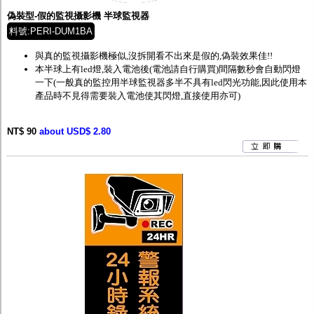
偽裝型-假的監視攝影機 半球監視器
料號:PERI-DUM1BA
與真的監視攝影機極似,沒拆開看不出來是假的,偽裝效果佳!!
本半球上有led燈,裝入電池後(電池請自行購買)間隔數秒會自動閃燈
一下(一般真的監控用半球監視器多半不具有led閃光功能,因此使用本
產品時不見得需要裝入電池使其閃燈,直接使用亦可)
NT$ 90
about USD$ 2.80