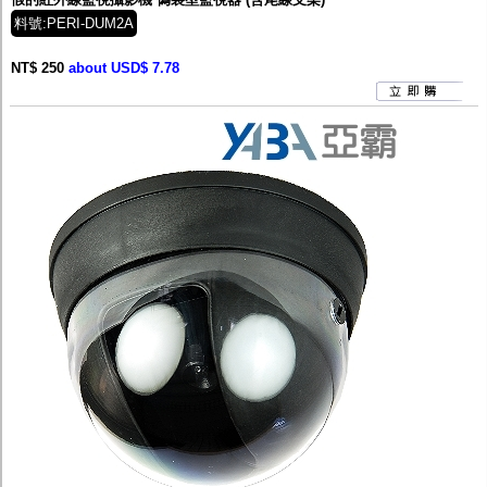
料號:PERI-DUM2A
NT$ 250
about USD$ 7.78