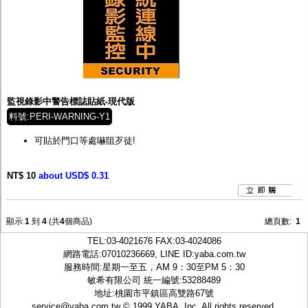
監視錄影中警告標誌貼紙-現代版
料號:PERI-WARNING-Y1
可貼於門口等處嚇阻歹徒!
NT$ 10
about USD$ 0.31
顯示
1
到
4
(共
4
個商品)
總頁數:
1
TEL:
03-4021676
FAX:03-4024086
網路電話:07010236669, LINE ID:
yaba.com.tw
服務時間:星期一至五，AM 9：30至PM 5：30
敏希有限公司 統一編號:53288489
地址:桃園市平鎮區高雙路67號
service@yaba.com.tw
© 1999
YABA
, Inc. All rights reserved.