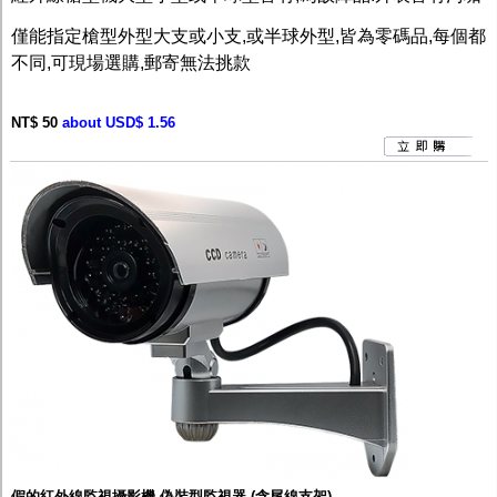
監聽器.麥克風
網路設備
僅能指定槍型外型大支或小支,或半球外型,皆為零碼品,每個都
視訊轉換設備
不同,可現場選購,郵寄無法挑款
雙絞線傳輸器
雜訊改善器
分配放大器
NT$ 50
about USD$ 1.56
網路線用水晶頭
網路線
懶人線.同軸線.花線
線頭.插座.延長線.HDMI線
集線盒.防水盒.配線盒
變壓器.避雷器
轉接頭
偽裝嚇阻假監視器. 警示防盜貼紙
行車紀錄器.車用插座配件
電腦工業機殼
客訂商品
假的紅外線監視攝影機 偽裝型監視器 (含尾線支架)