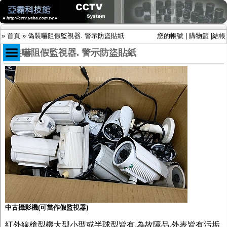
»
首頁
»
偽裝嚇阻假監視器. 警示防盜貼紙
您的帳號
|
購物籃
|
結帳
偽裝嚇阻假監視器. 警示防盜貼紙
商品目錄
限時促銷特惠專案
IP網路攝影機及錄放影機
AHD DVR數位錄放影機
AHD半球型(適用屋內)
AHD中小型紅外線攝影機(適用騎樓、室內外)
AHD防護罩型攝影機(適用屋外，紅外線照射
距離遠）
AHD特殊功能型攝影機
旋轉型攝影機.旋轉台
傳統高解析攝影機
鏡頭
投光設備
中古攝影機(可當作假監視器)
防護罩及支架
多路攝影機單軸傳輸
紅外線槍型機大型小型或半球型皆有,為故障品.外表皆有污垢