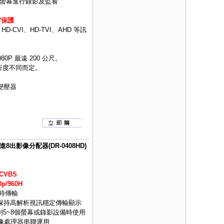
4 台螢幕進行錄影及監看
雷保護
CVI、HD-TVI、AHD 等訊
080P 最遠 200 公尺。
依解析度不同而定。
A變壓器
S 4進8出影像分配器(DR-0408HD)
CVBS
p/960H
即時傳輸
可保持高解析視訊穩定傳輸顯示
5~8個螢幕或錄影設備時使用
影像處理器串聯運用