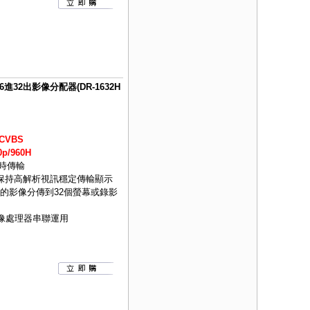
S 16進32出影像分配器(DR-1632H
CVBS
p/960H
即時傳輸
可保持高解析視訊穩定傳輸顯示
的影像分傳到32個螢幕或錄影
影像處理器串聯運用