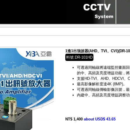
1進1出強波器(AHD、TVI、CVI)(DR-10
料號:DR-101HD
可透過同軸線將遠端監控畫面回
的中、高頻及亮度增益功能，將
支援HD-TVI、AHD、HDCVI
最高影像解析度達4K (8MP)。
可透過同軸線傳輸影像訊號，最遠
內建中、高頻及亮度增益調整功
NT$ 1,400
about USD$ 43.65