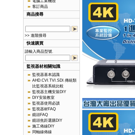
電腦工業機殼
客訂商品
商品搜尋
>> 進階搜尋
快速購買
請輸入商品型號.
監視器材相關知識
監視器基本認識
AHD.CVI.TVI.SDI.傳統類
比監視器系統比較
監視器主機安裝DIY
DIY安裝教室
監視器使用必讀
監視器材FAQ
鏡頭FAQ
鏡頭焦距選購DIY
施工佈線DIY
同軸線佈線