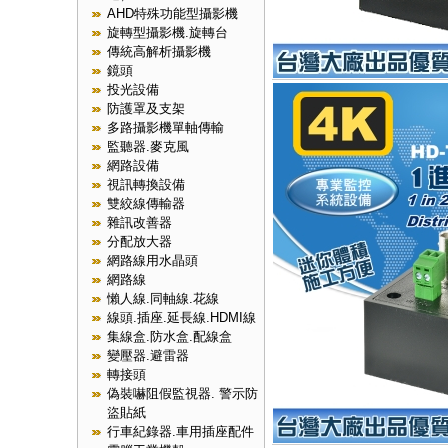
AHD特殊功能型攝影機
旋轉型攝影機.旋轉台
傳統高解析攝影機
鏡頭
投光設備
防護罩及支架
多路攝影機單軸傳輸
監聽器.麥克風
網路設備
視訊轉換設備
雙絞線傳輸器
雜訊改善器
分配放大器
網路線用水晶頭
網路線
懶人線.同軸線.花線
線頭.插座.延長線.HDMI線
集線盒.防水盒.配線盒
變壓器.避雷器
轉接頭
偽裝嚇阻假監視器. 警示防
盜貼紙
行車紀錄器.車用插座配件