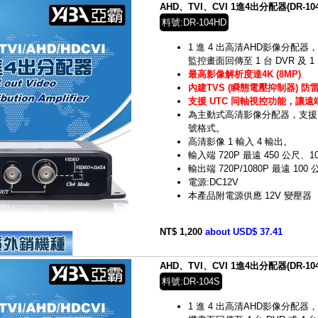
AHD、TVI、CVI 1進4出分配器(DR-104
料號:DR-104HD
1 進 4 出高清AHD影像分配器，
監控畫面回傳至 1 台 DVR 及
最高影像解析度達4K (8MP)
內建TVS (瞬態電壓抑制器) 防
支援 UTC 同軸視控功能，讓
為主動式高清影像分配器，支援 HD-
號格式。
高清影像 1 輸入 4 輸出。
輸入端 720P 最遠 450 公尺、1
輸出端 720P/1080P 最遠 100
電源:DC12V
本產品附電源供應 12V 變壓器
NT$ 1,200
about USD$ 37.41
AHD、TVI、CVI 1進4出分配器(DR-104
料號:DR-104S
1 進 4 出高清AHD影像分配器，