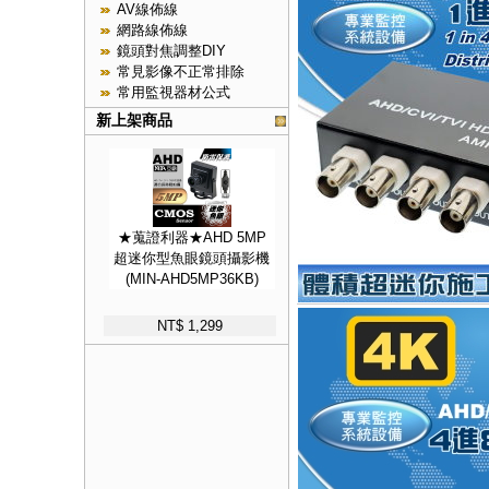
AV線佈線
網路線佈線
鏡頭對焦調整DIY
常見影像不正常排除
常用監視器材公式
新上架商品
★蒐證利器★AHD 5MP
超迷你型魚眼鏡頭攝影機
(MIN-AHD5MP36KB)
NT$ 1,299