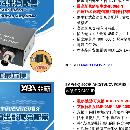
機畫面回傳至 4 台 DVR 或 
最高影像解析度達4K (8MP)
內建TVS (瞬態電壓抑制器) 防
為主動式高清影像分配器，支援 HD-
號格式。
高清影像 1 輸入 4 輸出。
輸入端 720P 最遠 450 公尺、1
輸出端最遠 400~600 公尺
電源:DC12V
本產品附安規電源供應 12V 1
NT$ 700
about USD$ 21.82
8MP(4K) 800萬 AHD/TVI/CVI/CVB
料號:DR-0408HD
最新機型!可支援 AHD/TVI/CVI/
支援解析度8MP/5MP/4MP/1080
支援5C同軸線無損耗,高速率.
抗干擾能力強, 在干擾環境下
將4支攝影機拍攝到的影像分傳到
可與數位影像儲存器(DVR)等