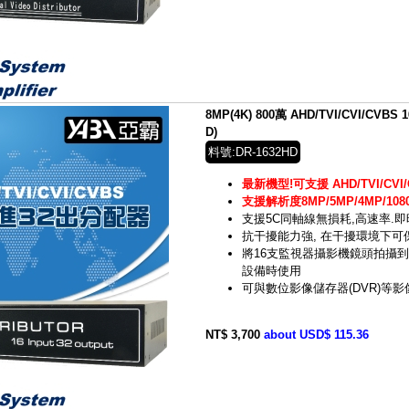
8MP(4K) 800萬 AHD/TVI/CVI/CVB
D)
料號:DR-1632HD
最新機型!可支援 AHD/TVI/CVI/
支援解析度8MP/5MP/4MP/1080
支援5C同軸線無損耗,高速率.
抗干擾能力強, 在干擾環境下
將16支監視器攝影機鏡頭拍攝到
設備時使用
可與數位影像儲存器(DVR)等
NT$ 3,700
about USD$ 115.36