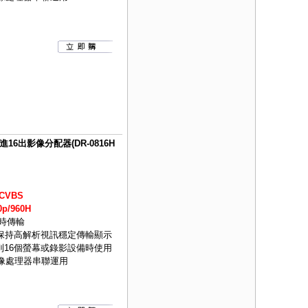
S 8進16出影像分配器(DR-0816H
CVBS
p/960H
即時傳輸
可保持高解析視訊穩定傳輸顯示
到16個螢幕或錄影設備時使用
影像處理器串聯運用