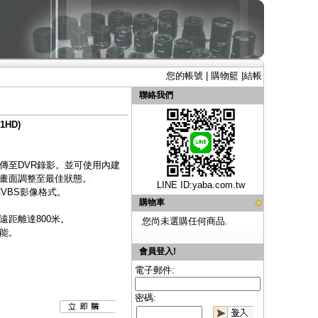
您的帳號
|
購物籃
|
結帳
聯絡我們
1HD)
傳至DVR錄影。並可使用內建
畫面調整至最佳狀態。
LINE ID:
yaba.com.tw
、CVBS影像格式。
購物車
距離達800米。
您尚未選購任何商品.
能。
會員登入!
電子郵件:
密碼: