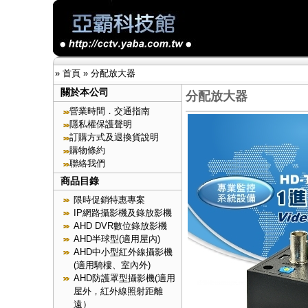
»
首頁
»
分配放大器
關於本公司
分配放大器
營業時間．交通指南
隱私權保護聲明
訂購方式及退換貨說明
購物條約
聯絡我們
商品目錄
限時促銷特惠專案
IP網路攝影機及錄放影機
AHD DVR數位錄放影機
AHD半球型(適用屋內)
AHD中小型紅外線攝影機
(適用騎樓、室內外)
AHD防護罩型攝影機(適用
屋外，紅外線照射距離
遠）