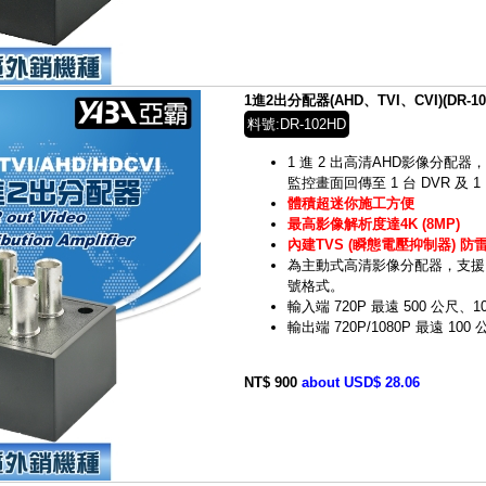
1進2出分配器(AHD、TVI、CVI)(DR-10
料號:DR-102HD
1 進 2 出高清AHD影像分配器，
監控畫面回傳至 1 台 DVR 及
體積超迷你施工方便
最高影像解析度達4K (8MP)
內建TVS (瞬態電壓抑制器) 防
為主動式高清影像分配器，支援 HD-
號格式。
輸入端 720P 最遠 500 公尺、1
輸出端 720P/1080P 最遠 100
NT$ 900
about USD$ 28.06