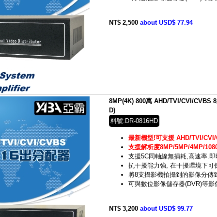
NT$ 2,500
about USD$ 77.94
8MP(4K) 800萬 AHD/TVI/CVI/CVB
D)
料號:DR-0816HD
最新機型!可支援 AHD/TVI/CVI/
支援解析度8MP/5MP/4MP/1080
支援5C同軸線無損耗,高速率.
抗干擾能力強, 在干擾環境下
將8支攝影機拍攝到的影像分傳
可與數位影像儲存器(DVR)等
NT$ 3,200
about USD$ 99.77