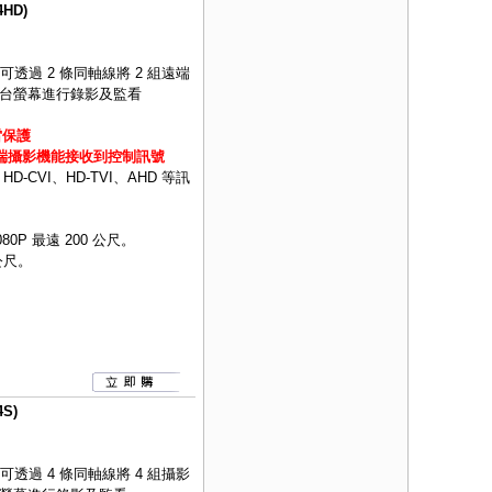
HD)
可透過 2 條同軸線將 2 組遠端
 1 台螢幕進行錄影及監看
雷保護
遠端攝影機能接收到控制訊號
CVI、HD-TVI、AHD 等訊
080P 最遠 200 公尺。
 公尺。
S)
可透過 4 條同軸線將 4 組攝影