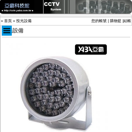
»
首頁
»
投光設備
您的帳號
|
購物籃
|
結帳
投光設備
商品目錄
限時促銷特惠專案
IP網路攝影機及錄放影機
AHD DVR數位錄放影機
AHD半球型(適用屋內)
AHD中小型紅外線攝影機(適用騎樓、室內外)
AHD防護罩型攝影機(適用屋外，紅外線照射
距離遠）
AHD特殊功能型攝影機
旋轉型攝影機.旋轉台
傳統高解析攝影機
鏡頭
投光設備
防護罩及支架
多路攝影機單軸傳輸