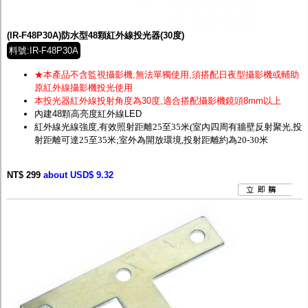
監聽器.麥克風
網路設備
視訊轉換設備
(IR-F48P30A)防水型48顆紅外線投光器(30度)
雙絞線傳輸器
料號:IR-F48P30A
雜訊改善器
分配放大器
★本產品不含監視攝影機,無法單獨使用,須搭配日夜型攝影機或輔助
網路線用水晶頭
原紅外線攝影機投光使用
網路線
本投光器紅外線投射角度為30度,適合搭配攝影機鏡頭
8mm以上
懶人線.同軸線.花線
內建48顆高亮度紅外線LED
線頭.插座.延長線.HDMI線
紅外線光線強度,有效照射距離25至35米
(室內四周有牆壁反射聚光,投
集線盒.防水盒.配線盒
射距離可達2
5至35米;
室外為開放環境,投射距離約為20-30米
變壓器.避雷器
轉接頭
NT$ 299
偽裝嚇阻假監視器. 警示防盜貼紙
about USD$ 9.32
行車紀錄器.車用插座配件
電腦工業機殼
客訂商品