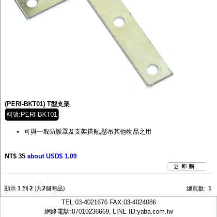
(PERI-BKT01) T型支架
料號:PERI-BKT01
可與一般防護罩及支架搭配,懸吊其他物品之用
NT$ 35
about USD$ 1.09
顯示
1
到
2
(共
2
個商品)
總頁數:
1
TEL:
03-4021676
FAX:03-4024086
網路電話:07010236669, LINE ID:
yaba.com.tw