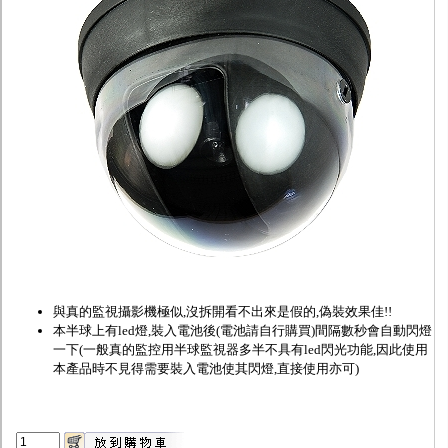
監聽器.麥克風
網路設備
視訊轉換設備
雙絞線傳輸器
雜訊改善器
分配放大器
網路線用水晶頭
網路線
懶人線.同軸線.花線
線頭.插座.延長線.HDMI線
集線盒.防水盒.配線盒
變壓器.避雷器
轉接頭
偽裝嚇阻假監視器. 警示防盜貼紙
行車紀錄器.車用插座配件
電腦工業機殼
客訂商品
與真的監視攝影機極似,沒拆開看不出來是假的,偽裝效果佳!!
本半球上有led燈,裝入電池後(電池請自行購買)間隔數秒會自動閃燈
一下(一般真的監控用半球監視器多半不具有led閃光功能,因此使用
本產品時不見得需要裝入電池使其閃燈,直接使用亦可)