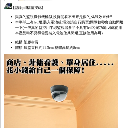
[
型錄pdf檔請按此
]
與真的監視攝影機極似,沒拆開看不出來是假的,偽裝效果佳!!
本半球上有led燈,裝入電池後(電池請自行購買)間隔數秒會自動閃燈
一下(一般真的監控用半球監視器多半不具有led閃光功能,因此使用
本產品時不見得需要裝入電池使其閃燈,直接使用亦可)
結構:塑膠材質
體積:
底盤直徑約11.5cm,整體高度約8cm