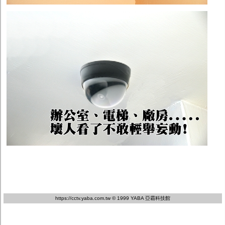
https://cctv.yaba.com.tw
© 1999 YABA 亞霸科技館