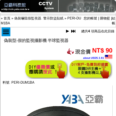
»
首頁
»
偽裝嚇阻假監視器. 警示防盜貼紙
»
PERI-DU
您的帳號
|
購物籃
|
結
M1BA
帳
總共
4
項商品在此目錄
偽裝型-假的監視攝影機 半球監視器
商品目錄
NT$ 90
限時促銷特惠專案
IP網路攝影機及錄放影機
about USD$ 2.81
AHD DVR數位錄放影機
AHD半球型(適用屋內)
AHD中小型紅外線攝影機(適用騎樓、室內外)
AHD防護罩型攝影機(適用屋外，紅外線照射
距離遠）
料號: PERI-DUM1BA
AHD特殊功能型攝影機
旋轉型攝影機.旋轉台
傳統高解析攝影機
鏡頭
投光設備
防護罩及支架
多路攝影機單軸傳輸