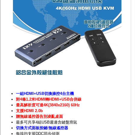
監聽器.麥克風
網路設備
視訊轉換設備
雙絞線傳輸器
雜訊改善器
分配放大器
網路線用水晶頭
網路線
懶人線.同軸線.花線
線頭.插座.延長線.HDMI線
集線盒.防水盒.配線盒
變壓器.避雷器
轉接頭
偽裝嚇阻假監視器. 警示防盜貼紙
行車紀錄器.車用插座配件
電腦工業機殼
一組HDMI+USB切換操控4台主機
客訂商品
附4條1.2米HDMI轉HDMI+USB合併線
最高解析度可達4K(3840x2160) 60Hz
支援HDMI 2.0b
贈無線遙控器告別凌亂桌面
最多可共享4組USB週邊含鍵盤滑鼠
切換方式面板按鍵/無線遙控器
每埠均支援DDC同步偵測