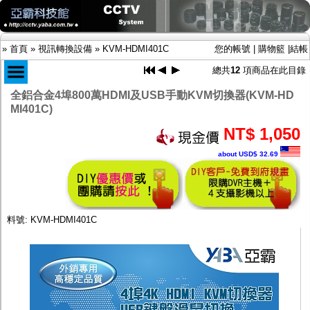
»
首頁
»
視訊轉換設備
»
KVM-HDMI401C
您的帳號
|
購物籃
|
結帳
總共
12
項商品在此目錄
全鋁合金4埠800萬HDMI及USB手動KVM切換器(KVM-HD
MI401C)
商品目錄
NT$ 1,050
限時促銷特惠專案
IP網路攝影機及錄放影機
about USD$ 32.69
AHD DVR數位錄放影機
AHD半球型(適用屋內)
AHD中小型紅外線攝影機(適用騎樓、室內外)
AHD防護罩型攝影機(適用屋外，紅外線照射
距離遠）
料號: KVM-HDMI401C
AHD特殊功能型攝影機
旋轉型攝影機.旋轉台
傳統高解析攝影機
鏡頭
投光設備
防護罩及支架
多路攝影機單軸傳輸