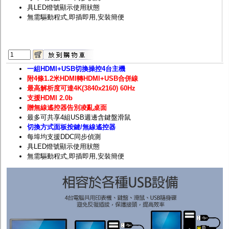
具LED燈號顯示使用狀態
無需驅動程式,即插即用,安裝簡便
一組HDMI+USB切換操控4台主機
附4條1.2米HDMI轉HDMI+USB合併線
最高解析度可達4K(3840x2160) 60Hz
支援HDMI 2.0b
贈無線遙控器告別凌亂桌面
最多可共享4組USB週邊含鍵盤滑鼠
切換方式面板按鍵/無線遙控器
每埠均支援DDC同步偵測
具LED燈號顯示使用狀態
無需驅動程式,即插即用,安裝簡便