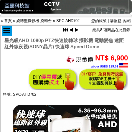
»
首頁
»
旋轉型攝影機.旋轉台
»
SPC-AHD702
您的帳號
|
購物籃
|
結帳
總共
8
項商品在此目錄
星光級AHD 1080p PTZ快速旋轉球 攝影機 電動變焦 遠距
紅外線夜視(SONY晶片) 快速球 Speed Dome
商品目錄
限時促銷特惠專案
NT$ 6,900
IP網路攝影機及錄放影機
about USD$ 215.08
AHD DVR數位錄放影機
AHD半球型(適用屋內)
AHD中小型紅外線攝影機(適用騎樓、室內外)
AHD防護罩型攝影機(適用屋外，紅外線照射
距離遠）
料號: SPC-AHD702
AHD特殊功能型攝影機
旋轉型攝影機.旋轉台
傳統高解析攝影機
鏡頭
投光設備
防護罩及支架
多路攝影機單軸傳輸