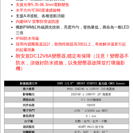
支援光學5.35-96.3mm電動變焦
水平方向可360度連續旋轉
支援A-B巡航、各種巡航功能
內建6KV 雷擊防突波防護
獨創PWM紅外線調光技術，亮度均勻，發熱量低，壽命為一般LED
三倍
IP66防水等級
採用內迴圈風道設計，散熱性能提高3倍以上，有效解決溫差引起
的起霧現象
附安規DC12V6A變壓器,穩定有保障（注意！變壓器不
防水，須做好防水措施，以免變壓器故障並打壞攝影
機）