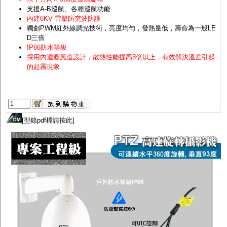
支援A-B巡航、各種巡航功能
內建6KV 雷擊防突波防護
獨創PWM紅外線調光技術，亮度均勻，發熱量低，壽命為一般LE
D三倍
IP66防水等級
採用內迴圈風道設計，散熱性能提高3倍以上，有效解決溫差引起
的起霧現象
[
型錄pdf檔請按此
]