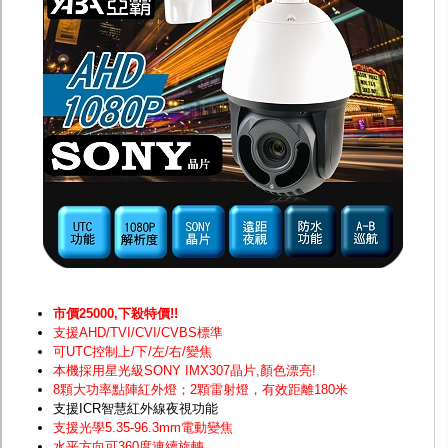
監聽器.麥克風
網路設備
視訊轉換設備
雙絞線傳輸器
雜訊改善器
分配放大器
網路線用水晶頭
網路線
懶人線.同軸線.花線
線頭.插座.延長線.HDMI線
集線盒.防水盒.配線盒
變壓器.避雷器
轉接頭
偽裝嚇阻假監視器. 警示防盜貼紙
行車紀錄器.車用插座配件
電腦工業機殼
客訂商品
市價25000,下殺特價!!
支援AHD/TVI/CVI/CVBS標準
可UTC控制上/下/左/右/變焦
本機採用星光級SONY IMX307晶片
,顏色漂亮!
8顆大功率點陣紅外燈；2顆雷射燈，有效距離180米
支援ICR智慧紅外線夜視功能
支援光學5.35-96.3mm電動變焦
水平方向可360度連續旋轉