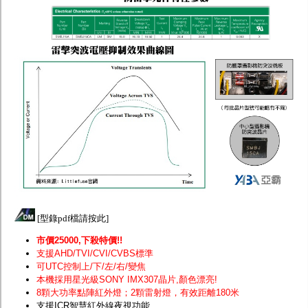
[
型錄pdf檔請按此
]
市價25000,下殺特價!!
支援AHD/TVI/CVI/CVBS標準
可UTC控制上/下/左/右/變焦
本機採用星光級SONY IMX307晶片
,顏色漂亮!
8顆大功率點陣紅外燈；2顆雷射燈，有效距離180米
支援ICR智慧紅外線夜視功能