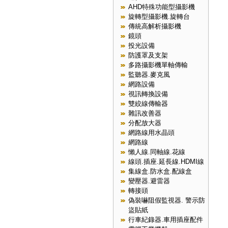
AHD特殊功能型攝影機
旋轉型攝影機.旋轉台
傳統高解析攝影機
鏡頭
投光設備
防護罩及支架
多路攝影機單軸傳輸
監聽器.麥克風
網路設備
視訊轉換設備
雙絞線傳輸器
雜訊改善器
分配放大器
網路線用水晶頭
網路線
懶人線.同軸線.花線
線頭.插座.延長線.HDMI線
集線盒.防水盒.配線盒
變壓器.避雷器
轉接頭
偽裝嚇阻假監視器. 警示防
盜貼紙
行車紀錄器.車用插座配件