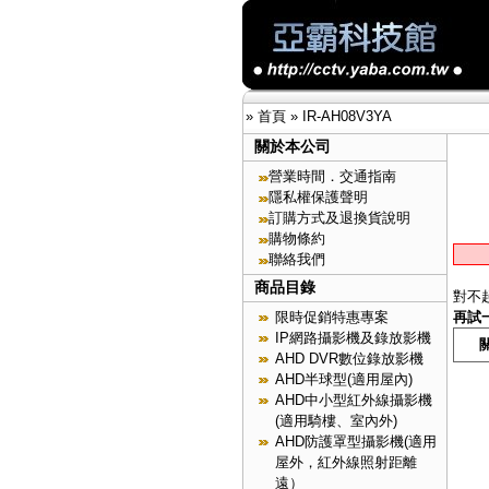
»
首頁
»
IR-AH08V3YA
關於本公司
營業時間．交通指南
隱私權保護聲明
訂購方式及退換貨說明
購物條約
聯絡我們
商品目錄
對不
限時促銷特惠專案
再試
IP網路攝影機及錄放影機
AHD DVR數位錄放影機
AHD半球型(適用屋內)
AHD中小型紅外線攝影機
(適用騎樓、室內外)
AHD防護罩型攝影機(適用
屋外，紅外線照射距離
遠）