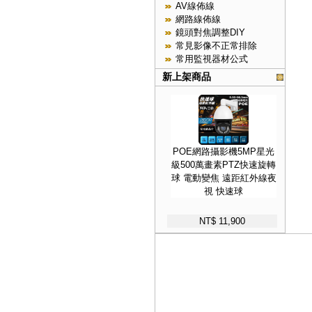
AV線佈線
網路線佈線
鏡頭對焦調整DIY
常見影像不正常排除
常用監視器材公式
新上架商品
POE網路攝影機5MP星光
級500萬畫素PTZ快速旋轉
球 電動變焦 遠距紅外線夜
視 快速球
NT$ 11,900