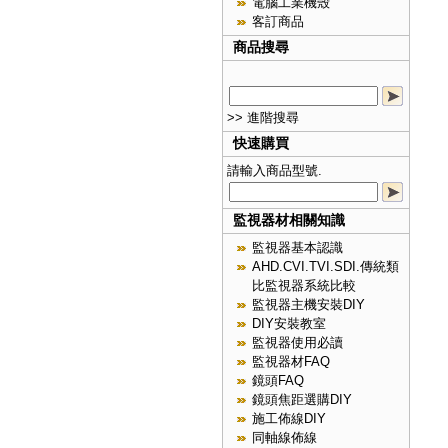
電腦工業機殼
客訂商品
商品搜尋
>> 進階搜尋
快速購買
請輸入商品型號.
監視器材相關知識
監視器基本認識
AHD.CVI.TVI.SDI.傳統類
比監視器系統比較
監視器主機安裝DIY
DIY安裝教室
監視器使用必讀
監視器材FAQ
鏡頭FAQ
鏡頭焦距選購DIY
施工佈線DIY
同軸線佈線