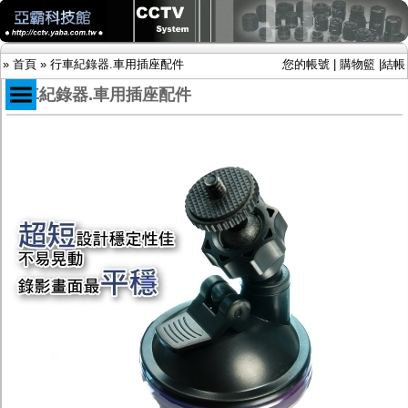
»
首頁
»
行車紀錄器.車用插座配件
您的帳號
|
購物籃
|
結帳
行車紀錄器.車用插座配件
商品目錄
限時促銷特惠專案
IP網路攝影機及錄放影機
AHD DVR數位錄放影機
AHD半球型(適用屋內)
AHD中小型紅外線攝影機(適用騎樓、室內外)
AHD防護罩型攝影機(適用屋外，紅外線照射
距離遠）
AHD特殊功能型攝影機
旋轉型攝影機.旋轉台
傳統高解析攝影機
鏡頭
投光設備
防護罩及支架
多路攝影機單軸傳輸