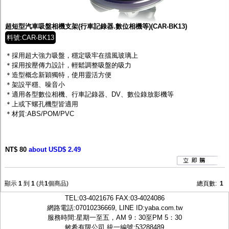
監聽器.麥克風
網路設備
視訊轉換設備
超短型汽車吸盤相機支架(行車記錄器.數位相機等)(CAR-BK13)
雙絞線傳輸器
料號:CAR-BK13
雜訊改善器
分配放大器
＊採用超大強力吸盤，穩定吸牢在擋風玻璃上
網路線用水晶頭
＊採用按壓傳力設計，輕鬆調整吸盤的吸力
網路線
＊造型概念新穎獨特，使用靈活方便
懶人線.同軸線.花線
＊架設平穩、噪音小
線頭.插座.延長線.HDMI線
＊適用各型數位相機、行車記錄器、DV、數位錄放影機等
集線盒.防水盒.配線盒
＊上或下螺孔機型皆適用
變壓器.避雷器
＊材質:ABS/POM/PVC
轉接頭
偽裝嚇阻假監視器. 警示防盜貼紙
行車紀錄器.車用插座配件
NT$ 80
電腦工業機殼
about USD$ 2.49
客訂商品
顯示
1
到
1
(共
1
個商品)
總頁數:
1
TEL:
03-4021676
FAX:03-4024086
網路電話:07010236669, LINE ID:
yaba.com.tw
服務時間:星期一至五，AM 9：30至PM 5：30
敏希有限公司 統一編號:53288489