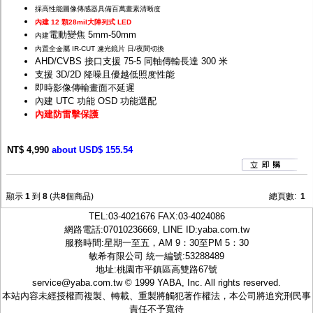
採高性能圖像傳感器具備百萬畫素清晰度
內建 12 顆28mil大陣列式 LED
電動變焦 5mm-50mm
內建
內置全金屬 IR-CUT 濾光鏡片 日/夜間切換
AHD/CVBS 接口支援 75-5 同軸傳輸長達 300 米
支援 3D/2D 降噪且優越低照度性能
即時影像傳輸畫面不延遲
內建 UTC 功能 OSD 功能選配
內建防雷擊保護
NT$ 4,990
about USD$ 155.54
顯示
1
到
8
(共
8
個商品)
總頁數:
1
TEL:
03-4021676
FAX:03-4024086
網路電話:07010236669, LINE ID:
yaba.com.tw
服務時間:星期一至五，AM 9：30至PM 5：30
敏希有限公司 統一編號:53288489
地址:桃園市平鎮區高雙路67號
service@yaba.com.tw
© 1999
YABA
, Inc. All rights reserved.
本站內容未經授權而複製、轉載、重製將觸犯著作權法，本公司將追究刑民事
責任不予寬待