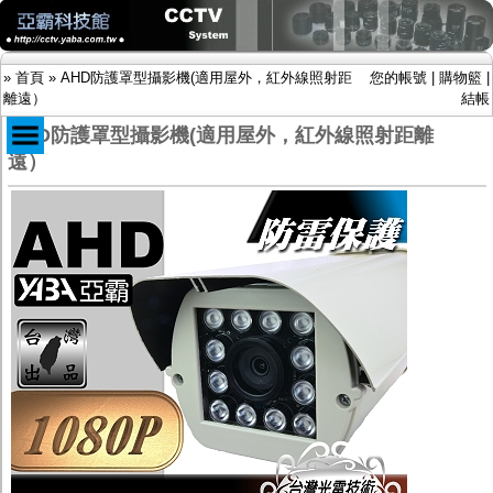
»
首頁
»
AHD防護罩型攝影機(適用屋外，紅外線照射距
您的帳號
|
購物籃
|
離遠）
結帳
AHD防護罩型攝影機(適用屋外，紅外線照射距離
遠）
商品目錄
限時促銷特惠專案
IP網路攝影機及錄放影機
AHD DVR數位錄放影機
AHD半球型(適用屋內)
AHD中小型紅外線攝影機(適用騎樓、室內外)
AHD防護罩型攝影機(適用屋外，紅外線照射
距離遠）
AHD特殊功能型攝影機
旋轉型攝影機.旋轉台
傳統高解析攝影機
鏡頭
投光設備
防護罩及支架
多路攝影機單軸傳輸