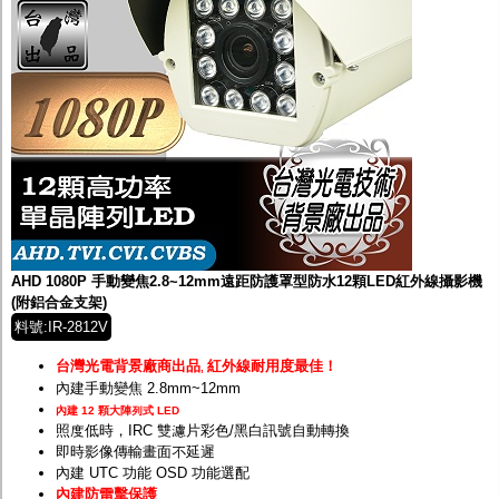
AHD 1080P 手動變焦2.8~12mm遠距防護罩型防水12顆LED紅外線攝影機
(附鋁合金支架)
料號:IR-2812V
台灣光電背景廠商出品
紅外線耐用度最佳！
,
內建手動變焦 2.8mm~12mm
內建 12 顆大陣列式 LED
照度低時，IRC 雙濾片彩色/黑白訊號自動轉換
即時影像傳輸畫面不延遲
內建 UTC 功能 OSD 功能選配
內建防雷擊保護