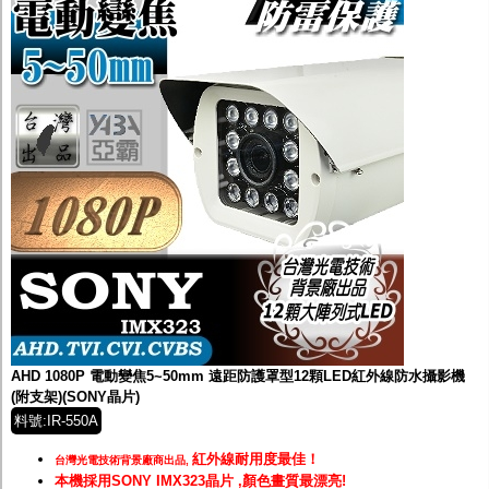
AHD 1080P 電動變焦5~50mm 遠距防護罩型12顆LED紅外線防水攝影機
(附支架)(SONY晶片)
料號:IR-550A
紅外線耐用度最佳！
台灣光電技術背景廠商出品,
本機採用SONY IMX323晶片 ,顏色畫質最漂亮!