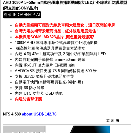
AHD 1080P 5~50mm自動光圈車牌攝影機6顆大LED紅外線遠距防護罩型
(附支架)(SONY晶片)
料號:IR-OAH550P-AI
自動光圈鏡頭可應對光線及車頭大燈變化，適日夜間拍車牌
台灣光電技術背景廠商出品，紅外線耐用度最佳！
本機採用SONY IMX323晶片 ,顏色畫質最漂亮!
1080P AHD 車牌專用數位式高畫質紅外線攝影機
採高性能圖像傳感器具備百萬畫素清晰度
內建 4 顆 42mil 超高功率及 2 顆中功率單晶陣列 LED
內建自動光圈手動變焦 5mm~50mm 鏡頭
內置 IR-CUT 濾光鏡片 日/夜間切換
AHD/CVBS 接口支援 75-5 同軸傳輸長達 500 米
支援 3D/2D 降噪且優越低照度性能
自動電子快門(車牌專用具強光抑制作用)
支持 66 防水等級
內建 UTC 功能及 OSD 功能
內建防雷擊保護
NT$ 4,580
about USD$ 142.76