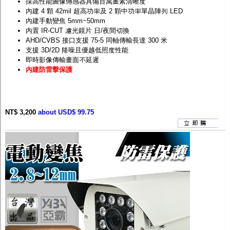
採高性能圖像傳感器具備百萬畫素清晰度
內建 4 顆 42mil 超高功率及 2 顆中功率單晶陣列 LED
內建手動變焦 5mm~50mm
內置 IR-CUT 濾光鏡片 日/夜間切換
AHD/CVBS 接口支援 75-5 同軸傳輸長達 300 米
支援 3D/2D 降噪且優越低照度性能
即時影像傳輸畫面不延遲
內建防雷擊保護
NT$ 3,200
about USD$ 99.75