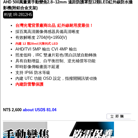
AHD 500萬畫素手動變焦2.8~12mm 遠距防護罩型12顆LED紅外線防水攝
影機(附鋁合金支架)
料號:IR-2812H5
台灣光電背景廠商出品
紅外線耐用度最佳！
,
採百萬高清圖像傳感器具備高清晰度
有效解晰度 2704(H)×1950(V)
內建 12 顆28mil大陣列式 LED
AHD/TVI 5MP 輸出 CVI 4MP 輸出
照度低時，IRC 雙濾片彩色/黑白訊號自動轉換
具有自動增益、白平衡控制、逆光補償等功能
即時影像傳輸畫面不延遲
支持 IP66 防水等級
內建 UTC 功能 OSD 設定，指撥開關訊號切換
內建防雷擊保護
NT$ 2,600
about USD$ 81.04