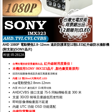
AHD 1080P 電動變焦2.8~12mm 遠距防護罩型12顆LED紅外線防水攝影機
(附支架)(SONY晶片)
料號:IR-2812A
紅外線耐用度最佳！
台灣光電技術背景廠商出品,
本機採用SONY IMX323晶片 ,顏色畫質最漂亮!
採高性能圖像傳感器具備百萬畫素清晰度
內建 12 顆28mil大陣列式 LED
電動變焦2.8mm-12mm
內建
內置 IR-CUT 濾光鏡片 日/夜間切換
AHD/CVBS 接口支援 75-5 同軸傳輸長達 300 米
支援 3D/2D 降噪且優越低照度性能
即時影像傳輸畫面不延遲
內建 UTC 功能 OSD 功能選配
內建防雷擊保護