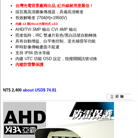
台灣光電背景廠商出品
紅外線耐用度最佳！
,
採百萬高清圖像傳感器，具備高清晰度
有效解晰度 2704(H)×1950(V)
內建 12 顆28mil大陣列式 LED
AHD/TVI 5MP 輸出 CVI 4MP 輸出
照度低時，IRC 雙濾片彩色/黑白訊號自動轉換
具有自動增益、白平衡控制、逆光補償等功能
即時影像傳輸畫面不延遲
支持 IP66 防水等級
內建 UTC 功能 OSD 設定，指撥開關訊號切換
內建防雷擊保護
NT$ 2,400
about USD$ 74.81