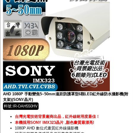
AHD 1080P 手動變焦5~50mm遠距防護罩型6顆LED紅外線防水攝影機(附
支架)(SONY晶片)
料號:IR-OAH550HV
台灣光電技術背景廠商出品，紅外線耐用度最佳！
本機採用SONY IMX323晶片 ,顏色畫質最漂亮!
1080P AHD 數位式畫質紅外線攝影機