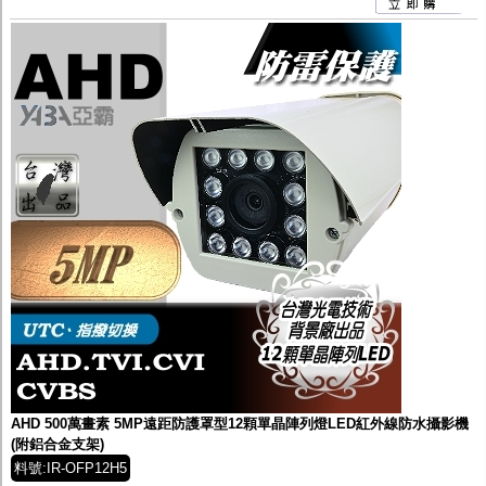
AHD 500萬畫素 5MP遠距防護罩型12顆單晶陣列燈LED紅外線防水攝影機
(附鋁合金支架)
料號:IR-OFP12H5