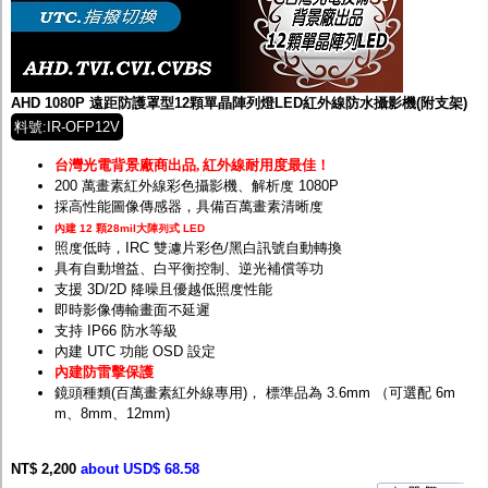
監聽器.麥克風
網路設備
視訊轉換設備
雙絞線傳輸器
雜訊改善器
AHD 1080P 遠距防護罩型12顆單晶陣列燈LED紅外線防水攝影機(附支架)
分配放大器
料號:IR-OFP12V
網路線用水晶頭
網路線
台灣光電背景廠商出品
,
紅外線耐用度最佳！
懶人線.同軸線.花線
200 萬畫素紅外線彩色攝影機、解析度 1080P
線頭.插座.延長線.HDMI線
採高性能圖像傳感器，具備百萬畫素清晰度
集線盒.防水盒.配線盒
內建 12 顆28mil大陣列式 LED
變壓器.避雷器
照度低時，IRC 雙濾片彩色/黑白訊號自動轉換
轉接頭
具有自動增益、白平衡控制、逆光補償等功
偽裝嚇阻假監視器. 警示防盜貼紙
支援 3D/2D 降噪且優越低照度性能
行車紀錄器.車用插座配件
即時影像傳輸畫面不延遲
電腦工業機殼
支持 IP66 防水等級
客訂商品
內建 UTC 功能 OSD 設定
內建防雷擊保護
鏡頭種類(百萬畫素紅外線專用)， 標準品為 3.6mm （可選配 6m
m、8mm、12mm)
NT$ 2,200
about USD$ 68.58